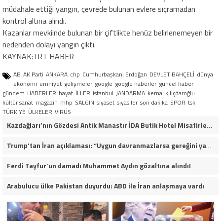
müdahale ettiği yangın, çevrede bulunan evlere sıçramadan
kontrol altına alındı.
Kazanlar mevkiinde bulunan bir çiftlikte henüz belirlenemeyen bir
nedenden dolayı yangın çıktı.
KAYNAK:TRT HABER
AB
AK Parti
ANKARA
chp
Cumhurbaşkanı Erdoğan
DEVLET BAHÇELİ
dünya
ekonomi
emniyet
gelişmeler
google
google haberler
güncel haber
gündem
HABERLER
hayat
İLLER
istanbul
JANDARMA
kemal kılıçdaroğlu
kültür sanat
magazin
mhp
SALGIN
siyaset
siyasiler
son dakika
SPOR
tsk
TÜRKİYE
ÜLKELER
VİRÜS
Kazdağları’nın Gözdesi Antik Manastır İDA Butik Hotel Misafirlerinden Tam Not Alıyor
Trump’tan İran açıklaması: “Uygun davranmazlarsa gereğini yaparım”
Ferdi Tayfur’un damadı Muhammet Aydın gözaltına alındı!
Arabulucu ülke Pakistan duyurdu: ABD ile İran anlaşmaya vardı