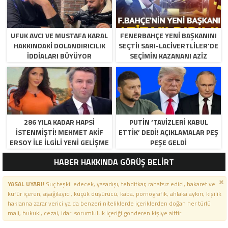
UFUK AVCI VE MUSTAFA KARAL
FENERBAHÇE YENI BAŞKANINI
HAKKINDAKI DOLANDIRICILIK
SEÇTI! SARI-LACIVERTLILER’DE
İDDIALARI BÜYÜYOR
SEÇIMIN KAZANANI AZIZ
YILDIRIM OLDU
286 YILA KADAR HAPSI
PUTIN ‘TAVIZLERI KABUL
ISTENMIŞTI! MEHMET AKIF
ETTIK’ DEDI! AÇIKLAMALAR PEŞ
ERSOY ILE ILGILI YENI GELIŞME
PEŞE GELDI
HABER HAKKINDA GÖRÜŞ BELİRT
YASAL UYARI!
Suç teşkil edecek, yasadışı, tehditkar, rahatsız edici, hakaret ve
küfür içeren, aşağılayıcı, küçük düşürücü, kaba, pornografik, ahlaka aykırı, kişilik
haklarına zarar verici ya da benzeri niteliklerde içeriklerden doğan her türlü
mali, hukuki, cezai, idari sorumluluk içeriği gönderen kişiye aittir.