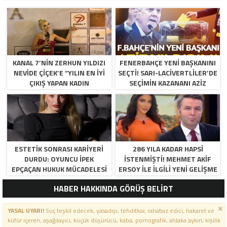
KANAL 7’NİN ZERHUN YILDIZI
FENERBAHÇE YENI BAŞKANINI
NEVİDE ÇİÇEK’E “YILIN EN İYİ
SEÇTI! SARI-LACIVERTLILER’DE
ÇIKIŞ YAPAN KADIN
SEÇIMIN KAZANANI AZIZ
OYUNCUSU” ÖDÜLÜ!
YILDIRIM OLDU
ESTETIK SONRASI KARIYERI
286 YILA KADAR HAPSI
DURDU: OYUNCU İPEK
ISTENMIŞTI! MEHMET AKIF
EPÇAÇAN HUKUK MÜCADELESI
ERSOY ILE ILGILI YENI GELIŞME
VERIYOR
HABER HAKKINDA GÖRÜŞ BELİRT
YASAL UYARI!
Suç teşkil edecek, yasadışı, tehditkar, rahatsız edici, hakaret ve
küfür içeren, aşağılayıcı, küçük düşürücü, kaba, pornografik, ahlaka aykırı, kişilik