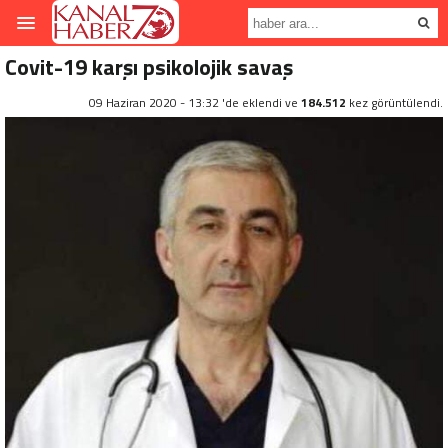
Covit-19 karşı psikolojik savaş
09 Haziran 2020 - 13:32 'de eklendi ve
184.512
kez görüntülendi.