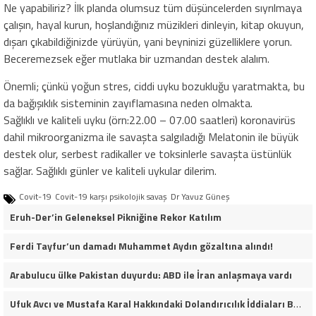
Ne yapabiliriz? İlk planda olumsuz tüm düşüncelerden sıyrılmaya
çalışın, hayal kurun, hoşlandığınız müzikleri dinleyin, kitap okuyun,
dışarı çıkabildiğinizde yürüyün, yani beyninizi güzelliklere yorun.
Beceremezsek eğer mutlaka bir uzmandan destek alalım.
Önemli; çünkü yoğun stres, ciddi uyku bozukluğu yaratmakta, bu
da bağışıklık sisteminin zayıflamasına neden olmakta.
Sağlıklı ve kaliteli uyku (örn:22.00 – 07.00 saatleri) koronavirüs
dahil mikroorganizma ile savaşta salgıladığı Melatonin ile büyük
destek olur, serbest radikaller ve toksinlerle savaşta üstünlük
sağlar. Sağlıklı günler ve kaliteli uykular dilerim.
Covit-19
Covit-19 karşı psikolojik savaş
Dr Yavuz Güneş
Eruh-Der’in Geleneksel Pikniğine Rekor Katılım
Ferdi Tayfur’un damadı Muhammet Aydın gözaltına alındı!
Arabulucu ülke Pakistan duyurdu: ABD ile İran anlaşmaya vardı
Ufuk Avcı ve Mustafa Karal Hakkındaki Dolandırıcılık İddiaları Büyüyor