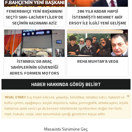
FENERBAHÇE YENI BAŞKANINI
286 YILA KADAR HAPSI
SEÇTI! SARI-LACIVERTLILER’DE
ISTENMIŞTI! MEHMET AKIF
SEÇIMIN KAZANANI AZIZ
ERSOY ILE ILGILI YENI GELIŞME
YILDIRIM OLDU
İSTANBUL’DA ARAÇ
REHA MUHTAR’A VEDA
SAHIPLERININ GÜVENDIĞI
ADRES: FORMEN MOTORS
HABER HAKKINDA GÖRÜŞ BELİRT
YASAL UYARI!
Suç teşkil edecek, yasadışı, tehditkar, rahatsız edici, hakaret ve
küfür içeren, aşağılayıcı, küçük düşürücü, kaba, pornografik, ahlaka aykırı, kişilik
haklarına zarar verici ya da benzeri niteliklerde içeriklerden doğan her türlü
mali, hukuki, cezai, idari sorumluluk içeriği gönderen kişiye aittir.
Masaüstü Sürümüne Geç