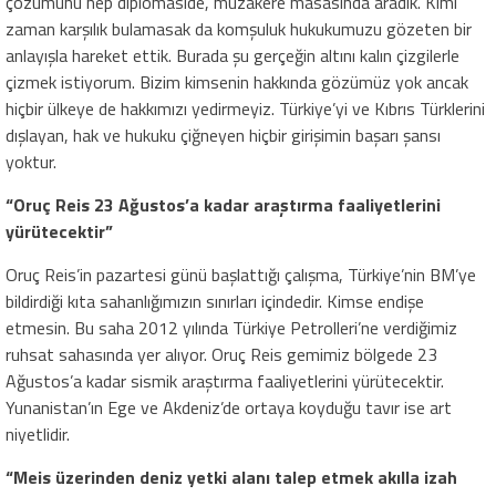
çözümünü hep diplomaside, müzakere masasında aradık. Kimi
zaman karşılık bulamasak da komşuluk hukukumuzu gözeten bir
anlayışla hareket ettik. Burada şu gerçeğin altını kalın çizgilerle
çizmek istiyorum. Bizim kimsenin hakkında gözümüz yok ancak
hiçbir ülkeye de hakkımızı yedirmeyiz. Türkiye’yi ve Kıbrıs Türklerini
dışlayan, hak ve hukuku çiğneyen hiçbir girişimin başarı şansı
yoktur.
“Oruç Reis 23 Ağustos’a kadar araştırma faaliyetlerini
yürütecektir”
Oruç Reis’in pazartesi günü başlattığı çalışma, Türkiye’nin BM’ye
bildirdiği kıta sahanlığımızın sınırları içindedir. Kimse endişe
etmesin. Bu saha 2012 yılında Türkiye Petrolleri’ne verdiğimiz
ruhsat sahasında yer alıyor. Oruç Reis gemimiz bölgede 23
Ağustos’a kadar sismik araştırma faaliyetlerini yürütecektir.
Yunanistan’ın Ege ve Akdeniz’de ortaya koyduğu tavır ise art
niyetlidir.
“Meis üzerinden deniz yetki alanı talep etmek akılla izah