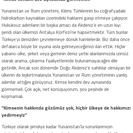
Yunanistan ve Rum yönetimi, Kıbrıs Türklerinin bu coğrafyadaki
hidrokarbon kaynakları üzerindeki haklarını gasp etmeye çalışıyor.
Hukuksuz adımların bir başka amacı da Akdeniz’e en uzun kıyı
şeridi olan ülkemizi Antalya Körfezi’ne hapsetmektir. Tüm bunlar
Türkiye’yi denizden çevrelemeye dönük hamlelerdir. Biz daha önce
defalarca böyle bir oyuna asla gelmeyeceğimizi ilan ettik. Hiçbir
yabancı ülke, şirket veya geminin deniz yetki alanlarımızda izinsiz
olarak arama, çıkarma faaliyetlerinde bulunamayacağını dile
getirdik. Ancak son dönemde Doğu Akdeniz’e sahildar olmayan bir
ülkenin de kışkırtmalarıyla Yunanistan ve Rum yönetiminin yanlış
adımlar attığını görüyoruz. Kimse kendini dev aynasında
görmemeli. Çok açık, net konuşuyorum, şov peşinde de
koşmamalı.
“Kimsenin hakkında gözümüz yok, hiçbir ülkeye de hakkımızı
yedirmeyiz”
Türkiye olarak şimdiye kadar Yunanistan’la sorunlarımızın