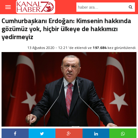
Cumhurbaşkanı Erdoğan: Kimsenin hakkında
gözümüz yok, hiçbir ülkeye de hakkımızı
yedirmeyiz
13 Ağustos 2020 - 12:21 'de eklendi ve
197.684
kez görüntülendi.