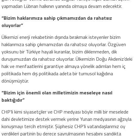
yapmadan Lübnan halkının yanında olmaya devam edecektir.
“Bizim haklarımıza sahip çıkmamızdan da rahatsız
oluyorlar”
Ülkemizi enerji rekabetinin dışında bırakmak isteyenler bizim
haklarımıza sahip çıkmamızdan da rahatsız oluyorlar. Özgüven
yoksunu bir Türkiye hayali kuranlar, bizim diklenmeden, dik
duruşumuzdan da rahatsız oluyorlar. Ülkemizin Doğu Akdeniz’deki
hak ve menfaatlerini garantiye almaya yönelik adımları hem iç
politikada hem dış politikada adeta bir turnusol kağıdına
dönüşmüştür.
“Bizim için önemli olan milletimizin meseleye nasıl
baktığıdır”
CHP’li kimi siyasetçiler ve CHP medyası böyle milli bir meselede
dahi devletimize destek vermek yerine Yunan medyasının ağzıyla
konuşmayı tercih etmiştir. Şüphesiz CHP’li vatandaşlarımız oy
verdikleri partinin bu derece savrulmasının hesabını sandıkta