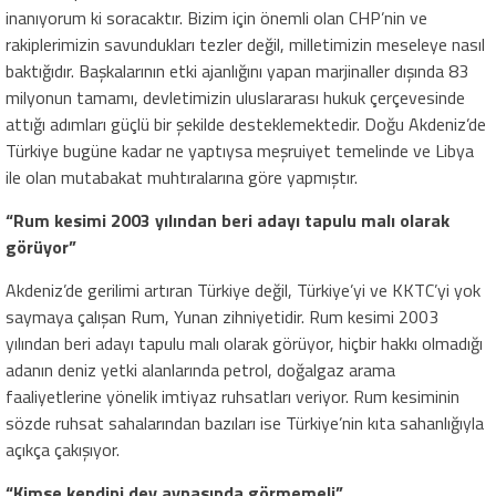
inanıyorum ki soracaktır. Bizim için önemli olan CHP’nin ve
rakiplerimizin savundukları tezler değil, milletimizin meseleye nasıl
baktığıdır. Başkalarının etki ajanlığını yapan marjinaller dışında 83
milyonun tamamı, devletimizin uluslararası hukuk çerçevesinde
attığı adımları güçlü bir şekilde desteklemektedir. Doğu Akdeniz’de
Türkiye bugüne kadar ne yaptıysa meşruiyet temelinde ve Libya
ile olan mutabakat muhtıralarına göre yapmıştır.
“Rum kesimi 2003 yılından beri adayı tapulu malı olarak
görüyor”
Akdeniz’de gerilimi artıran Türkiye değil, Türkiye’yi ve KKTC’yi yok
saymaya çalışan Rum, Yunan zihniyetidir. Rum kesimi 2003
yılından beri adayı tapulu malı olarak görüyor, hiçbir hakkı olmadığı
adanın deniz yetki alanlarında petrol, doğalgaz arama
faaliyetlerine yönelik imtiyaz ruhsatları veriyor. Rum kesiminin
sözde ruhsat sahalarından bazıları ise Türkiye’nin kıta sahanlığıyla
açıkça çakışıyor.
“Kimse kendini dev aynasında görmemeli”