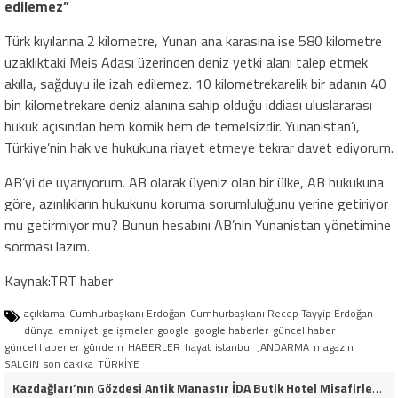
edilemez”
Türk kıyılarına 2 kilometre, Yunan ana karasına ise 580 kilometre
uzaklıktaki Meis Adası üzerinden deniz yetki alanı talep etmek
akılla, sağduyu ile izah edilemez. 10 kilometrekarelik bir adanın 40
bin kilometrekare deniz alanına sahip olduğu iddiası uluslararası
hukuk açısından hem komik hem de temelsizdir. Yunanistan’ı,
Türkiye’nin hak ve hukukuna riayet etmeye tekrar davet ediyorum.
AB’yi de uyarıyorum. AB olarak üyeniz olan bir ülke, AB hukukuna
göre, azınlıkların hukukunu koruma sorumluluğunu yerine getiriyor
mu getirmiyor mu? Bunun hesabını AB’nin Yunanistan yönetimine
sorması lazım.
Kaynak:TRT haber
açıklama
Cumhurbaşkanı Erdoğan
Cumhurbaşkanı Recep Tayyip Erdoğan
dünya
emniyet
gelişmeler
google
google haberler
güncel haber
güncel haberler
gündem
HABERLER
hayat
istanbul
JANDARMA
magazin
SALGIN
son dakika
TÜRKİYE
Kazdağları’nın Gözdesi Antik Manastır İDA Butik Hotel Misafirlerinden Tam Not Alıyor