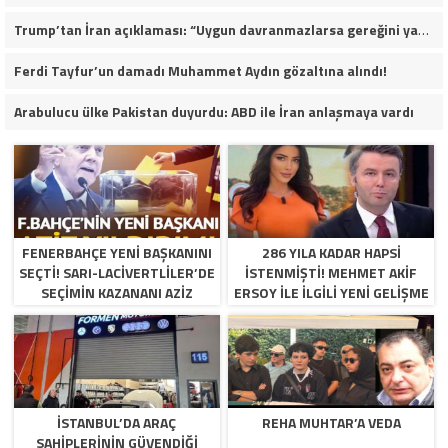
Trump’tan İran açıklaması: “Uygun davranmazlarsa gereğini yaparım”
Ferdi Tayfur’un damadı Muhammet Aydın gözaltına alındı!
Arabulucu ülke Pakistan duyurdu: ABD ile İran anlaşmaya vardı
FENERBAHÇE YENI BAŞKANINI
286 YILA KADAR HAPSI
SEÇTI! SARI-LACIVERTLILER’DE
ISTENMIŞTI! MEHMET AKIF
SEÇIMIN KAZANANI AZIZ
ERSOY ILE ILGILI YENI GELIŞME
YILDIRIM OLDU
İSTANBUL’DA ARAÇ
REHA MUHTAR’A VEDA
SAHIPLERININ GÜVENDIĞI