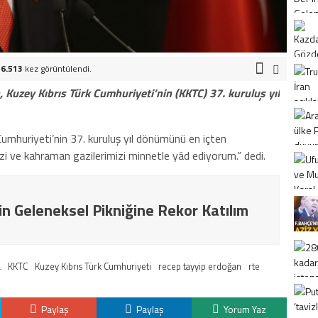
6.513
kez görüntülendi.
uzey Kıbrıs Türk Cumhuriyeti’nin (KKTC) 37. kuruluş yıl
umhuriyeti’nin 37. kuruluş yıl dönümünü en içten
imizi ve kahraman gazilerimizi minnetle yâd ediyorum.” dedi.
in Geleneksel Pikniğine Rekor Katılım
a
KKTC
Kuzey Kıbrıs Türk Cumhuriyeti
recep tayyip erdoğan
rte
Paylaş
Paylaş
Yorum Yaz