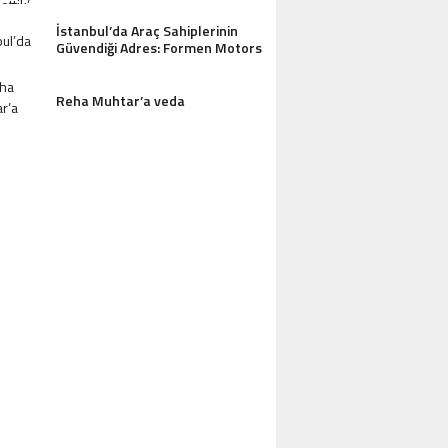
AZDAĞLARI’NIN GÖZDESI ANTIK MANAST
İstanbul’da Araç Sahiplerinin
Güvendiği Adres: Formen Motors
OTEL MISAFIRLERINDEN TAM NOT ALI
Reha Muhtar’a veda