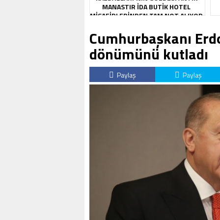
MANASTIR İDA BUTIK HOTEL
MISAFIRLERINDEN TAM NOT ALIYOR
Cumhurbaşkanı Erdo
dönümünü kutladı
Paylaş
Paylaş