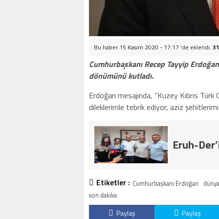
Bu haber 15 Kasım 2020 - 17:17 'de eklendi.
31
Cumhurbaşkanı Recep Tayyip Erdoğan, K
dönümünü kutladı.
Erdoğan mesajında, “Kuzey Kıbrıs Türk C
dileklerimle tebrik ediyor, aziz şehitler
Eruh-Der’
Etiketler :
Cumhurbaşkanı Erdoğan
düny
son dakika
Paylaş
Paylaş