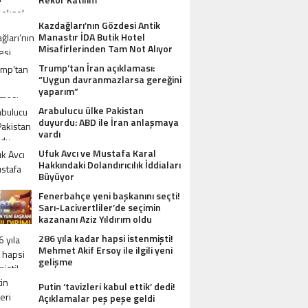
Kazdağları’nın Gözdesi Antik
Manastır İDA Butik Hotel
Misafirlerinden Tam Not Alıyor
Trump’tan İran açıklaması:
“Uygun davranmazlarsa gereğini
yaparım”
Arabulucu ülke Pakistan
duyurdu: ABD ile İran anlaşmaya
vardı
Ufuk Avcı ve Mustafa Karal
Hakkındaki Dolandırıcılık İddiaları
Büyüyor
Fenerbahçe yeni başkanını seçti!
Sarı-Lacivertliler’de seçimin
kazananı Aziz Yıldırım oldu
286 yıla kadar hapsi istenmişti!
Mehmet Akif Ersoy ile ilgili yeni
gelişme
Putin ‘tavizleri kabul ettik’ dedi!
Açıklamalar peş peşe geldi