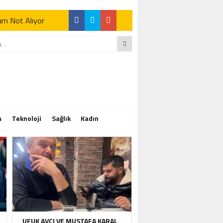
Tam Not Alıyor
Tam Not Alıyor
m
Teknoloji
Sağlık
Kadın
Tam Not Alıyor
UFUK AVCI VE MUSTAFA KARAL