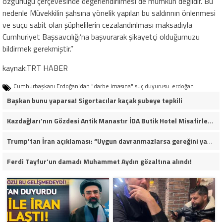
özgürlüğü çerçevesinde değerlendirilmesi de mümkün değildir. Bu
nedenle Müvekkilin şahsına yönelik yapılan bu saldırının önlenmesi
ve suçu sabit olan şüphelilerin cezalandırılması maksadıyla
Cumhuriyet Başsavcılığı’na başvurarak şikayetçi olduğumuzu
bildirmek gerekmiştir.”
kaynak:TRT HABER
Cumhurbaşkanı Erdoğan'dan "darbe imasına" suç duyurusu
erdoğan
Başkan bunu yaparsa! Sigortacılar kaçak şubeye tepkili
Kazdağları’nın Gözdesi Antik Manastır İDA Butik Hotel Misafirlerinden Tam Not Alıyor
Trump’tan İran açıklaması: “Uygun davranmazlarsa gereğini yaparım”
Ferdi Tayfur’un damadı Muhammet Aydın gözaltına alındı!