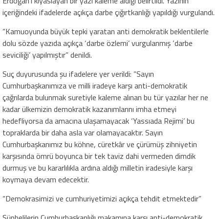
Erdoğan’ı kıyaslayan bir yazı kaleme aldığı belirtildi. Yazının
içeriğindeki ifadelerde açıkça darbe çığırtkanlığı yapıldığı vurgulandı.
“Kamuoyunda büyük tepki yaratan anti demokratik beklentilerle
dolu sözde yazıda açıkça ‘darbe özlemi’ vurgulanmış ‘darbe
seviciliği’ yapılmıştır” denildi.
Suç duyurusunda şu ifadelere yer verildi: “Sayın
Cumhurbaşkanımıza ve milli iradeye karşı anti-demokratik
çağrılarda bulunmak suretiyle kaleme alınan bu tür yazılar her ne
kadar ülkemizin demokratik kazanımlarını imha etmeyi
hedefliyorsa da amacına ulaşamayacak ‘Yassıada Rejimi’ bu
topraklarda bir daha asla var olamayacaktır. Sayın
Cumhurbaşkanımız bu köhne, cüretkâr ve çürümüş zihniyetin
karşısında ömrü boyunca bir tek taviz dahi vermeden dimdik
durmuş ve bu kararlılıkla ardına aldığı milletin iradesiyle karşı
koymaya devam edecektir.
“Demokrasimizi ve cumhuriyetimizi açıkça tehdit etmektedir”
Şüphelilerin Cumhurbaşkanlığı makamına karşı anti-demokratik