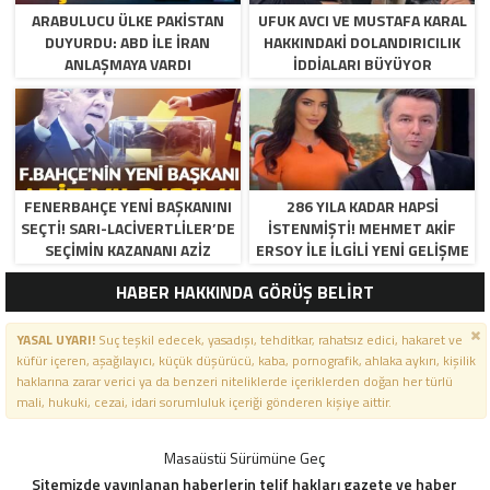
ARABULUCU ÜLKE PAKISTAN
UFUK AVCI VE MUSTAFA KARAL
DUYURDU: ABD ILE İRAN
HAKKINDAKI DOLANDIRICILIK
ANLAŞMAYA VARDI
İDDIALARI BÜYÜYOR
FENERBAHÇE YENI BAŞKANINI
286 YILA KADAR HAPSI
SEÇTI! SARI-LACIVERTLILER’DE
ISTENMIŞTI! MEHMET AKIF
SEÇIMIN KAZANANI AZIZ
ERSOY ILE ILGILI YENI GELIŞME
YILDIRIM OLDU
HABER HAKKINDA GÖRÜŞ BELİRT
YASAL UYARI!
Suç teşkil edecek, yasadışı, tehditkar, rahatsız edici, hakaret ve
küfür içeren, aşağılayıcı, küçük düşürücü, kaba, pornografik, ahlaka aykırı, kişilik
haklarına zarar verici ya da benzeri niteliklerde içeriklerden doğan her türlü
mali, hukuki, cezai, idari sorumluluk içeriği gönderen kişiye aittir.
Masaüstü Sürümüne Geç
Sitemizde yayınlanan haberlerin telif hakları gazete ve haber