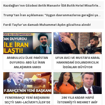
Kazdağları’nın Gözdesi Antik Manastır İDA Butik Hotel Misafirlerinden Tam Not Alıyor
Trump’tan İran açıklaması: “Uygun davranmazlarsa gereğini yaparım”
Ferdi Tayfur’un damadı Muhammet Aydın gözaltına alındı!
ARABULUCU ÜLKE PAKISTAN
UFUK AVCI VE MUSTAFA KARAL
DUYURDU: ABD ILE İRAN
HAKKINDAKI DOLANDIRICILIK
ANLAŞMAYA VARDI
İDDIALARI BÜYÜYOR
FENERBAHÇE YENI BAŞKANINI
286 YILA KADAR HAPSI
SEÇTI! SARI-LACIVERTLILER’DE
ISTENMIŞTI! MEHMET AKIF