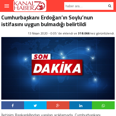
Cumhurbaşkanı Erdoğan’ın Soylu’nun
istifasını uygun bulmadığı belirtildi
13 Nisan 2020 - 0:05 'de eklendi ve
318.066
kez görüntülendi.
İletişim Başkanlığından yapılan açıklamada, Cumhurbaşkanı