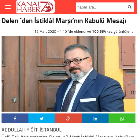
Delen `den İstiklâl Marşı’nın Kabulü Mesajı
12 Mart 2020 - 1:10 'de eklendi ve
100.864
kez görüntülendi.
ABDULLAH YİĞİT-İSTANBUL
Ünlü Şair Abdurrahman Delen, 12 Mart İstiklâl Marşı’nın Kabulü ve