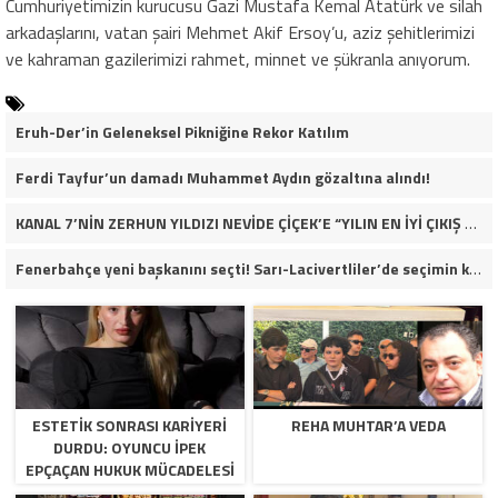
Cumhuriyetimizin kurucusu Gazi Mustafa Kemal Atatürk ve silah
arkadaşlarını, vatan şairi Mehmet Akif Ersoy’u, aziz şehitlerimizi
ve kahraman gazilerimizi rahmet, minnet ve şükranla anıyorum.
Eruh-Der’in Geleneksel Pikniğine Rekor Katılım
Ferdi Tayfur’un damadı Muhammet Aydın gözaltına alındı!
KANAL 7’NİN ZERHUN YILDIZI NEVİDE ÇİÇEK’E “YILIN EN İYİ ÇIKIŞ YAPAN KADIN OYUNCUSU” ÖDÜLÜ!
Fenerbahçe yeni başkanını seçti! Sarı-Lacivertliler’de seçimin kazananı Aziz Yıldırım oldu
ESTETIK SONRASI KARIYERI
REHA MUHTAR’A VEDA
DURDU: OYUNCU İPEK
EPÇAÇAN HUKUK MÜCADELESI
VERIYOR