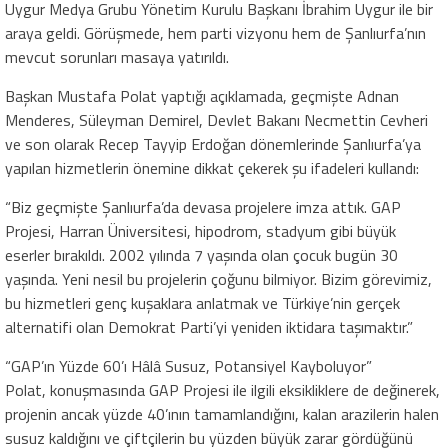
Uygur Medya Grubu Yönetim Kurulu Başkanı İbrahim Uygur ile bir
araya geldi. Görüşmede, hem parti vizyonu hem de Şanlıurfa’nın
mevcut sorunları masaya yatırıldı.
Başkan Mustafa Polat yaptığı açıklamada, geçmişte Adnan
Menderes, Süleyman Demirel, Devlet Bakanı Necmettin Cevheri
ve son olarak Recep Tayyip Erdoğan dönemlerinde Şanlıurfa’ya
yapılan hizmetlerin önemine dikkat çekerek şu ifadeleri kullandı:
“Biz geçmişte Şanlıurfa’da devasa projelere imza attık. GAP
Projesi, Harran Üniversitesi, hipodrom, stadyum gibi büyük
eserler bırakıldı. 2002 yılında 7 yaşında olan çocuk bugün 30
yaşında. Yeni nesil bu projelerin çoğunu bilmiyor. Bizim görevimiz,
bu hizmetleri genç kuşaklara anlatmak ve Türkiye’nin gerçek
alternatifi olan Demokrat Parti’yi yeniden iktidara taşımaktır.”
“GAP’ın Yüzde 60’ı Hâlâ Susuz, Potansiyel Kayboluyor”
Polat, konuşmasında GAP Projesi ile ilgili eksikliklere de değinerek,
projenin ancak yüzde 40’ının tamamlandığını, kalan arazilerin halen
susuz kaldığını ve çiftçilerin bu yüzden büyük zarar gördüğünü