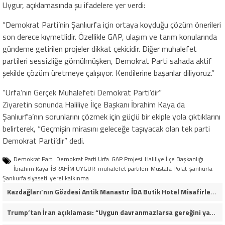
Uygur, açıklamasında şu ifadelere yer verdi:
“Demokrat Parti’nin Şanlıurfa için ortaya koyduğu çözüm önerileri
son derece kıymetlidir. Özellikle GAP, ulaşım ve tarım konularında
gündeme getirilen projeler dikkat çekicidir. Diğer muhalefet
partileri sessizliğe gömülmüşken, Demokrat Parti sahada aktif
şekilde çözüm üretmeye çalışıyor. Kendilerine başarılar diliyoruz.”
“Urfa’nın Gerçek Muhalefeti Demokrat Parti’dir”
Ziyaretin sonunda Haliliye İlçe Başkanı İbrahim Kaya da
Şanlıurfa’nın sorunlarını çözmek için güçlü bir ekiple yola çıktıklarını
belirterek, “Geçmişin mirasını geleceğe taşıyacak olan tek parti
Demokrat Parti’dir” dedi.
Demokrat Parti
Demokrat Parti Urfa
GAP Projesi
Haliliye İlçe Başkanlığı
İbrahim Kaya
İBRAHİM UYGUR
muhalefet partileri
Mustafa Polat
şanlıurfa
Şanlıurfa siyaseti
yerel kalkınma
Kazdağları’nın Gözdesi Antik Manastır İDA Butik Hotel Misafirlerinden Tam Not Alıyor
Trump’tan İran açıklaması: “Uygun davranmazlarsa gereğini yaparım”