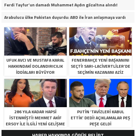
Ferdi Tayfur’un damadı Muhammet Aydın gözaltına alındı!
Arabulucu ülke Pakistan duyurdu: ABD ile İran anlaşmaya vardı
UFUK AVCI VE MUSTAFA KARAL
FENERBAHÇE YENI BAŞKANINI
HAKKINDAKI DOLANDIRICILIK
SEÇTI! SARI-LACIVERTLILER’DE
İDDIALARI BÜYÜYOR
SEÇIMIN KAZANANI AZIZ
YILDIRIM OLDU
286 YILA KADAR HAPSI
PUTIN ‘TAVIZLERI KABUL
ISTENMIŞTI! MEHMET AKIF
ETTIK’ DEDI! AÇIKLAMALAR PEŞ
ERSOY ILE ILGILI YENI GELIŞME
PEŞE GELDI
HABER HAKKINDA GÖRÜŞ BELİRT