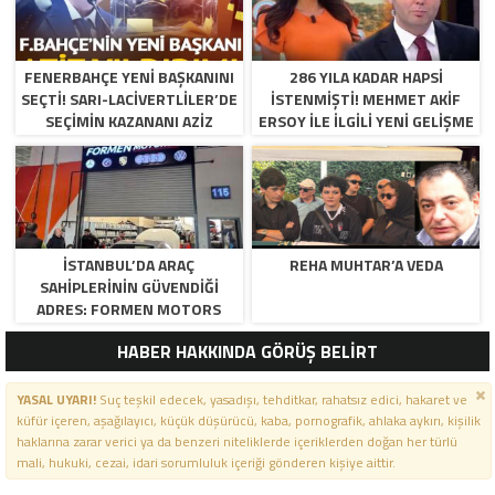
FENERBAHÇE YENI BAŞKANINI
286 YILA KADAR HAPSI
SEÇTI! SARI-LACIVERTLILER’DE
ISTENMIŞTI! MEHMET AKIF
SEÇIMIN KAZANANI AZIZ
ERSOY ILE ILGILI YENI GELIŞME
YILDIRIM OLDU
İSTANBUL’DA ARAÇ
REHA MUHTAR’A VEDA
SAHIPLERININ GÜVENDIĞI
ADRES: FORMEN MOTORS
HABER HAKKINDA GÖRÜŞ BELİRT
YASAL UYARI!
Suç teşkil edecek, yasadışı, tehditkar, rahatsız edici, hakaret ve
küfür içeren, aşağılayıcı, küçük düşürücü, kaba, pornografik, ahlaka aykırı, kişilik
haklarına zarar verici ya da benzeri niteliklerde içeriklerden doğan her türlü
mali, hukuki, cezai, idari sorumluluk içeriği gönderen kişiye aittir.