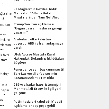
Kazdağları’nın Gözdesi Antik
Manastır İDA Butik Hotel
Misafirlerinden Tam Not Alıyor
Trump’tan İran açıklaması:
“Uygun davranmazlarsa gereğini
yaparım”
Arabulucu ülke Pakistan
AZDAĞLARI’NIN GÖZDESI ANTIK MANAST
duyurdu: ABD ile İran anlaşmaya
vardı
OTEL MISAFIRLERINDEN TAM NOT ALI
Ufuk Avcı ve Mustafa Karal
Hakkındaki Dolandırıcılık İddiaları
Büyüyor
Fenerbahçe yeni başkanını seçti!
Sarı-Lacivertliler’de seçimin
kazananı Aziz Yıldırım oldu
286 yıla kadar hapsi istenmişti!
Mehmet Akif Ersoy ile ilgili yeni
gelişme
Putin ‘tavizleri kabul ettik’ dedi!
Açıklamalar peş peşe geldi