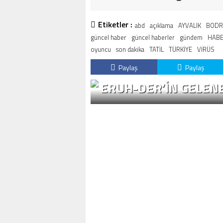
Etiketler :
abd
açıklama
AYVALIK
BOD
güncel haber
güncel haberler
gündem
HABE
oyuncu
son dakika
TATİL
TÜRKİYE
VİRÜS
Paylaş
Paylaş
ERUH-DER’IN GELENE