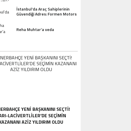
İstanbul’da Araç Sahiplerinin
Güvendiği Adres: Formen Motors
Reha Muhtar’a veda
ERBAHÇE YENI BAŞKANINI SEÇTI!
ARI-LACIVERTLILER’DE SEÇIMIN
KAZANANI AZIZ YILDIRIM OLDU