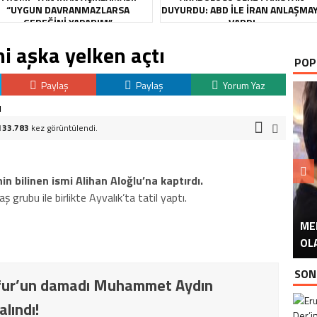
“UYGUN DAVRANMAZLARSA
DUYURDU: ABD ILE İRAN ANLAŞMA
GEREĞINI YAPARIM”
VARDI
ni aşka yelken açtı
POP
Paylaş
Paylaş
Yorum Yaz
133.783
kez görüntülendi.
 bilinen ismi Alihan Aloğlu’na kaptırdı.
 grubu ile birlikte Ayvalık’ta tatil yaptı.
ME
U
Ü
OL
SON
yfur’un damadı Muhammet Aydın
alındı!