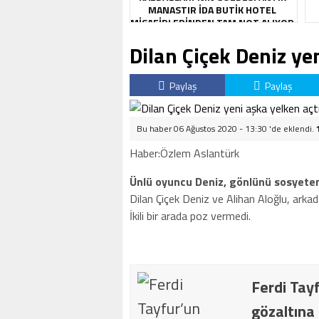
MANASTIR İDA BUTIK HOTEL
MISAFIRLERINDEN TAM NOT ALIYOR
Dilan Çiçek Deniz ye
Paylaş
Paylaş
Bu haber 06 Ağustos 2020 - 13:30 'de eklendi.
Haber:Özlem Aslantürk
Ünlü oyuncu Deniz, gönlünü sosyetenin
Dilan Çiçek Deniz ve Alihan Aloğlu, arkadaş
İkili bir arada poz vermedi.
Ferdi Ta
gözaltına 