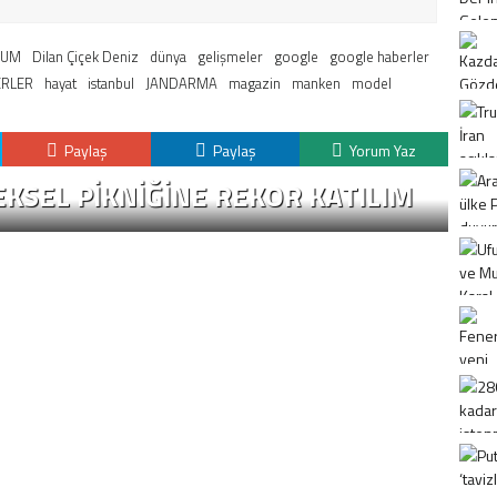
RUM
Dilan Çiçek Deniz
dünya
gelişmeler
google
google haberler
RLER
hayat
istanbul
JANDARMA
magazin
manken
model
Paylaş
Paylaş
Yorum Yaz
KSEL PIKNIĞINE REKOR KATILIM
K
H