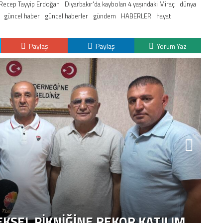
Recep Tayyip Erdoğan
Diyarbakır'da kaybolan 4 yaşındaki Miraç
dünya
güncel haber
güncel haberler
gündem
HABERLER
hayat
Paylaş
Paylaş
Yorum Yaz
K
H
KSEL PIKNIĞINE REKOR KATILIM