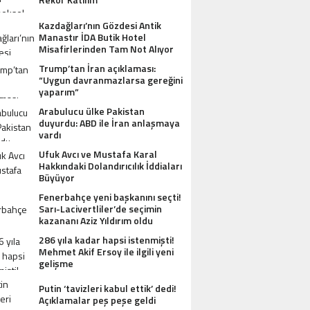
Kazdağları’nın Gözdesi Antik
Manastır İDA Butik Hotel
Misafirlerinden Tam Not Alıyor
Trump’tan İran açıklaması:
“Uygun davranmazlarsa gereğini
yaparım”
Arabulucu ülke Pakistan
duyurdu: ABD ile İran anlaşmaya
vardı
Ufuk Avcı ve Mustafa Karal
Hakkındaki Dolandırıcılık İddiaları
Büyüyor
Fenerbahçe yeni başkanını seçti!
Sarı-Lacivertliler’de seçimin
kazananı Aziz Yıldırım oldu
286 yıla kadar hapsi istenmişti!
Mehmet Akif Ersoy ile ilgili yeni
gelişme
Putin ‘tavizleri kabul ettik’ dedi!
Açıklamalar peş peşe geldi