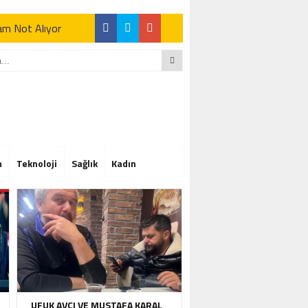
Tam Not Alıyor
Tam Not Alıyor
m
Teknoloji
Sağlık
Kadın
Tam Not Alıyor
UFUK AVCI VE MUSTAFA KARAL