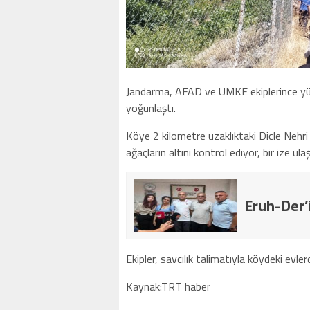
Jandarma, AFAD ve UMKE ekiplerince yür
yoğunlaştı.
Köye 2 kilometre uzaklıktaki Dicle Neh
ağaçların altını kontrol ediyor, bir ize ul
Eruh-Der’
Ekipler, savcılık talimatıyla köydeki evle
Kaynak:TRT haber