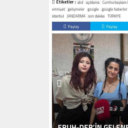
Etiketler :
abd
açıklama
Cumhurbaşkanı 
emniyet
gelişmeler
google
google haberler
istanbul
JANDARMA
son dakika
TÜRKİYE
Paylaş
Paylaş
ERUH-DER’IN GELENE