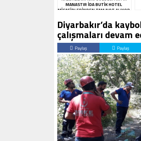
MANASTIR İDA BUTIK HOTEL
MISAFIRLERINDEN TAM NOT ALIYOR
Diyarbakır’da kaybo
çalışmaları devam e
Paylaş
Paylaş