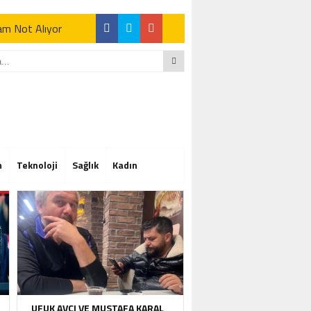
Tam Not Alıyor
Tam Not Alıyor
m
Teknoloji
Sağlık
Kadın
Tam Not Alıyor
UFUK AVCI VE MUSTAFA KARAL