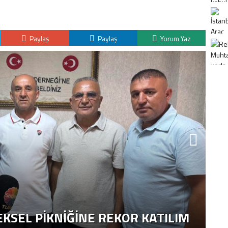
Paylaş
Paylaş
Yorum Yaz
K
H
KSEL PIKNIĞINE REKOR KATILIM