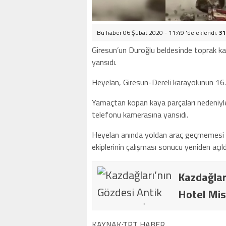
Bu haber 06 Şubat 2020 - 11:49 'de eklendi.
31
Giresun’un Duroğlu beldesinde toprak k
yansıdı.
Heyelan, Giresun-Dereli karayolunun 16
Yamaçtan kopan kaya parçaları nedeniyle
telefonu kamerasına yansıdı.
Heyelan anında yoldan araç geçmemesi ca
ekiplerinin çalışması sonucu yeniden açıld
Kazdağlar
Hotel Mis
KAYNAK:TRT HABER