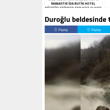
MANASTIR İDA BUTIK HOTEL
MISAFIRLERINDEN TAM NOT ALIYOR
Duroğlu beldesinde
Paylaş
Paylaş