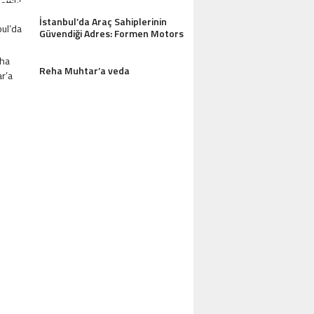
İstanbul’da Araç Sahiplerinin
Güvendiği Adres: Formen Motors
Reha Muhtar’a veda
AZDAĞLARI’NIN GÖZDESI ANTIK MANAST
OTEL MISAFIRLERINDEN TAM NOT ALI