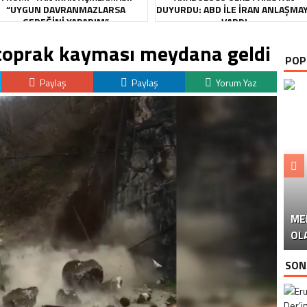
“UYGUN DAVRANMAZLARSA
DUYURDU: ABD ILE İRAN ANLAŞMA
GEREĞINI YAPARIM”
VARDI
 toprak kayması meydana geldi
POP
Paylaş
Paylaş
Yorum Yaz
ME
U
Ü
OL
SON