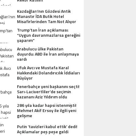
Kazdağları’nın Gözdesi Antik
Manastır İDA Butik Hotel
Misafirlerinden Tam Not Alıyor
Trump’tan İran açıklaması:
“Uygun davranmazlarsa gereğini
yaparım”
Arabulucu ülke Pakistan
duyurdu: ABD ile İran anlaşmaya
vardı
Ufuk Avcı ve Mustafa Karal
Hakkındaki Dolandırıcılık İddiaları
Büyüyor
Fenerbahçe yeni başkanını seçti!
Sarı-Lacivertliler’de seçimin
kazananı Aziz Yıldırım oldu
286 yıla kadar hapsi istenmişti!
Mehmet Akif Ersoy ile ilgili yeni
gelişme
Putin ‘tavizleri kabul ettik’ dedi!
Açıklamalar peş peşe geldi