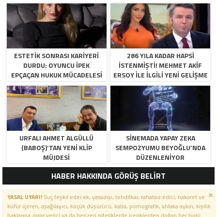
ESTETIK SONRASI KARIYERI
286 YILA KADAR HAPSI
DURDU: OYUNCU İPEK
ISTENMIŞTI! MEHMET AKIF
EPÇAÇAN HUKUK MÜCADELESI
ERSOY ILE ILGILI YENI GELIŞME
VERIYOR
URFALI AHMET ALGÜLLÜ
SINEMADA YAPAY ZEKA
(BABOŞ)’TAN YENI KLIP
SEMPOZYUMU BEYOĞLU’NDA
MÜJDESI
DÜZENLENIYOR
HABER HAKKINDA GÖRÜŞ BELİRT
YASAL UYARI!
Suç teşkil edecek, yasadışı, tehditkar, rahatsız edici, hakaret ve
küfür içeren, aşağılayıcı, küçük düşürücü, kaba, pornografik, ahlaka aykırı, kişilik
haklarına zarar verici ya da benzeri niteliklerde içeriklerden doğan her türlü