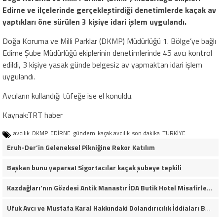
Edirne ve ilçelerinde gerçekleştirdiği denetimlerde kaçak av
yaptıkları öne sürülen 3 kişiye idari işlem uygulandı.
Doğa Koruma ve Milli Parklar (DKMP) Müdürlüğü 1. Bölge’ye bağlı
Edirne Şube Müdürlüğü ekiplerinin denetimlerinde 45 avcı kontrol
edildi, 3 kişiye yasak günde belgesiz av yapmaktan idari işlem
uygulandı.
Avcıların kullandığı tüfeğe ise el konuldu.
Kaynak:TRT haber
avcılık
DKMP
EDİRNE
gündem
kaçak avcılık
son dakika
TÜRKİYE
Eruh-Der’in Geleneksel Pikniğine Rekor Katılım
Başkan bunu yaparsa! Sigortacılar kaçak şubeye tepkili
Kazdağları’nın Gözdesi Antik Manastır İDA Butik Hotel Misafirlerinden Tam Not Alıyor
Ufuk Avcı ve Mustafa Karal Hakkındaki Dolandırıcılık İddiaları Büyüyor