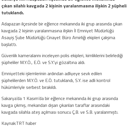
çıkan silahlı kavgada 2 kişinin yaralanmasına ilişkin 2 şüpheli
tutuklandı.
Adapazarı ilçesinde bir eğlence mekanında iki grup arasında çıkan
kavgada 2 kişinin yaralanmasına ilişkin İl Emniyet Müdürlüğü
Asayiş Şube Müdürlüğü Cinayet Büro Amirliği ekipleri çalışma
başlattı.
Güvenlik kameralarını inceleyen polis ekipleri, kimliklerini belirlediği
şüpheliler M.Y.Ö., E.Ö. ve S.Y.’yi gözaltına aldı.
Emniyetteki işlemlerinin ardından adliyeye sevk edilen
şüphelilerden M.Y.Ö. ve E.Ö. tutuklandı, S.Y. ise adli kontrol
hükümleriyle serbest bırakıldı.
Sakarya’da 1 Kasım’da bir eğlence mekanında iki grup arasında
kavga çıkmış, mekandan dışarı çıkarılan taraflar arasındaki
kavgada silahla ateş açılması sonucu Ç.B. ve S.B. yaralanmıştı.
Kaynak:TRT haber