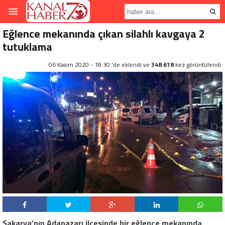
Eğlence mekanında çıkan silahlı kavgaya 2
tutuklama
06 Kasım 2020 - 18:30 'de eklendi ve
348.618
kez görüntülendi.
Sakarya’nın Adapazarı ilçesinde bir eğlence mekanında