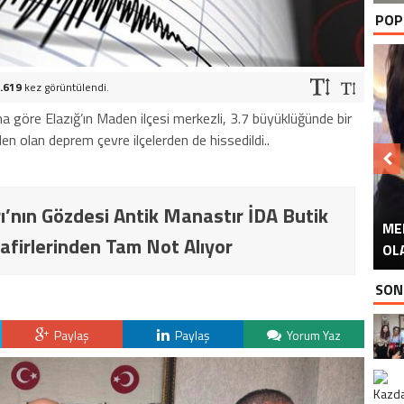
POP
.619
kez görüntülendi.
 göre Elazığ’ın Maden ilçesi merkezli, 3.7 büyüklüğünde bir
en olan deprem çevre ilçelerden de hissedildi..
ı’nın Gözdesi Antik Manastır İDA Butik
ME
U
Ü
afirlerinden Tam Not Alıyor
OL
SON
Paylaş
Paylaş
Yorum Yaz
K