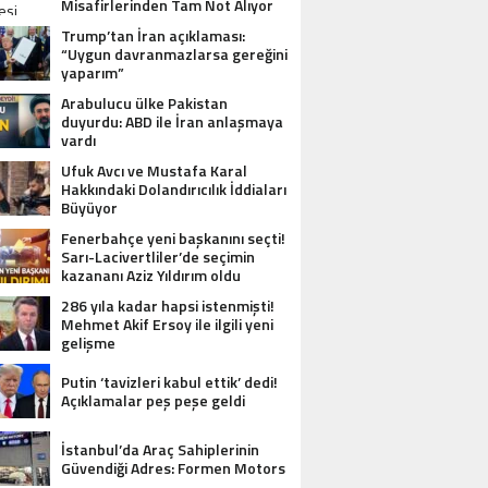
OTEL MISAFIRLERINDEN TAM NOT ALI
Misafirlerinden Tam Not Alıyor
Trump’tan İran açıklaması:
“Uygun davranmazlarsa gereğini
yaparım”
Arabulucu ülke Pakistan
duyurdu: ABD ile İran anlaşmaya
vardı
Ufuk Avcı ve Mustafa Karal
Hakkındaki Dolandırıcılık İddiaları
Büyüyor
Fenerbahçe yeni başkanını seçti!
Sarı-Lacivertliler’de seçimin
kazananı Aziz Yıldırım oldu
286 yıla kadar hapsi istenmişti!
Mehmet Akif Ersoy ile ilgili yeni
gelişme
Putin ‘tavizleri kabul ettik’ dedi!
Açıklamalar peş peşe geldi
İstanbul’da Araç Sahiplerinin
Güvendiği Adres: Formen Motors