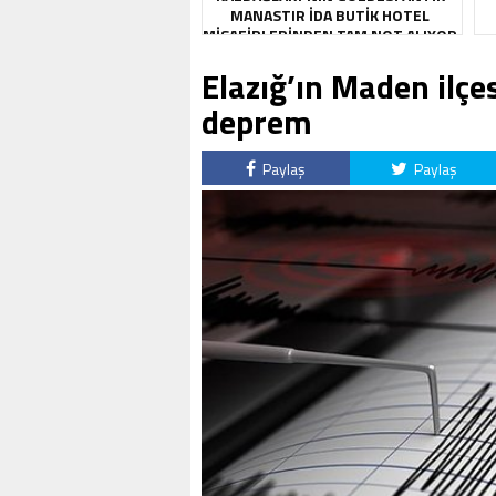
MANASTIR İDA BUTIK HOTEL
MISAFIRLERINDEN TAM NOT ALIYOR
Elazığ’ın Maden ilç
deprem
Paylaş
Paylaş