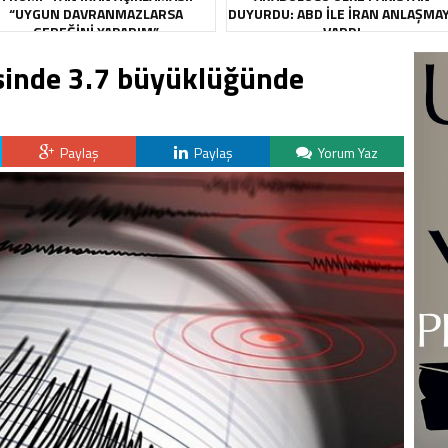
“UYGUN DAVRANMAZLARSA
DUYURDU: ABD ILE İRAN ANLAŞMA
GEREĞINI YAPARIM”
VARDI
esinde 3.7 büyüklüğünde
Paylaş
Paylaş
Yorum Yaz