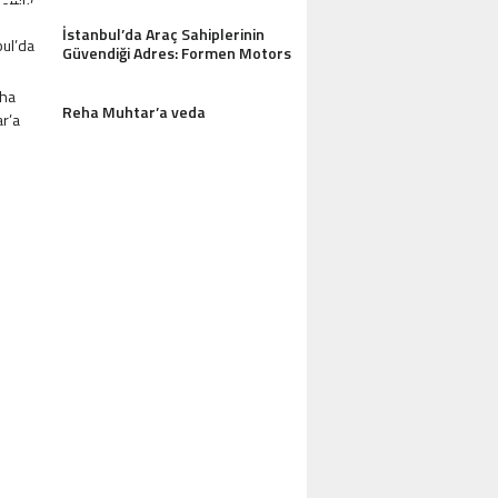
İstanbul’da Araç Sahiplerinin
Güvendiği Adres: Formen Motors
Reha Muhtar’a veda
AZDAĞLARI’NIN GÖZDESI ANTIK MANAST
OTEL MISAFIRLERINDEN TAM NOT ALI