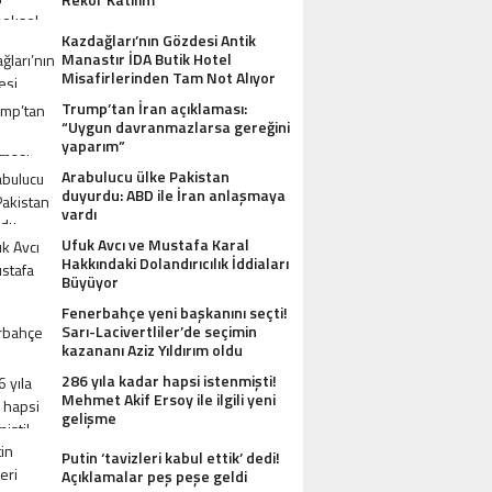
Kazdağları’nın Gözdesi Antik
Manastır İDA Butik Hotel
Misafirlerinden Tam Not Alıyor
Trump’tan İran açıklaması:
“Uygun davranmazlarsa gereğini
yaparım”
Arabulucu ülke Pakistan
duyurdu: ABD ile İran anlaşmaya
vardı
Ufuk Avcı ve Mustafa Karal
Hakkındaki Dolandırıcılık İddiaları
Büyüyor
Fenerbahçe yeni başkanını seçti!
Sarı-Lacivertliler’de seçimin
kazananı Aziz Yıldırım oldu
286 yıla kadar hapsi istenmişti!
Mehmet Akif Ersoy ile ilgili yeni
gelişme
Putin ‘tavizleri kabul ettik’ dedi!
Açıklamalar peş peşe geldi