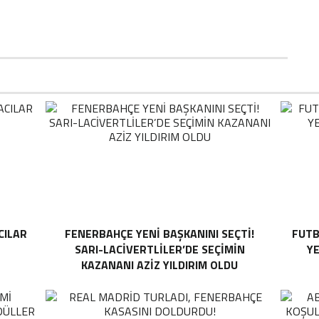
CILAR
FENERBAHÇE YENI BAŞKANINI SEÇTI!
FUTB
SARI-LACIVERTLILER’DE SEÇIMIN
YE
KAZANANI AZIZ YILDIRIM OLDU