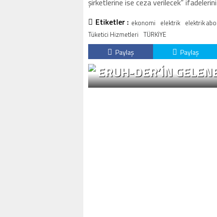
şirketlerine ise ceza verilecek” ifadelerini
Etiketler :
ekonomi
elektrik
elektrik abo
Tüketici Hizmetleri
TÜRKİYE
Paylaş
Paylaş
ERUH-DER’IN GELENE