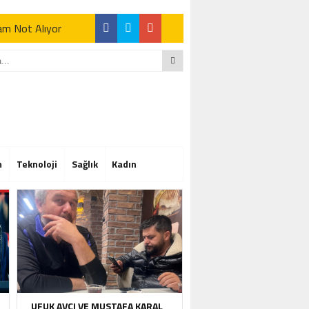
Tam Not Alıyor
Tam Not Alıyor
m
Teknoloji
Sağlık
Kadın
Tam Not Alıyor
UFUK AVCI VE MUSTAFA KARAL