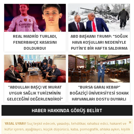
REAL MADRID TURLADI,
ABD BAŞKANI TRUMP: “SOĞUK
FENERBAHÇE KASASINI
HAVA KOŞULLARI NEDENIYLE
DOLDURDU!
PUTIN’E BIR HAFTA SALDIRMA
DEDIM, KABUL ETTI”
“ABDULLAH BAŞÇI VE MURAT
“BURSA GARAJ KEBAP”
UYGUR SAĞLIK TURIZMININ
BOĞAZIÇI ÜNIVERSITESI SOKAK
GELECEĞINI DEĞERLENDIRDI”
HAYVANLARI DOSTU DUYARLI
İŞLETMELER ARASINDA “
HABER HAKKINDA GÖRÜŞ BELİRT
YASAL UYARI!
Suç teşkil edecek, yasadışı, tehditkar, rahatsız edici, hakaret ve
küfür içeren, aşağılayıcı, küçük düşürücü, kaba, pornografik, ahlaka aykırı, kişilik