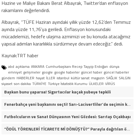
Hazine ve Maliye Bakanı Berat Albayrak, Twitter’dan enflasyon
rakamlarını değerlendirdi.
Albayrak, “TÜFE Haziran ayındaki yıllık yüzde 12,62’den Temmuz
ayında yüzde 11,76’ya geriledi. Enflasyon konusundaki
mücadelemizi, hedefe ulaşma azmimizi ve bu konuda atacağımız
yapısal adımları kararlılıkla sürdürmeye devam edeceğiz.” dedi.
Kaynak:TRT haber
abd
açıklama
ANKARA
Cumhurbaşkanı Recep Tayyip Erdoğan
dünya
emniyet
gelişmeler
google
google haberler
güncel haber
güncel haberler
gündem
HABERLER
hayat
İLLER
istanbul
kültür sanat
magazin
SAĞLIK
SALGIN
siyaset
son dakika
TÜRKİYE
Türkiye İstatistik Kurumu
ÜLKELER
VİRÜS
Başkan bunu yaparsa! Sigortacılar kaçak şubeye tepkili
Fenerbahçe yeni başkanını seçti! Sarı-Lacivertliler’de seçimin kazananı Aziz Yıldırım oldu
Futbolcuların ve Sanat Dünyasının Yeni Gözdesi: Sarıtaş Oçakbaşı
“ÖDÜL TÖRENLERİ TİCARETE Mİ DÖNÜŞTÜ?” Parayla dağıtılan ödüller iddiası gündemde!