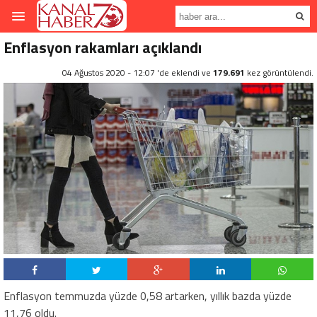
Enflasyon rakamları açıklandı
04 Ağustos 2020 - 12:07 'de eklendi ve
179.691
kez görüntülendi.
Enflasyon temmuzda yüzde 0,58 artarken, yıllık bazda yüzde
11,76 oldu.