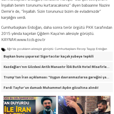
İnşallah benim torunumu kurtaracaksınız” diyen babaanne Nazire
Demir’e de, “İnşallah. Sizin torununuz bizim de evladımızdır”
karşılığını verdi.
Cumhurbaşkanı Erdoğan, daha sonra terör örgütü PKK tarafından
2015 yılında kaçırılan Çiğdem Kaya’nın ailesiyle görüştü.
KAYNAK:www.tccb.gov.tr
Ağrı'da çocukların ailesiyle görüştü
Cumhurbaşkanı Recep Tayyip Erdoğan
Başkan bunu yaparsa! Sigortacılar kaçak şubeye tepkili
Kazdağları’nın Gözdesi Antik Manastır İDA Butik Hotel Misafirlerinden Tam Not Alıyor
Trump’tan İran açıklaması: “Uygun davranmazlarsa gereğini yaparım”
Ferdi Tayfur’un damadı Muhammet Aydın gözaltına alındı!