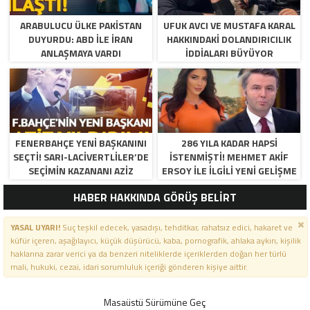
ARABULUCU ÜLKE PAKISTAN
UFUK AVCI VE MUSTAFA KARAL
DUYURDU: ABD ILE İRAN
HAKKINDAKI DOLANDIRICILIK
ANLAŞMAYA VARDI
İDDIALARI BÜYÜYOR
FENERBAHÇE YENI BAŞKANINI
286 YILA KADAR HAPSI
SEÇTI! SARI-LACIVERTLILER’DE
ISTENMIŞTI! MEHMET AKIF
SEÇIMIN KAZANANI AZIZ
ERSOY ILE ILGILI YENI GELIŞME
YILDIRIM OLDU
HABER HAKKINDA GÖRÜŞ BELİRT
YASAL UYARI!
Suç teşkil edecek, yasadışı, tehditkar, rahatsız edici, hakaret ve
küfür içeren, aşağılayıcı, küçük düşürücü, kaba, pornografik, ahlaka aykırı, kişilik
haklarına zarar verici ya da benzeri niteliklerde içeriklerden doğan her türlü
mali, hukuki, cezai, idari sorumluluk içeriği gönderen kişiye aittir.
Masaüstü Sürümüne Geç