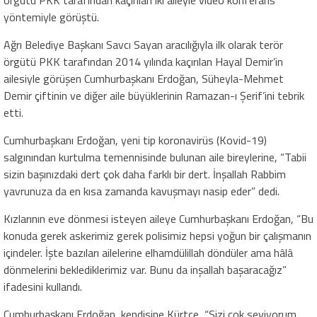
yöntemiyle görüştü.
Ağrı Belediye Başkanı Savcı Sayan aracılığıyla ilk olarak terör
örgütü PKK tarafından 2014 yılında kaçırılan Hayal Demir’in
ailesiyle görüşen Cumhurbaşkanı Erdoğan, Süheyla-Mehmet
Demir çiftinin ve diğer aile büyüklerinin Ramazan-ı Şerif’ini tebrik
etti.
Cumhurbaşkanı Erdoğan, yeni tip koronavirüs (Kovid-19)
salgınından kurtulma temennisinde bulunan aile bireylerine, “Tabii
sizin başınızdaki dert çok daha farklı bir dert. İnşallah Rabbim
yavrunuza da en kısa zamanda kavuşmayı nasip eder” dedi.
Kızlarının eve dönmesi isteyen aileye Cumhurbaşkanı Erdoğan, “Bu
konuda gerek askerimiz gerek polisimiz hepsi yoğun bir çalışmanın
içindeler. İşte bazıları ailelerine elhamdülillah döndüler ama hâlâ
dönmelerini beklediklerimiz var. Bunu da inşallah başaracağız”
ifadesini kullandı.
Cumhurbaşkanı Erdoğan, kendisine Kürtçe, “Sizi çok seviyorum.