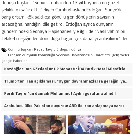
dönüşü başladı. “Suriyeli muhacirleri 13 yıl boyunca en güzel
şekilde misafir ettik” diyen Cumhurbaşkanı Erdoğan, Suriye’de
barış ortamı kök saldıkça gönüllü geri dönüşlerin sayısının
artacağına inandığını dile getirdi. Erdoğan ayrıca dünyanın
gündemindeki Sednaya Hapishanesi’yle ilgili de “Nasıl vahim bir
felaketin eşiğinden dönüldüğü bugün çok daha iyi anlaşılıyor” dedi.
Cumhurbaşkanı Recep Tayyip Erdoğan
dünya
Erdoğan dünyanın konuştuğu Sednaya Hapishanesi'ni işaret etti.
gelişmeler
google haberler
Kazdağları’nın Gözdesi Antik Manastır İDA Butik Hotel Misafirlerinden Tam Not Alıyor
Trump’tan İran açıklaması: “Uygun davranmazlarsa gereğini yaparım”
Ferdi Tayfur’un damadı Muhammet Aydın gözaltına alındı!
Arabulucu ülke Pakistan duyurdu: ABD ile İran anlaşmaya vardı