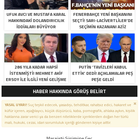
UFUK AVCI VE MUSTAFA KARAL
FENERBAHÇE YENI BAŞKANINI
HAKKINDAKI DOLANDIRICILIK
SEÇTI! SARI-LACIVERTLILER’DE
İDDIALARI BÜYÜYOR
SEÇIMIN KAZANANI AZIZ
YILDIRIM OLDU
286 YILA KADAR HAPSI
PUTIN ‘TAVIZLERI KABUL
ISTENMIŞTI! MEHMET AKIF
ETTIK’ DEDI! AÇIKLAMALAR PEŞ
ERSOY ILE ILGILI YENI GELIŞME
PEŞE GELDI
HABER HAKKINDA GÖRÜŞ BELİRT
YASAL UYARI!
Suç teşkil edecek, yasadışı, tehditkar, rahatsız edici, hakaret ve
küfür içeren, aşağılayıcı, küçük düşürücü, kaba, pornografik, ahlaka aykırı, kişilik
haklarına zarar verici ya da benzeri niteliklerde içeriklerden doğan her türlü
mali, hukuki, cezai, idari sorumluluk içeriği gönderen kişiye aittir.
Masaüstü Sürümüne Geç