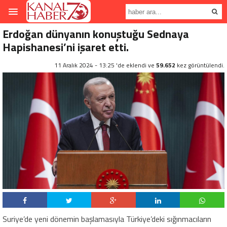
Erdoğan dünyanın konuştuğu Sednaya
Hapishanesi’ni işaret etti.
11 Aralık 2024 - 13:25 'de eklendi ve
59.652
kez görüntülendi.
Suriye’de yeni dönemin başlamasıyla Türkiye’deki sığınmacıların