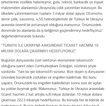
şirketlerinin özellikle haberleşme, gıda, tekstil, bankacılık ve inşaat
malzemeleri alanlarında Ukrayna’da ciddi yatırımları bulunuyor. Bu
ülkedeki yatırımlarımızın toplamı 3 milyar doları aşıyor. Otomotiv,
demir çelik, savunma, 4,5G teknolojilerinde de Türkiye ile Ukrayna
arasında önemli bir potansiyel olduğuna inanıyoruz. Önümüzdeki
dönemde bu alanlarda da iş birliğimizi güçlendirmeyi hedefliyoruz”
değerlendirmesinde bulundu.
“TÜRKİYE İLE UKRAYNA ARASINDAKİ TİCARET HACMİNİ 10
MİLYAR DOLARA ÇIKARMAYI HEDEFLİYORUZ”
Bugünün dünyasında özel sektörün ekonominin lokomotifi
olduğuna işaret eden Cumhurbaşkanı Erdoğan, sözlerini şöyle
sürdürdü: “Yani bu işin lokomotifi sizsiniz. Bize düşen iş dünyasının
önündeki bürokratik zorlukları ve engelleri kaldırmak. Biz bunu
yaparız. Önünüzdeki bu engelleri kaldırdıktan sonra size de açılan
bu yoldan koşmak gelir. Malumunuz, Türkiye ile Ukrayna arasındaki
ticaret hacmini 2 kat artışla 4,8 milyar dolardan 10 milyar dolara
çıkarmayı 2023 itibariyle hedefliyoruz. Bu konuda her iki liderde de
irade mevcut. Bugün değerli dostum ile bunu bir kez daha teyit