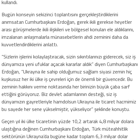
kullandı.
Bugün konseyin sekizinci toplantısını gerçekleştirdiklerini
anımsatan Cumhurbaşkanı Erdoğan, gerek ikili gerekse heyetler
arası görüşmelerde ikili ilişkileri ve bölgesel konuları ele aldıklarını,
imzalanan anlaşmalarla münasebetlerin ahdi zeminini daha da
kuvvetlendirdiklerini anlattı.
“Sizlerin işlerini kolaylaştıracak, sizin sıkıntılarınızı giderecek, siz iş
dünyamıza yeni ufuklar açacak kararlar aldık” diyen Cumhurbaşkanı
Erdoğan, “Ukrayna ile sahip olduğumuz sağlam siyasi zemin hiç
kuşkusuz her iki ülke iş çevreleri için de önemli bir güvencedir. Bu
zeminin hakkını verme noktasında her birinizin büyük çaba sarf
ettiğini görüyoruz. Biz devlet adamlarının desteği, siz iş
dünyamızın gayretleriyle hamdolsun Ukrayna ile ticaret hacmimiz
bu sayede her sene yükselmiştir, yükseliyor” şeklinde konuştu.
Geçen yıl iki ülke ticaretinin yüzde 10,2 artarak 4,8 milyar dolara
ulaştığına değinen Cumhurbaşkanı Erdoğan, Türk müteahhitlik
sektörünün Ukrayna’da bugüne kadar toplam 6,3 milyar dolar