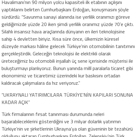
Havalimanı’nın 90 milyon yolcu kapasiteli ilk etabının açılışını
yaptıklarını belirten Cumhurbaşkanı Erdoğan, konuşmasını şöyle
sürdürdü: “Savunma sanayi alanında ise yerlilik oranımızı göreve
geldiğimizde yüzde 20 iken şimdi yerlilik oranımız yüzde 70’e çıktı.
Silahlı insansız hava araçlarında dünyanın en ileri teknolojisine
sahip 4 devletten biriyiz. Kısa süre önce, ülkemizin küresel
düzeyde markası hâline gelecek Türkiye’nin otomobilinin tanıtımını
gerçekleştirdik. Geleceğin teknolojisi ile elektrikli olarak
üreteceğimiz bu otomobili inşallah üç sene içerisinde müşterisi ile
buluşturmayı planlıyoruz. Bunun yanında millî paralarla ticaret gibi
ekonomimiz ve ticaretimiz üzerindeki kur baskısını ortadan
kaldıracak çalışmalara da hız veriyoruz.”
“UKRAYNALI YATIRIMCILARA TÜRKİYE’NİN KAPILARI SONUNA
KADAR AÇIK”
Türk firmalarının fırsat tanınması durumunda neleri
başarabileceklerini gösterdiğini ve 3 milyar dolarlık yatırımın
Türkiye’nin ve şirketlerinin Ukrayna’ya olan güveninin bir tezahürü
olduğunu aktaran Cumhurbaşkanı Erdoğan, Zelenskiy’nin Türk