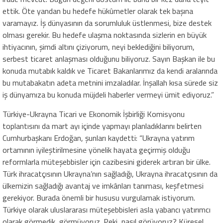
ettik. Öte yandan bu hedefe hükûmetler olarak tek başına
varamayız. İş dünyasının da sorumluluk üstlenmesi, bize destek
olması gerekir. Bu hedefe ulaşma noktasında sizlerin en büyük
ihtiyacının, şimdi altını çiziyorum, neyi beklediğini biliyorum,
serbest ticaret anlaşması olduğunu biliyoruz. Sayın Başkan ile bu
konuda mutabık kaldık ve Ticaret Bakanlarımız da kendi aralarında
bu mutabakatın adeta metnini imzaladılar. İnşallah kısa sürede siz
iş dünyamıza bu konuda müjdeli haberler vermeyi ümit ediyoruz.”
Türkiye-Ukrayna Ticari ve Ekonomik İşbirliği Komisyonu
toplantısını da mart ayı içinde yapmayı planladıklarını belirten
Cumhurbaşkanı Erdoğan, şunları kaydetti: “Ukrayna yatırım
ortamının iyileştirilmesine yönelik hayata geçirmiş olduğu
reformlarla müteşebbisler için cazibesini giderek artıran bir ülke.
Türk ihracatçısının Ukrayna’nın sağladığı, Ukrayna ihracatçısının da
ülkemizin sağladığı avantaj ve imkânları tanıması, keşfetmesi
gerekiyor. Burada önemli bir hususu vurgulamak istiyorum.
Türkiye olarak uluslararası müteşebbisleri asla yabancı yatırımcı
olarak görmedik, görmüyoruz. Peki, nasıl görüyoruz? Küresel