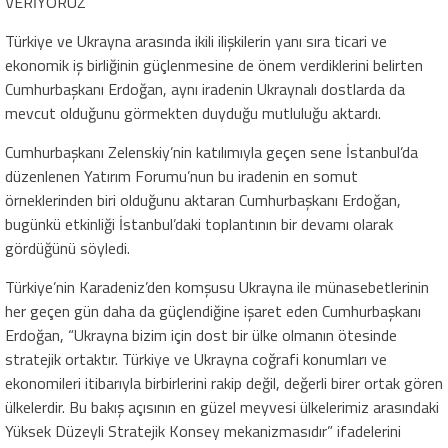
VERİYORUZ”
Türkiye ve Ukrayna arasında ikili ilişkilerin yanı sıra ticari ve
ekonomik iş birliğinin güçlenmesine de önem verdiklerini belirten
Cumhurbaşkanı Erdoğan, aynı iradenin Ukraynalı dostlarda da
mevcut olduğunu görmekten duyduğu mutluluğu aktardı.
Cumhurbaşkanı Zelenskiy’nin katılımıyla geçen sene İstanbul’da
düzenlenen Yatırım Forumu’nun bu iradenin en somut
örneklerinden biri olduğunu aktaran Cumhurbaşkanı Erdoğan,
bugünkü etkinliği İstanbul’daki toplantının bir devamı olarak
gördüğünü söyledi.
Türkiye’nin Karadeniz’den komşusu Ukrayna ile münasebetlerinin
her geçen gün daha da güçlendiğine işaret eden Cumhurbaşkanı
Erdoğan, “Ukrayna bizim için dost bir ülke olmanın ötesinde
stratejik ortaktır. Türkiye ve Ukrayna coğrafi konumları ve
ekonomileri itibarıyla birbirlerini rakip değil, değerli birer ortak gören
ülkelerdir. Bu bakış açısının en güzel meyvesi ülkelerimiz arasındaki
Yüksek Düzeyli Stratejik Konsey mekanizmasıdır” ifadelerini