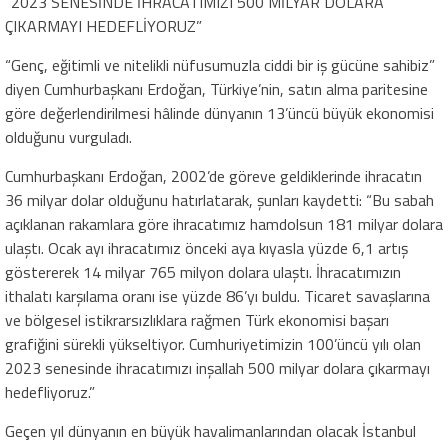
“2023 SENESİNDE İHRACATIMIZI 500 MİLYAR DOLARA
ÇIKARMAYI HEDEFLİYORUZ”
“Genç, eğitimli ve nitelikli nüfusumuzla ciddi bir iş gücüne sahibiz”
diyen Cumhurbaşkanı Erdoğan, Türkiye’nin, satın alma paritesine
göre değerlendirilmesi hâlinde dünyanın 13’üncü büyük ekonomisi
olduğunu vurguladı.
Cumhurbaşkanı Erdoğan, 2002’de göreve geldiklerinde ihracatın
36 milyar dolar olduğunu hatırlatarak, şunları kaydetti: “Bu sabah
açıklanan rakamlara göre ihracatımız hamdolsun 181 milyar dolara
ulaştı. Ocak ayı ihracatımız önceki aya kıyasla yüzde 6,1 artış
göstererek 14 milyar 765 milyon dolara ulaştı. İhracatımızın
ithalatı karşılama oranı ise yüzde 86’yı buldu. Ticaret savaşlarına
ve bölgesel istikrarsızlıklara rağmen Türk ekonomisi başarı
grafiğini sürekli yükseltiyor. Cumhuriyetimizin 100’üncü yılı olan
2023 senesinde ihracatımızı inşallah 500 milyar dolara çıkarmayı
hedefliyoruz.”
Geçen yıl dünyanın en büyük havalimanlarından olacak İstanbul