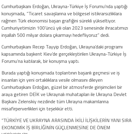
Cumhurbaşkanı Erdoğan, Ukrayna-Türkiye İş Forumu’nda yaptığı
konuşmada, “Ticaret savaşlarına ve bölgesel istikrarsızlıklara
rağmen Türk ekonomisi başarı grafiğini sürekli yükseltiyor.
Cumhuriyetimizin 100’üncü yılı olan 2023 senesinde ihracatımızı
inşallah 500 milyar dolara çıkarmayı hedefliyoruz” dedi.
Cumhurbaşkanı Recep Tayyip Erdoğan, Ukrayna’daki programı
kapsamında başkent Kiev’de gerçekleştirilen Ukrayna-Türkiye İş
Forumu’na katılarak, bir konuşma yaptı.
Burada yaptığı konuşmada toplantının başarılı geçmesi ve iş
insanları için yeni ortaklıklara vesile olmasını dileyen
Cumhurbaşkanı Erdoğan, güzel bir atmosferde girişimcileri bir
araya getiren DEİK ve Ukraynalı muhatapları ile Ukrayna Devlet
Başkanı Zelenskiy nezdinde tüm Ukrayna makamlarına
misafirperverlikleri için teşekkür etti.
“TÜRKİYE VE UKRAYNA ARASINDA İKİLİ İLİŞKİLERİN YANI SIRA
EKONOMİK İŞ BİRLİĞİNİN GÜÇLENMESİNE DE ÖNEM