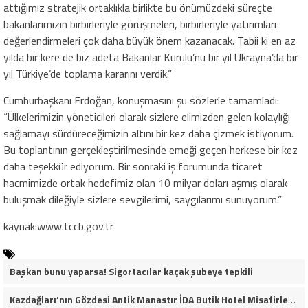
attığımız stratejik ortaklıkla birlikte bu önümüzdeki süreçte
bakanlarımızın birbirleriyle görüşmeleri, birbirleriyle yatırımları
değerlendirmeleri çok daha büyük önem kazanacak. Tabii ki en az
yılda bir kere de biz adeta Bakanlar Kurulu’nu bir yıl Ukrayna’da bir
yıl Türkiye’de toplama kararını verdik.”
Cumhurbaşkanı Erdoğan, konuşmasını şu sözlerle tamamladı:
“Ülkelerimizin yöneticileri olarak sizlere elimizden gelen kolaylığı
sağlamayı sürdüreceğimizin altını bir kez daha çizmek istiyorum.
Bu toplantının gerçekleştirilmesinde emeği geçen herkese bir kez
daha teşekkür ediyorum. Bir sonraki iş forumunda ticaret
hacmimizde ortak hedefimiz olan 10 milyar doları aşmış olarak
buluşmak dileğiyle sizlere sevgilerimi, saygılarımı sunuyorum.”
kaynak:www.tccb.gov.tr
Başkan bunu yaparsa! Sigortacılar kaçak şubeye tepkili
Kazdağları’nın Gözdesi Antik Manastır İDA Butik Hotel Misafirlerinden Tam Not Alıyor