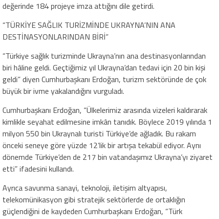
değerinde 184 projeye imza attığını dile getirdi.
“TÜRKİYE SAĞLIK TURİZMİNDE UKRAYNA’NIN ANA
DESTİNASYONLARINDAN BİRİ”
“Türkiye sağlık turizminde Ukrayna’nın ana destinasyonlarından
biri hâline geldi. Geçtiğimiz yıl Ukrayna’dan tedavi için 20 bin kişi
geldi” diyen Cumhurbaşkanı Erdoğan, turizm sektöründe de çok
büyük bir ivme yakalandığını vurguladı.
Cumhurbaşkanı Erdoğan, “Ülkelerimiz arasında vizeleri kaldırarak
kimlikle seyahat edilmesine imkân tanıdık. Böylece 2019 yılında 1
milyon 550 bin Ukraynalı turisti Türkiye’de ağladık. Bu rakam
önceki seneye göre yüzde 12’lik bir artışa tekabül ediyor. Aynı
dönemde Türkiye’den de 217 bin vatandaşımız Ukrayna’yı ziyaret
etti” ifadesini kullandı.
Ayrıca savunma sanayi, teknoloji, iletişim altyapısı,
telekomünikasyon gibi stratejik sektörlerde de ortaklığın
güçlendiğini de kaydeden Cumhurbaşkanı Erdoğan, “Türk