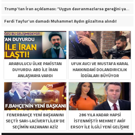
Trump’tan İran açıklaması: “Uygun davranmazlarsa gereğini yaparım”
Ferdi Tayfur’un damadı Muhammet Aydın gözaltına alındı!
ARABULUCU ÜLKE PAKISTAN
UFUK AVCI VE MUSTAFA KARAL
DUYURDU: ABD ILE İRAN
HAKKINDAKI DOLANDIRICILIK
ANLAŞMAYA VARDI
İDDIALARI BÜYÜYOR
FENERBAHÇE YENI BAŞKANINI
286 YILA KADAR HAPSI
SEÇTI! SARI-LACIVERTLILER’DE
ISTENMIŞTI! MEHMET AKIF
SEÇIMIN KAZANANI AZIZ
ERSOY ILE ILGILI YENI GELIŞME
YILDIRIM OLDU