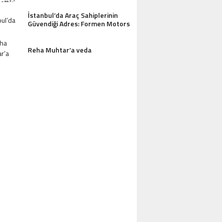
İstanbul’da Araç Sahiplerinin
Güvendiği Adres: Formen Motors
Reha Muhtar’a veda
AZDAĞLARI’NIN GÖZDESI ANTIK MANAST
OTEL MISAFIRLERINDEN TAM NOT ALI