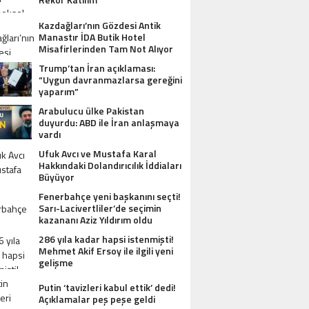
Kazdağları’nın Gözdesi Antik
Manastır İDA Butik Hotel
Misafirlerinden Tam Not Alıyor
Trump’tan İran açıklaması:
“Uygun davranmazlarsa gereğini
yaparım”
Arabulucu ülke Pakistan
duyurdu: ABD ile İran anlaşmaya
vardı
Ufuk Avcı ve Mustafa Karal
Hakkındaki Dolandırıcılık İddiaları
Büyüyor
Fenerbahçe yeni başkanını seçti!
Sarı-Lacivertliler’de seçimin
kazananı Aziz Yıldırım oldu
286 yıla kadar hapsi istenmişti!
Mehmet Akif Ersoy ile ilgili yeni
gelişme
Putin ‘tavizleri kabul ettik’ dedi!
Açıklamalar peş peşe geldi