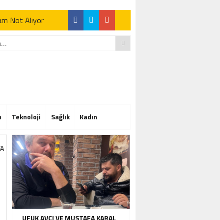
Tam Not Alıyor
Tam Not Alıyor
m
Teknoloji
Sağlık
Kadın
Tam Not Alıyor
UFUK AVCI VE MUSTAFA KARAL