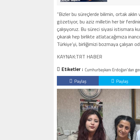
“Bizler bu süreçlerde bilimin, ortak aklı
gözetiyor, bu aziz milletin her bir ferdi
çalışıyoruz. Bu süreci siyasi istismara ku
çıkarak hep birlikte atlatacağımıza inan
Türkiye’yi, birliğimizi bozmaya çalışan
KAYNAK:TRT HABER
Etiketler :
Cumhurbaşkanı Erdoğan'dan ge
Paylaş
Paylaş