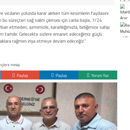
n ve vicdanın yolunda karar alırken tüm kesimlerin faydasını
nin bu süreçten sağ salim çıkması için canla başla, 7/24
rban etmeden, azmimizle, kararlılığımızla, birliğimize sahip
cım tamdır. Gelecekte sizlere emanet edeceğimiz güçlü
 odaklara rağmen inşa etmeye devam edeceğiz.”
nçlere mesaj
Paylaş
Paylaş
Yorum Yaz
K
H