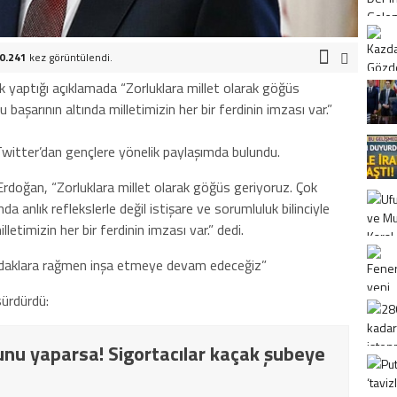
0.241
kez görüntülendi.
 yaptığı açıklamada “Zorluklara millet olarak göğüs
başarının altında milletimizin her bir ferdinin imzası var.”
itter’dan gençlere yönelik paylaşımda bulundu.
 Erdoğan, “Zorluklara millet olarak göğüs geriyoruz. Çok
da anlık reflekslerle değil istişare ve sorumluluk bilinciyle
lletimizin her bir ferdinin imzası var.” dedi.
n odaklara rağmen inşa etmeye devam edeceğiz”
sürdürdü:
nu yaparsa! Sigortacılar kaçak şubeye