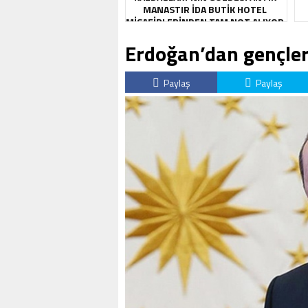
MANASTIR İDA BUTIK HOTEL
MISAFIRLERINDEN TAM NOT ALIYOR
Erdoğan’dan gençle
Paylaş
Paylaş