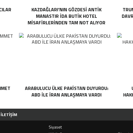
CILAR
KAZDAĞLARI’NIN GÖZDESI ANTIK
TRUM
MANASTIR İDA BUTIK HOTEL
DAVR
MISAFIRLERINDEN TAM NOT ALIYOR
MMET
ARABULUCU ÜLKE PAKISTAN DUYURDU:
ABD ILE İRAN ANLAŞMAYA VARDI
HAKK
İLETIŞIM
Siyaset