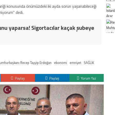
dariği konusunda önümüzdeki iki ayda sorun yaşanabileceği
miyorum” dedi.
nu yaparsa! Sigortacılar kaçak şubeye
umhurbaşkanı Recep Tayyip Erdoğan
ekonomi
emniyet
SAĞLIK
Paylaş
Paylaş
Yorum Yaz
K
H