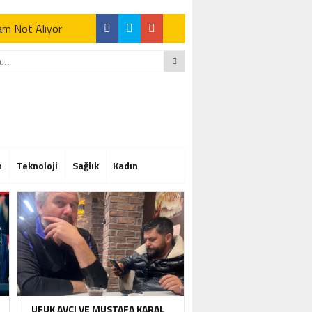
Tam Not Alıyor
Tam Not Alıyor
m
Teknoloji
Sağlık
Kadın
Tam Not Alıyor
UFUK AVCI VE MUSTAFA KARAL