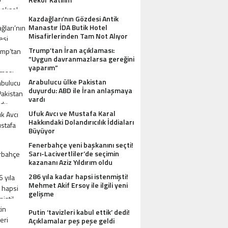
Kazdağları’nın Gözdesi Antik
Manastır İDA Butik Hotel
Misafirlerinden Tam Not Alıyor
Trump’tan İran açıklaması:
“Uygun davranmazlarsa gereğini
yaparım”
Arabulucu ülke Pakistan
duyurdu: ABD ile İran anlaşmaya
vardı
Ufuk Avcı ve Mustafa Karal
Hakkındaki Dolandırıcılık İddiaları
Büyüyor
Fenerbahçe yeni başkanını seçti!
Sarı-Lacivertliler’de seçimin
kazananı Aziz Yıldırım oldu
286 yıla kadar hapsi istenmişti!
Mehmet Akif Ersoy ile ilgili yeni
gelişme
Putin ‘tavizleri kabul ettik’ dedi!
Açıklamalar peş peşe geldi