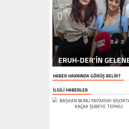
ERUH-DER’IN GELENE
HABER HAKKINDA GÖRÜŞ BELİRT
İLGİLİ HABERLER