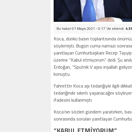
Bu haber 01 Mayıs 2021 - 0:17 'de eklendi.
4.3
Koca, dünkü basın toplantısında önümüzd
söylemişti. Bugün cuma namazı sonrasınd
yanıtlayan Cumhurbaşkanı Recep Tayyip 
üzerine “Kabul etmiyorum” dedi. Şu anda
Erdoğan, “Sputnik V aşısı inşallah geliyo
konuştu.
Fahrettin Koca aşı tedariğiyle ilgili dik
tedariğinde sıkıntı yaşanacağını söyley
ifadesini kullanmıştı
Koca’nın sözleri gündem yaratırken, bas
sonrasında soruları yanıtlayan Cumhurba
“KABUL ETMİYORUM”