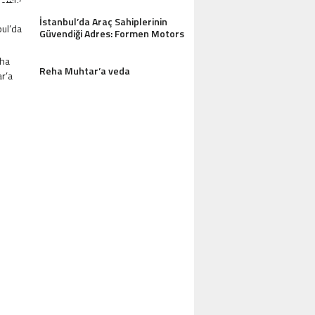
İstanbul’da Araç Sahiplerinin
Güvendiği Adres: Formen Motors
Reha Muhtar’a veda
AZDAĞLARI’NIN GÖZDESI ANTIK MANAST
OTEL MISAFIRLERINDEN TAM NOT ALI