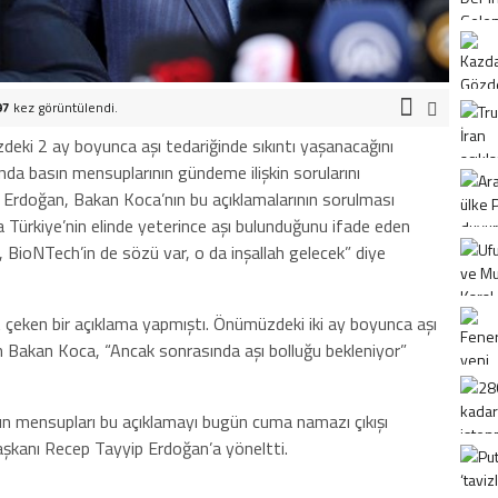
97
kez görüntülendi.
eki 2 ay boyunca aşı tedariğinde sıkıntı yaşanacağını
a basın mensuplarının gündeme ilişkin sorularını
Erdoğan, Bakan Koca’nın bu açıklamalarının sorulması
 Türkiye’nin elinde yeterince aşı bulunduğunu ifade eden
r, BioNTech’in de sözü var, o da inşallah gelecek” diye
kat çeken bir açıklama yapmıştı. Önümüzdeki iki ay boyunca aşı
en Bakan Koca, “Ancak sonrasında aşı bolluğu bekleniyor”
ın mensupları bu açıklamayı bugün cuma namazı çıkışı
şkanı Recep Tayyip Erdoğan’a yöneltti.