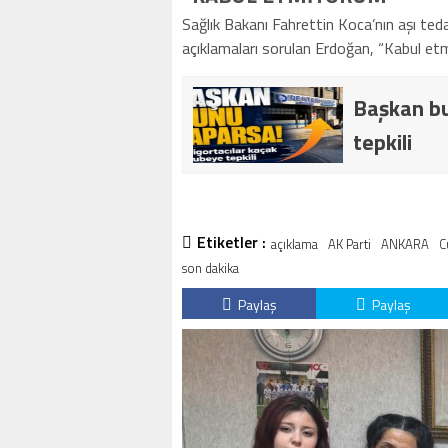
Sağlık Bakanı Fahrettin Koca’nın aşı te
açıklamaları sorulan Erdoğan, “Kabul et
Başkan bu
tepkili
Etiketler :
açıklama
AK Parti
ANKARA
C
son dakika
Paylaş
Paylaş