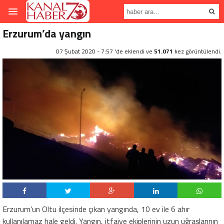
Erzurum’da yangın
07 Şubat 2020 - 7:57 'de eklendi ve
51.071
kez görüntülendi.
Erzurum’un Oltu ilçesinde çıkan yangında, 10 ev ile 6 ahır
kullanılamaz hale geldi. Yangın, itfaiye ekiplerinin uzun uğraşlarının