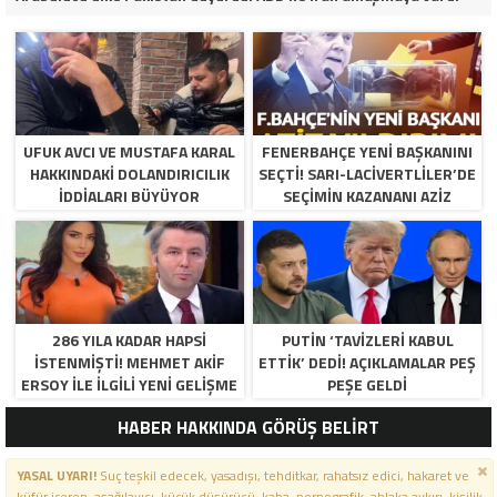
UFUK AVCI VE MUSTAFA KARAL
FENERBAHÇE YENI BAŞKANINI
HAKKINDAKI DOLANDIRICILIK
SEÇTI! SARI-LACIVERTLILER’DE
İDDIALARI BÜYÜYOR
SEÇIMIN KAZANANI AZIZ
YILDIRIM OLDU
286 YILA KADAR HAPSI
PUTIN ‘TAVIZLERI KABUL
ISTENMIŞTI! MEHMET AKIF
ETTIK’ DEDI! AÇIKLAMALAR PEŞ
ERSOY ILE ILGILI YENI GELIŞME
PEŞE GELDI
HABER HAKKINDA GÖRÜŞ BELİRT
YASAL UYARI!
Suç teşkil edecek, yasadışı, tehditkar, rahatsız edici, hakaret ve
küfür içeren, aşağılayıcı, küçük düşürücü, kaba, pornografik, ahlaka aykırı, kişilik