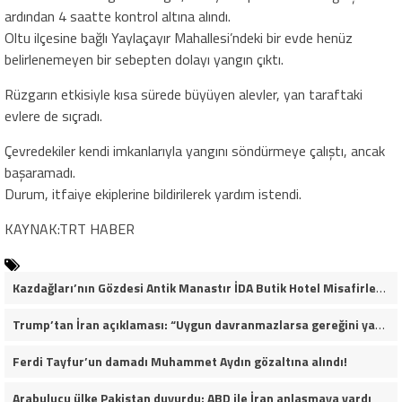
ardından 4 saatte kontrol altına alındı.
Oltu ilçesine bağlı Yaylaçayır Mahallesi’ndeki bir evde henüz
belirlenemeyen bir sebepten dolayı yangın çıktı.
Rüzgarın etkisiyle kısa sürede büyüyen alevler, yan taraftaki
evlere de sıçradı.
Çevredekiler kendi imkanlarıyla yangını söndürmeye çalıştı, ancak
başaramadı.
Durum, itfaiye ekiplerine bildirilerek yardım istendi.
KAYNAK:TRT HABER
Kazdağları’nın Gözdesi Antik Manastır İDA Butik Hotel Misafirlerinden Tam Not Alıyor
Trump’tan İran açıklaması: “Uygun davranmazlarsa gereğini yaparım”
Ferdi Tayfur’un damadı Muhammet Aydın gözaltına alındı!
Arabulucu ülke Pakistan duyurdu: ABD ile İran anlaşmaya vardı