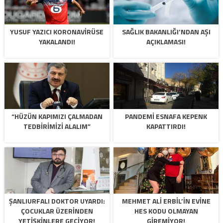
YUSUF YAZICI KORONAVIRÜSE
SAĞLIK BAKANLIĞI’NDAN AŞI
YAKALANDI!
AÇIKLAMASI!
“HÜZÜN KAPIMIZI ÇALMADAN
PANDEMI ESNAFA KEPENK
TEDBIRIMIZI ALALIM”
KAPATTIRDI!
ŞANLIURFALI DOKTOR UYARDI:
MEHMET ALI ERBIL’IN EVINE
ÇOCUKLAR ÜZERINDEN
HES KODU OLMAYAN
YETIŞKINLERE GEÇIYOR!
GIREMIYOR!