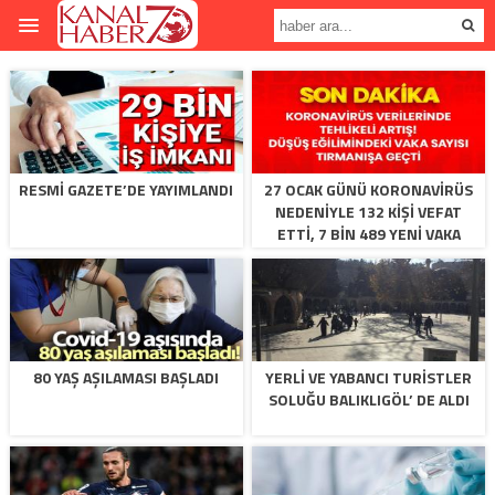
RESMI GAZETE’DE YAYIMLANDI
27 OCAK GÜNÜ KORONAVIRÜS
NEDENIYLE 132 KIŞI VEFAT
ETTI, 7 BIN 489 YENI VAKA
TESPIT EDILDI
80 YAŞ AŞILAMASI BAŞLADI
YERLI VE YABANCI TURISTLER
SOLUĞU BALIKLIGÖL’ DE ALDI