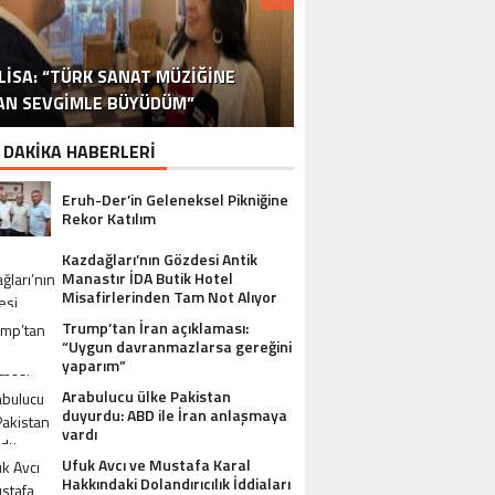
DR. ALI YÜKSELOĞLU, TÜRKIYE’NIN
MUSTAFA USLU HAKKINDAKI
LISA: “TÜRK SANAT MÜZIĞINE
STA YÖNETMEN MURAT UYGUR’DAN
NLÜ YAPIMCI MUSTAFA USLU VE EŞI
“YAPIMCI MUSTAFA USLU HAKKINDA
İSPANYA SAĞLIK TURIZMINDE 2026
İSTANBUL’DAN BINGÖL’E 3 MILYON
2026 SAĞLIK TURIZMI VIZYONUNU
SORUŞTURMADA SESSIZLIK TEPKI
TURIZM SEKTÖRÜNÜN DENEYIMLI
OYUNCU SINAN ÇALIŞKANOĞLU
AN SEVGIMLE BÜYÜDÜM”
HAKKINDA UYUŞTURUCU ŞIKÂYETI
ULUSLARARASI AKSIYON FILMI
HEDEFLERINI BÜYÜTÜYOR
TL’LIK GÖNÜL KÖPRÜSÜ
KARAKOLLUK OLDU
İSMI: FATIH ERSÜ
SUÇ DUYURUSU”
AÇIKLADI
ÇEKIYOR
 DAKİKA HABERLERİ
Eruh-Der’in Geleneksel Pikniğine
Rekor Katılım
Kazdağları’nın Gözdesi Antik
Manastır İDA Butik Hotel
Misafirlerinden Tam Not Alıyor
Trump’tan İran açıklaması:
“Uygun davranmazlarsa gereğini
yaparım”
Arabulucu ülke Pakistan
duyurdu: ABD ile İran anlaşmaya
vardı
Ufuk Avcı ve Mustafa Karal
Hakkındaki Dolandırıcılık İddiaları