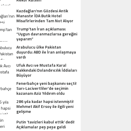
Kazdağları’nın Gözdesi Antik
Manastır İDA Butik Hotel
Misafirlerinden Tam Not Alıyor
Trump’tan İran açıklaması:
“Uygun davranmazlarsa gereğini
yaparım”
Arabulucu ülke Pakistan
duyurdu: ABD ile İran anlaşmaya
vardı
Ufuk Avcı ve Mustafa Karal
Hakkındaki Dolandırıcılık İddiaları
Büyüyor
Fenerbahçe yeni başkanını seçti!
Sarı-Lacivertliler’de seçimin
kazananı Aziz Yıldırım oldu
286 yıla kadar hapsi istenmişti!
Mehmet Akif Ersoy ile ilgili yeni
gelişme
Putin ‘tavizleri kabul ettik’ dedi!
Açıklamalar peş peşe geldi