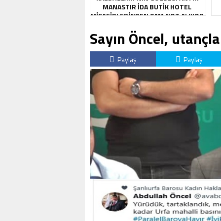
MANASTIR İDA BUTIK HOTEL
MISAFIRLERINDEN TAM NOT ALIYOR
Sayın Öncel, utançla
Paylaş
Paylaş