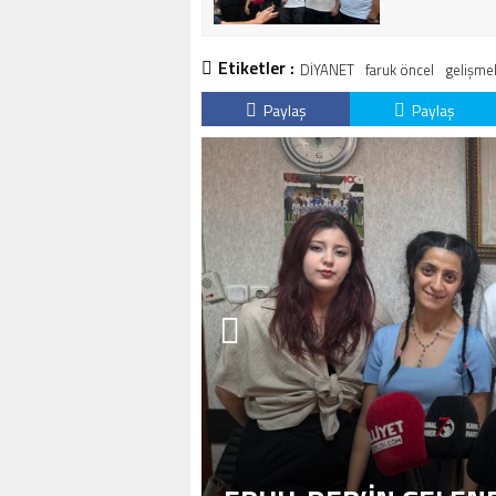
Etiketler :
DİYANET
faruk öncel
gelişme
Paylaş
Paylaş