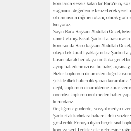
konularda sessiz kalan bir Baro’nun, s
soğanının değerlerine benzeterek yerel 
olmamasına rağmen utanç olarak görme 
kınıyoruz.
Sayın Baro Başkanı Abdullah Öncel, kişis
davet etmiş. Fakat Şanlıurfa basını asla 
konusunda Baro başkanı Abdullah Öncel, 
olaya tek taraflı yaklaşımı biz Şanlıurfa 
basını olarak her olaya mutlaka genel bir 
ayırıp haberlerimizi ise bu bakış açısına 
Bizler toplumun dinamikleri doğrultusunda
şekilde ilkeli habercilik yapan kurumlarız
değil, toplumun dinamiklerine zarar verm
önemlisi toplumu incitmeden haber yapa
kurumlarız.
Geçtiğimiz günlerde, sosyal medya üzeri
Şanlıurfalı kadınlara hakaret dolu sözler 
gösterdik. Konuya ilişkin birçok sivil top
konuya sert tepkiler dile gelmesine rağm