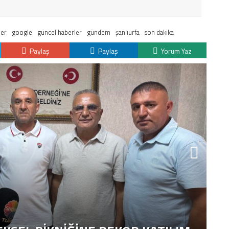
ler
google
güncel haberler
gündem
şanlıurfa
son dakika
Paylaş
Paylaş
Yorum Yaz
K
H