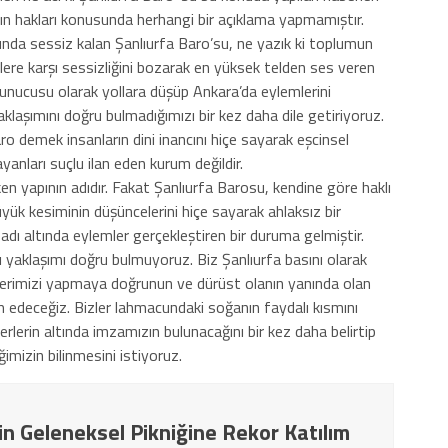
ın hakları konusunda herhangi bir açıklama yapmamıştır.
da sessiz kalan Şanlıurfa Baro’su, ne yazık ki toplumun
etlere karşı sessizliğini bozarak en yüksek telden ses veren
vunucusu olarak yollara düşüp Ankara’da eylemlerini
laşımını doğru bulmadığımızı bir kez daha dile getiriyoruz.
demek insanların dini inancını hiçe sayarak eşcinsel
yanları suçlu ilan eden kurum değildir.
ken yapının adıdır. Fakat Şanlıurfa Barosu, kendine göre haklı
k kesiminin düşüncelerini hiçe sayarak ahlaksız bir
adı altında eylemler gerçekleştiren bir duruma gelmiştir.
flı yaklaşımı doğru bulmuyoruz. Biz Şanlıurfa basını olarak
erlerimizi yapmaya doğrunun ve dürüst olanın yanında olan
 edeceğiz. Bizler lahmacundaki soğanın faydalı kısmını
rlerin altında imzamızın bulunacağını bir kez daha belirtip
mizin bilinmesini istiyoruz.
in Geleneksel Pikniğine Rekor Katılım