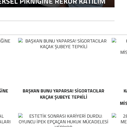
KSEL PIKNIĞINE REKOR KATILIM
ĞINE
BAŞKAN BUNU YAPARSA! SIGORTACILAR
K
KAÇAK ŞUBEYE TEPKILI
MI