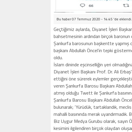
Bu haber 07 Temmuz 2020 - 14:45 'de eklendi
Geçtiğimiz aylarda, Diyanet İşleri Başk
bahsetmesinin ardından birçok baronun or
Şanlıurfa barosunun başkentte yapmış o
başkanı Abdullah Öncel’in tepki gösterm
oldu.
İslam dininde eşcinselliğin yeri olmadığı
Diyanet İşleri Başkanı Prof. Dr. Ali Erbaş
ettiğini öne sürerek eylemler gerçekleşt
veren Şanlıurfa Barosu Başkanı Abdullah 
atmış olduğu Twett ile Şanlıurfa basının
Şanlıurfa Barosu Başkanı Abdullah Öncel
bulunarak; ‘Yürüdük, tartaklandık, mecli
mahalli basınında merak uyandırmadık. Bu
Biz Uygur Medya Gurubu olarak, sayın Ö
kesimini ilgilendiren birçok olaydan oluşan