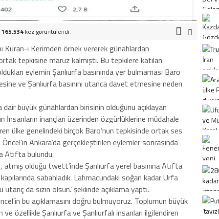
.
165.534
kez görüntülendi.
anı Kuran-ı Kerimden örnek vererek günahlardan
tak tepkisine maruz kalmıştı. Bu tepkilere katılan
ldukları eylemin Şanlıurfa basınında yer bulmaması Baro
esine ve Şanlıurfa basınını utanca davet etmesine neden
na dair büyük günahlardan birisinin olduğunu açıklayan
’ın İnsanların inançları üzerinden özgürlüklerine müdahale
iren ülke genelindeki birçok Baro’nun tepkisinde ortak ses
Öncel’in Ankara’da gerçekleştirilen eylemler sonrasında
a Atıfta bulundu.
, atmış olduğu twett’inde Şanlıurfa yerel basınına Atıfta
s kapılarında sabahladık. Lahmacundaki soğan kadar Urfa
 utanç da sizin olsun.’ şeklinde açıklama yaptı.
ncel’in bu açıklamasını doğru bulmuyoruz. Toplumun büyük
 ve özellikle Şanlıurfa ve Şanlıurfalı insanları ilgilendiren