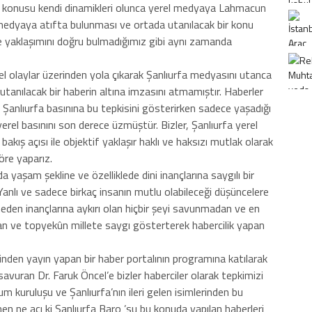
öz konusu kendi dinamikleri olunca yerel medyaya Lahmacun
medyaya atıfta bulunması ve ortada utanılacak bir konu
yaklaşımını doğru bulmadığımız gibi aynı zamanda
el olaylar üzerinden yola çıkarak Şanlıurfa medyasını utanca
utanılacak bir haberin altına imzasını atmamıştır. Haberler
Şanlıurfa basınına bu tepkisini gösterirken sadece yaşadığı
yerel basınını son derece üzmüştür. Bizler, Şanlıurfa yerel
bakış açısı ile objektif yaklaşır haklı ve haksızı mutlak olarak
göre yaparız.
 yaşam şekline ve özelliklede dini inançlarına saygılı bir
. Yanlı ve sadece birkaç insanın mutlu olabileceği düşüncelere
eden inançlarına aykırı olan hiçbir şeyi savunmadan ve en
n ve topyekûn millete saygı gösterterek habercilik yapan
nden yayın yapan bir haber portalının programına katılarak
savuran Dr. Faruk Öncel’e bizler haberciler olarak tepkimizi
lum kuruluşu ve Şanlıurfa’nın ileri gelen isimlerinden bu
en ne acı ki Şanlıurfa Baro ’su bu konuda yapılan haberleri