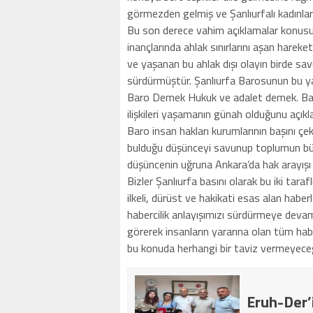
görmezden gelmiş ve Şanlıurfalı kadınlar
Bu son derece vahim açıklamalar konusun
inançlarında ahlak sınırlarını aşan harek
ve yaşanan bu ahlak dışı olayın birde sa
sürdürmüştür. Şanlıurfa Barosunun bu yak
Baro Demek Hukuk ve adalet demek. Baro 
ilişkileri yaşamanın günah olduğunu açıkla
Baro insan hakları kurumlarının başını çe
bulduğu düşünceyi savunup toplumun büyü
düşüncenin uğruna Ankara’da hak arayışı 
Bizler Şanlıurfa basını olarak bu iki tara
ilkeli, dürüst ve hakikati esas alan hab
habercilik anlayışımızı sürdürmeye devam
görerek insanların yararına olan tüm habe
bu konuda herhangi bir taviz vermeyeceği
Eruh-Der’