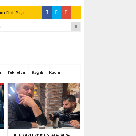
Tam Not Alıyor
Tam Not Alıyor
m
Teknoloji
Sağlık
Kadın
Tam Not Alıyor
UFUK AVCI VE MUSTAFA KARAL