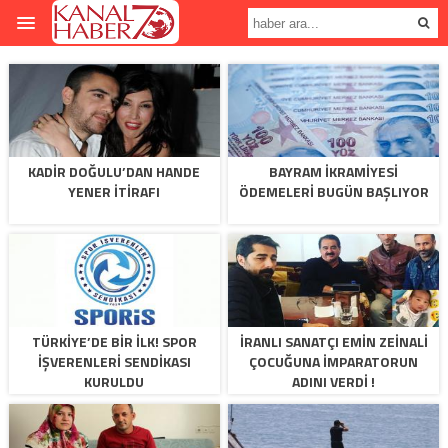
KADIR DOĞULU’DAN HANDE
BAYRAM IKRAMIYESI
YENER İTIRAFI
ÖDEMELERI BUGÜN BAŞLIYOR
TÜRKIYE’DE BIR İLK! SPOR
İRANLI SANATÇI EMIN ZEINALI
İŞVERENLERI SENDIKASI
ÇOCUĞUNA İMPARATORUN
KURULDU
ADINI VERDI !