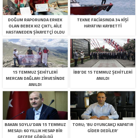
DOĞUM RAPORUNDA ERKEK
TEKNE FACIASINDA 34 KIŞI
OLAN BEBEK KIZ ÇIKTI, AILE
HAYATINI KAYBETTI
HASTANEDEN ŞIKAYETÇI OLDU
15 TEMMUZ ŞEHITLERI
İBB’DE 15 TEMMUZ ŞEHITLERI
MERCAN DAĞLARI ZIRVESINDE
ANILDI
ANILDI
BAKAN SOYLU’DAN 15 TEMMUZ
TORU; ‘BU OYUNCAKÇI KAPATIR
MESAJI: 60 YILLIK HESAP BIR
GIDER DEDILER’
GECEDE GÖRÜLDÜ