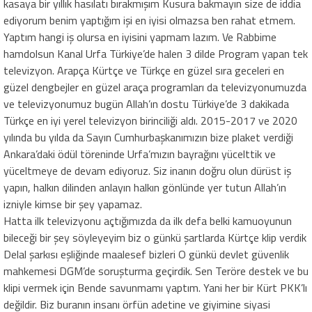
kasaya bir yıllık hasılatı bırakmışım Kusura bakmayın size de iddia
ediyorum benim yaptığım işi en iyisi olmazsa ben rahat etmem.
Yaptım hangi iş olursa en iyisini yapmam lazım. Ve Rabbime
hamdolsun Kanal Urfa Türkiye’de halen 3 dilde Program yapan tek
televizyon. Arapça Kürtçe ve Türkçe en güzel sıra geceleri en
güzel dengbejler en güzel araça programları da televizyonumuzda
ve televizyonumuz bugün Allah’ın dostu Türkiye’de 3 dakikada
Türkçe en iyi yerel televizyon birinciliği aldı. 2015-2017 ve 2020
yılında bu yılda da Sayın Cumhurbaşkanımızın bize plaket verdiği
Ankara’daki ödül töreninde Urfa’mızın bayrağını yücelttik ve
yüceltmeye de devam ediyoruz. Siz inanın doğru olun dürüst iş
yapın, halkın dilinden anlayın halkın gönlünde yer tutun Allah’ın
izniyle kimse bir şey yapamaz.
Hatta ilk televizyonu açtığımızda da ilk defa belki kamuoyunun
bileceği bir şey söyleyeyim biz o günkü şartlarda Kürtçe klip verdik
Delal şarkısı eşliğinde maalesef bizleri O günkü devlet güvenlik
mahkemesi DGM’de soruşturma geçirdik. Sen Teröre destek ve bu
klipi vermek için Bende savunmamı yaptım. Yani her bir Kürt PKK’lı
değildir. Biz buranın insanı örfün adetine ve giyimine siyasi