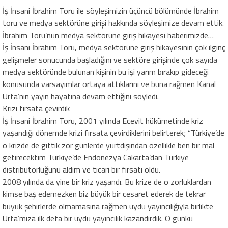
İş İnsani İbrahim Toru ile söyleşimizin üçüncü bölümünde İbrahim
toru ve medya sektörüne girişi hakkında söyleşimize devam ettik.
İbrahim Toru’nun medya sektörüne giriş hikayesi haberimizde…
İş İnsani İbrahim Toru, medya sektörüne giriş hikayesinin çok ilginç
gelişmeler sonucunda başladığını ve sektöre girişinde çok sayıda
medya sektöründe bulunan kişinin bu işi yarım bırakıp gideceği
konusunda varsayımlar ortaya attıklarını ve buna rağmen Kanal
Urfa’nın yayın hayatına devam ettiğini söyledi.
Krizi fırsata çevirdik
İş İnsani İbrahim Toru, 2001 yılında Ecevit hükümetinde kriz
yaşandığı dönemde krizi fırsata çevirdiklerini belirterek; “Türkiye’de
o krizde de gittik zor günlerde yurtdışından özellikle ben bir mal
getirecektim Türkiye’de Endonezya Cakarta’dan Türkiye
distribütörlüğünü aldım ve ticari bir fırsatı oldu.
2008 yılında da yine bir kriz yaşandı. Bu krize de o zorluklardan
kimse baş edemezken biz büyük bir cesaret ederek de tekrar
büyük şehirlerde olmamasına rağmen uydu yayıncılığıyla birlikte
Urfa’mıza ilk defa bir uydu yayıncılık kazandırdık. O günkü