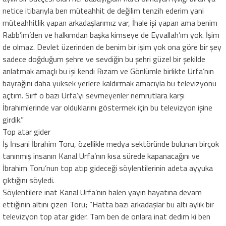
netice itibarıyla ben müteahhit de değilim tenzih ederim yani
müteahhitlik yapan arkadaşlarımız var, İhale işi yapan ama benim
Rabb’im’den ve halkımdan başka kimseye de Eyvallah’ım yok. İşim
de olmaz. Devlet üzerinden de benim bir işim yok ona göre bir şey
sadece doğduğum şehre ve sevdiğin bu şehri güzel bir şekilde
anlatmak amaçlı bu işi kendi Rızam ve Gönlümle birlikte Urfa’nın
bayrağını daha yüksek yerlere kaldırmak amacıyla bu televizyonu
açtım. Sırf o bazı Urfa’yı sevmeyenler nemrutlara karşı
İbrahimlerinde var olduklarını göstermek için bu televizyon işine
girdik.”
Top atar gider
İş İnsani İbrahim Toru, özellikle medya sektöründe bulunan birçok
tanınmış insanın Kanal Urfa’nın kısa sürede kapanacağını ve
İbrahim Toru’nun top atıp gideceği söylentilerinin adeta ayyuka
çıktığını söyledi.
Söylentilere inat Kanal Urfa’nın halen yayın hayatına devam
ettiğinin altını çizen Toru; “Hatta bazı arkadaşlar bu altı aylık bir
televizyon top atar gider. Tam ben de onlara inat dedim ki ben