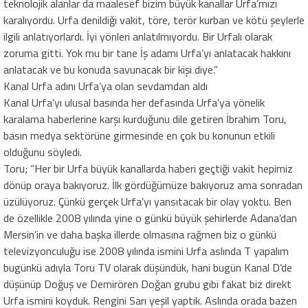
teknolojik alanlar da maalesef bizim büyük kanallar Urfa’mızı
karalıyordu. Urfa denildiği vakit, töre, terör kurban ve kötü şeylerle
ilgili anlatıyorlardı. İyi yönleri anlatılmıyordu. Bir Urfalı olarak
zoruma gitti. Yok mu bir tane İş adamı Urfa’yı anlatacak hakkını
anlatacak ve bu konuda savunacak bir kişi diye.”
Kanal Urfa adını Urfa’ya olan sevdamdan aldı
Kanal Urfa’yı ulusal basında her defasında Urfa’ya yönelik
karalama haberlerine karşı kurduğunu dile getiren İbrahim Toru,
basın medya sektörüne girmesinde en çok bu konunun etkili
olduğunu söyledi.
Toru; “Her bir Urfa büyük kanallarda haberi geçtiği vakit hepimiz
dönüp oraya bakıyoruz. İlk gördüğümüze bakıyoruz ama sonradan
üzülüyoruz. Çünkü gerçek Urfa’yı yansıtacak bir olay yoktu. Ben
de özellikle 2008 yılında yine o günkü büyük şehirlerde Adana’dan
Mersin’in ve daha başka illerde olmasına rağmen biz o günkü
televizyonculuğu ise 2008 yılında ismini Urfa aslında T yapalım
bugünkü adıyla Toru TV olarak düşündük, hani bugün Kanal D’de
düşünüp Doğuş ve Demirören Doğan grubu gibi fakat biz direkt
Urfa ismini koyduk. Rengini Sarı yeşil yaptık. Aslında orada bazen