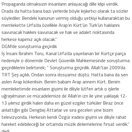
Propaganda olmaksızın insanların anlayacağı dille klipi verdik.
Orada da hatta bana bazı yerlerde böyle kışkırtıcı olarak ta sözler
söylediler. Bendeki kanunun vermiş olduğu yetkiyi kullanaraktan bu
memlekette Urfa’da özellikle Arap’ın Kürt’ün Türk’ün haklarını
savunacak hakkını savunacak ve hak ve adalet noktasında
herkese kapımız açık olacak.”
DGM’de soruşturma geçirdik
İş İnsani İbrahim Toru, Kanal Urfa’da yayınlanan bir Kürtçe parça
nedeniyle o dönemde Devlet Güvenlik Mahkemesinde soruşturma
geçirdiklerini belirterek; “ Soruşturma geçirdik. Allah’tan 2009’da
TRT Şeş açıldı. Ondan sonra dosyamız düştü. Hatta bana da sen
aslen Arap kökenlisin. Benim babam Arap annem Kürt. Benim
memleketimde insanların giyimi ile diliyle lütfen artık o işlerle
uğraşılmasın ve mücadelemize de Allah’ın izn ile yine yaklaşık 12-
13 yılımız girdik halen daha en güzel ezgiler türküler Biraz önce
anlattığın gibi Dengbej Attarlar ve sıra geceleri yine bizim
televizyonda. Herkesin kendi Özgür iradesi giyimi ve diliyle rahat
hareket edebileceği bir ortamda müzik dinlemelerine fırsat verdik.”
dedi.