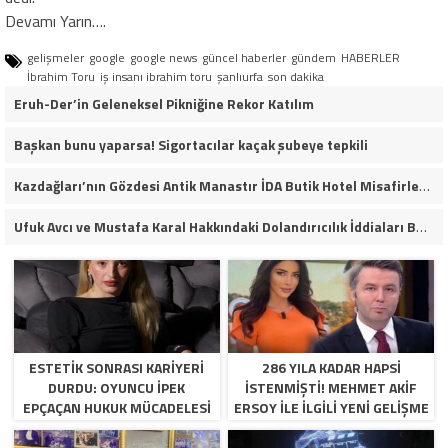
Devamı Yarın….
gelişmeler
google
google news
güncel haberler
gündem
HABERLER
İbrahim Toru
iş insanı ibrahim toru
şanlıurfa
son dakika
Eruh-Der’in Geleneksel Pikniğine Rekor Katılım
Başkan bunu yaparsa! Sigortacılar kaçak şubeye tepkili
Kazdağları’nın Gözdesi Antik Manastır İDA Butik Hotel Misafirlerinden Tam Not Alıyor
Ufuk Avcı ve Mustafa Karal Hakkındaki Dolandırıcılık İddiaları Büyüyor
ESTETIK SONRASI KARIYERI
286 YILA KADAR HAPSI
DURDU: OYUNCU İPEK
ISTENMIŞTI! MEHMET AKIF
EPÇAÇAN HUKUK MÜCADELESI
ERSOY ILE ILGILI YENI GELIŞME
VERIYOR