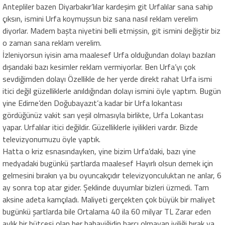
Antepliler bazen Diyarbakır’lılar kardeşim git Urfalılar sana sahip
çıksın, ismini Urfa koymuşsun biz sana nasıl reklam verelim
diyorlar. Madem başta niyetini belli etmişsin, git ismini değiştir biz
o zaman sana reklam verelim.
İzleniyorsun iyisin ama maalesef Urfa olduğundan dolayı bazıları
dışarıdaki bazı kesimler reklam vermiyorlar. Ben Urfa’yı çok
sevdiğimden dolayı Özellikle de her yerde direkt rahat Urfa ismi
itici değil güzelliklerle anıldığından dolayı ismini öyle yaptım. Bugün
yine Edirne’den Doğubayazıt’a kadar bir Urfa lokantası
gördüğünüz vakit sarı yeşil olmasıyla birlikte, Urfa Lokantası
yapar. Urfalılar itici değildir. Güzelliklerle iyilikleri vardır. Bizde
televizyonumuzu öyle yaptık.
Hatta o kriz esnasındayken, yine bizim Urfa’daki, bazı yine
medyadaki bugünkü şartlarda maalesef Hayırlı olsun demek için
gelmesini bırakın ya bu oyuncakçıdır televizyonculuktan ne anlar, 6
ay sonra top atar gider. Şeklinde duyumlar bizleri üzmedi. Tam
aksine adeta kamçıladı. Maliyeti gerçekten çok büyük bir maliyet
bugünkü şartlarda bile Ortalama 40 ila 60 milyar TL Zarar eden
aylık bir bütçesi olan her babayiğidin harcı olmayan iyiliği bırak ya