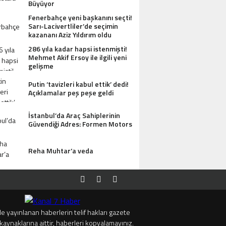
Büyüyor
Fenerbahçe yeni başkanını seçti!
Sarı-Lacivertliler’de seçimin
kazananı Aziz Yıldırım oldu
286 yıla kadar hapsi istenmişti!
Mehmet Akif Ersoy ile ilgili yeni
gelişme
Putin ‘tavizleri kabul ettik’ dedi!
Açıklamalar peş peşe geldi
İstanbul’da Araç Sahiplerinin
Güvendiği Adres: Formen Motors
Reha Muhtar’a veda
e yayınlanan haberlerin telif hakları gazete
kaynaklarına aittir, haberleri kopyalamayınız.
I ANTIK MANASTIR İDA BUTIK HOTEL MISAFIRLERINDEN TAM NOT ALIYOR
TRUMP’TAN 