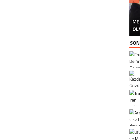
ME
U
Ü
OL
SON