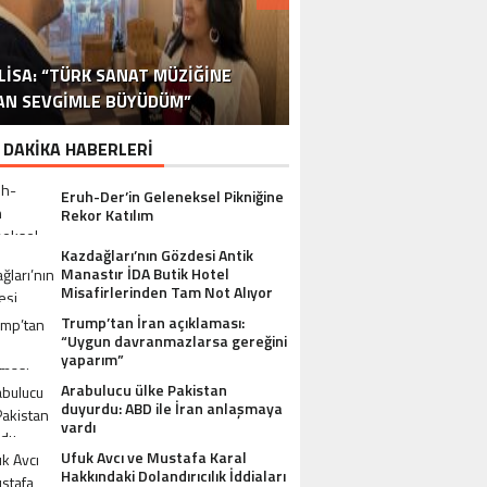
DR. ALI YÜKSELOĞLU, TÜRKIYE’NIN
MUSTAFA USLU HAKKINDAKI
LISA: “TÜRK SANAT MÜZIĞINE
STA YÖNETMEN MURAT UYGUR’DAN
NLÜ YAPIMCI MUSTAFA USLU VE EŞI
“YAPIMCI MUSTAFA USLU HAKKINDA
İSPANYA SAĞLIK TURIZMINDE 2026
İSTANBUL’DAN BINGÖL’E 3 MILYON
2026 SAĞLIK TURIZMI VIZYONUNU
SORUŞTURMADA SESSIZLIK TEPKI
TURIZM SEKTÖRÜNÜN DENEYIMLI
OYUNCU SINAN ÇALIŞKANOĞLU
AN SEVGIMLE BÜYÜDÜM”
HAKKINDA UYUŞTURUCU ŞIKÂYETI
ULUSLARARASI AKSIYON FILMI
HEDEFLERINI BÜYÜTÜYOR
TL’LIK GÖNÜL KÖPRÜSÜ
KARAKOLLUK OLDU
İSMI: FATIH ERSÜ
SUÇ DUYURUSU”
AÇIKLADI
ÇEKIYOR
 DAKİKA HABERLERİ
Eruh-Der’in Geleneksel Pikniğine
Rekor Katılım
Kazdağları’nın Gözdesi Antik
Manastır İDA Butik Hotel
Misafirlerinden Tam Not Alıyor
Trump’tan İran açıklaması:
“Uygun davranmazlarsa gereğini
yaparım”
Arabulucu ülke Pakistan
duyurdu: ABD ile İran anlaşmaya
vardı
Ufuk Avcı ve Mustafa Karal
Hakkındaki Dolandırıcılık İddiaları