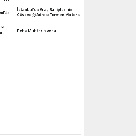
AZDAĞLARI’NIN GÖZDESI ANTIK MANAST
İstanbul’da Araç Sahiplerinin
OTEL MISAFIRLERINDEN TAM NOT ALI
Güvendiği Adres: Formen Motors
Reha Muhtar’a veda