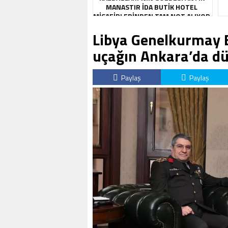
MANASTIR İDA BUTIK HOTEL
MISAFIRLERINDEN TAM NOT ALIYOR
Libya Genelkurmay B
uçağın Ankara’da dü
Paylaş
Paylaş