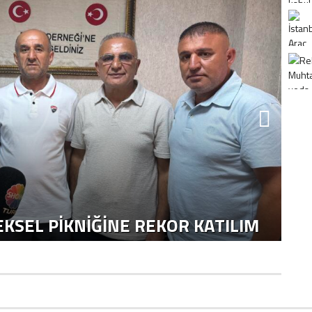
K
H
KSEL PIKNIĞINE REKOR KATILIM