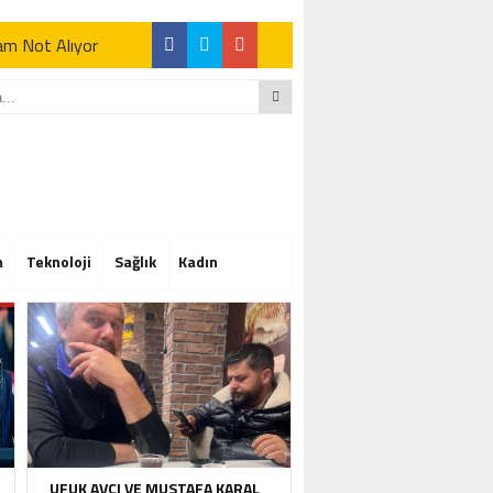
Tam Not Alıyor
Tam Not Alıyor
m
Teknoloji
Sağlık
Kadın
Tam Not Alıyor
UFUK AVCI VE MUSTAFA KARAL