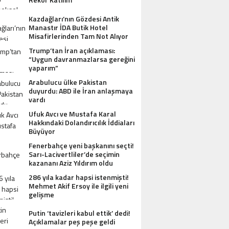
Kazdağları’nın Gözdesi Antik
Manastır İDA Butik Hotel
Misafirlerinden Tam Not Alıyor
Trump’tan İran açıklaması:
“Uygun davranmazlarsa gereğini
yaparım”
Arabulucu ülke Pakistan
duyurdu: ABD ile İran anlaşmaya
vardı
Ufuk Avcı ve Mustafa Karal
Hakkındaki Dolandırıcılık İddiaları
Büyüyor
Fenerbahçe yeni başkanını seçti!
Sarı-Lacivertliler’de seçimin
kazananı Aziz Yıldırım oldu
286 yıla kadar hapsi istenmişti!
Mehmet Akif Ersoy ile ilgili yeni
gelişme
Putin ‘tavizleri kabul ettik’ dedi!
Açıklamalar peş peşe geldi