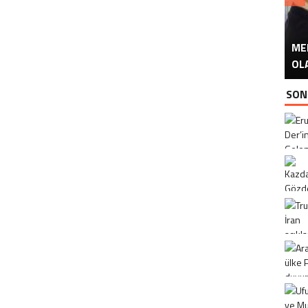
ME
U
Ü
OL
SON