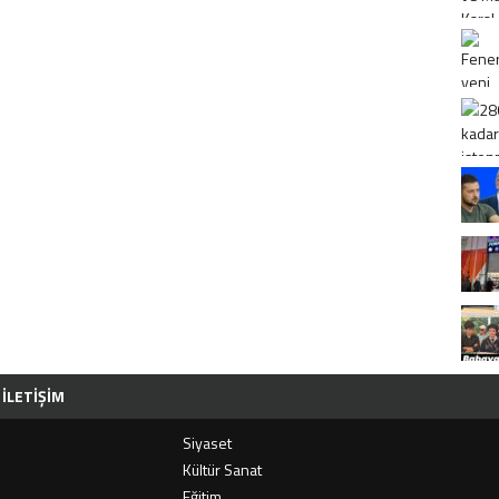
İLETIŞIM
Siyaset
i
Kültür Sanat
Eğitim