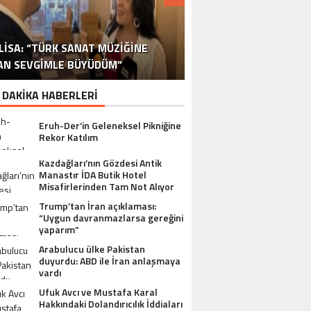
DR. ALI YÜKSELOĞLU, TÜRKIYE’NIN
MUSTAFA USLU HAKKINDAKI
LISA: “TÜRK SANAT MÜZIĞINE
STA YÖNETMEN MURAT UYGUR’DAN
NLÜ YAPIMCI MUSTAFA USLU VE EŞI
“YAPIMCI MUSTAFA USLU HAKKINDA
İSPANYA SAĞLIK TURIZMINDE 2026
İSTANBUL’DAN BINGÖL’E 3 MILYON
2026 SAĞLIK TURIZMI VIZYONUNU
SORUŞTURMADA SESSIZLIK TEPKI
TURIZM SEKTÖRÜNÜN DENEYIMLI
OYUNCU SINAN ÇALIŞKANOĞLU
AN SEVGIMLE BÜYÜDÜM”
HAKKINDA UYUŞTURUCU ŞIKÂYETI
ULUSLARARASI AKSIYON FILMI
HEDEFLERINI BÜYÜTÜYOR
TL’LIK GÖNÜL KÖPRÜSÜ
KARAKOLLUK OLDU
İSMI: FATIH ERSÜ
SUÇ DUYURUSU”
AÇIKLADI
ÇEKIYOR
 DAKİKA HABERLERİ
Eruh-Der’in Geleneksel Pikniğine
Rekor Katılım
Kazdağları’nın Gözdesi Antik
Manastır İDA Butik Hotel
Misafirlerinden Tam Not Alıyor
Trump’tan İran açıklaması:
“Uygun davranmazlarsa gereğini
yaparım”
Arabulucu ülke Pakistan
duyurdu: ABD ile İran anlaşmaya
vardı
Ufuk Avcı ve Mustafa Karal
Hakkındaki Dolandırıcılık İddiaları