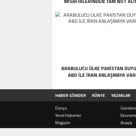
MISAFIRLERINDEN TAM NOT ALI
ARABULUCU ÜLKE PAKISTAN DUYU
ABD ILE İRAN ANLAŞMAYA VAR
HABER GÖNDER
KÜNYE
YAZARLAR
Dünya
Gündem
Yerel Haberler
Ekonom
Magazin
Asayiş
SON
DAKİKA
ERUH
Teknoloji
Sağlık