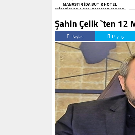
MANASTIR İDA BUTIK HOTEL
MISAFIRLERINDEN TAM NOT ALIYOR
Şahin Çelik `ten 12
Paylaş
Paylaş