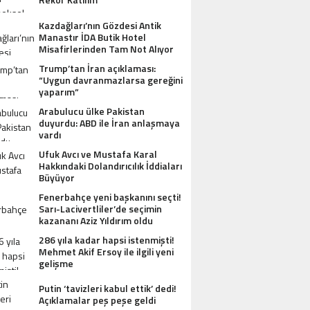
Kazdağları’nın Gözdesi Antik
Manastır İDA Butik Hotel
Misafirlerinden Tam Not Alıyor
Trump’tan İran açıklaması:
“Uygun davranmazlarsa gereğini
yaparım”
Arabulucu ülke Pakistan
duyurdu: ABD ile İran anlaşmaya
vardı
Ufuk Avcı ve Mustafa Karal
Hakkındaki Dolandırıcılık İddiaları
Büyüyor
Fenerbahçe yeni başkanını seçti!
Sarı-Lacivertliler’de seçimin
kazananı Aziz Yıldırım oldu
286 yıla kadar hapsi istenmişti!
Mehmet Akif Ersoy ile ilgili yeni
gelişme
Putin ‘tavizleri kabul ettik’ dedi!
Açıklamalar peş peşe geldi