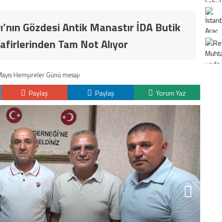
ı’nın Gözdesi Antik Manastır İDA Butik
afirlerinden Tam Not Alıyor
 Mayıs Hemşireler Günü mesajı
Paylaş
Paylaş
Yorum Yaz
K
H