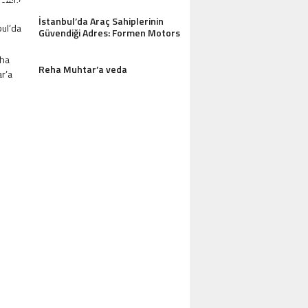
İstanbul’da Araç Sahiplerinin
Güvendiği Adres: Formen Motors
Reha Muhtar’a veda
AZDAĞLARI’NIN GÖZDESI ANTIK MANAST
OTEL MISAFIRLERINDEN TAM NOT ALI