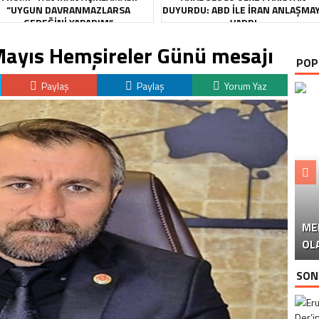
“UYGUN DAVRANMAZLARSA
DUYURDU: ABD ILE İRAN ANLAŞMA
GEREĞINI YAPARIM”
VARDI
 Mayıs Hemşireler Günü mesajı
POP
Paylaş
Paylaş
Yorum Yaz
ME
U
Ü
OL
SON