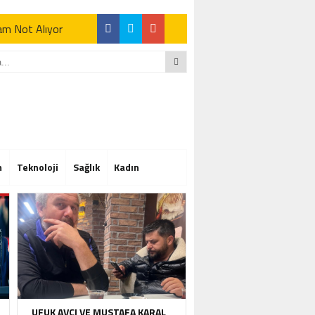
Tam Not Alıyor
Tam Not Alıyor
m
Teknoloji
Sağlık
Kadın
Tam Not Alıyor
UFUK AVCI VE MUSTAFA KARAL