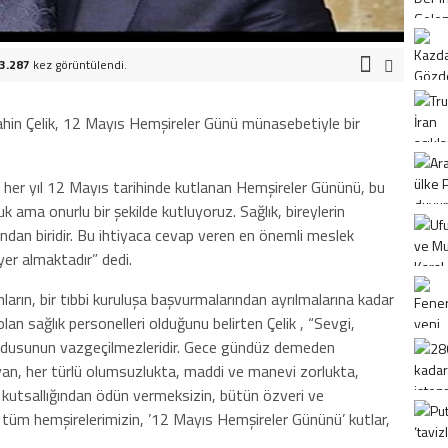
3.287
kez görüntülendi.
hin Çelik, 12 Mayıs Hemşireler Günü münasebetiyle bir
 her yıl 12 Mayıs tarihinde kutlanan Hemşireler Gününü, bu
 ama onurlu bir şekilde kutluyoruz. Sağlık, bireylerin
ndan biridir. Bu ihtiyaca cevap veren en önemli meslek
 yer almaktadır” dedi.
nların, bir tıbbi kuruluşa başvurmalarından ayrılmalarına kadar
lan sağlık personelleri olduğunu belirten Çelik , “Sevgi,
rdusunun vazgeçilmezleridir. Gece gündüz demeden
yan, her türlü olumsuzlukta, maddi ve manevi zorlukta,
 kutsallığından ödün vermeksizin, bütün özveri ve
 tüm hemşirelerimizin, ’12 Mayıs Hemşireler Gününü’ kutlar,