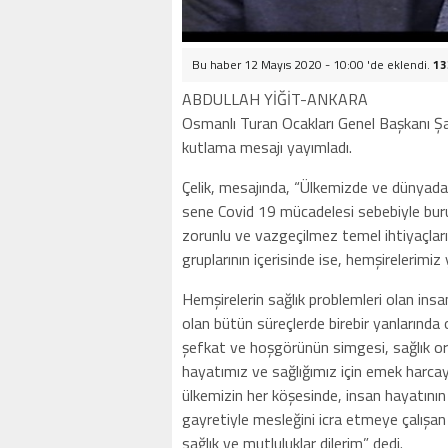
Bu haber 12 Mayıs 2020 - 10:00 'de eklendi.
13
ABDULLAH YİĞİT-ANKARA
Osmanlı Turan Ocakları Genel Başkanı Şa
kutlama mesajı yayımladı.
Çelik, mesajında, “Ülkemizde ve dünyada
sene Covid 19 mücadelesi sebebiyle buruk
zorunlu ve vazgeçilmez temel ihtiyaçları
gruplarının içerisinde ise, hemşirelerimiz
Hemşirelerin sağlık problemleri olan insa
olan bütün süreçlerde birebir yanlarında o
şefkat ve hoşgörünün simgesi, sağlık o
hayatımız ve sağlığımız için emek harca
ülkemizin her köşesinde, insan hayatının
gayretiyle mesleğini icra etmeye çalışan
sağlık ve mutluluklar dilerim” dedi.