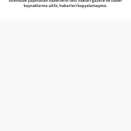
Sitemizde yayınlanan haberlerin telif hakları gazete ve haber
kaynaklarına aittir, haberleri kopyalamayınız.