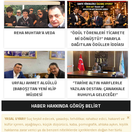
REHA MUHTAR’A VEDA
“ÖDÜL TÖRENLERİ TİCARETE
Mİ DÖNÜŞTÜ?” PARAYLA
DAĞITILAN ÖDÜLLER IDDIASI
GÜNDEMDE!
URFALI AHMET ALGÜLLÜ
“TARIHE ALTIN HARFLERLE
(BABOŞ)’TAN YENI KLIP
YAZILAN DESTAN: ÇANAKKALE
MÜJDESI
RUHUYLA GELECEĞE!”
HABER HAKKINDA GÖRÜŞ BELİRT
YASAL UYARI!
Suç teşkil edecek, yasadışı, tehditkar, rahatsız edici, hakaret ve
küfür içeren, aşağılayıcı, küçük düşürücü, kaba, pornografik, ahlaka aykırı, kişilik
haklarına zarar verici ya da benzeri niteliklerde içeriklerden doğan her türlü