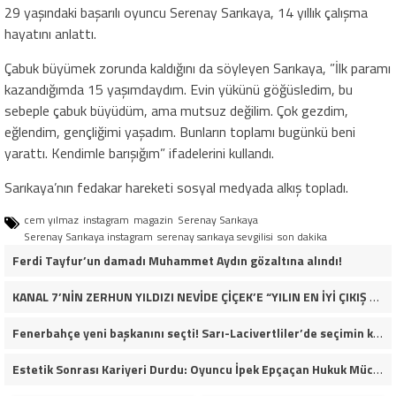
29 yaşındaki başarılı oyuncu Serenay Sarıkaya, 14 yıllık çalışma
hayatını anlattı.
Çabuk büyümek zorunda kaldığını da söyleyen Sarıkaya, ”İlk paramı
kazandığımda 15 yaşımdaydım. Evin yükünü göğüsledim, bu
sebeple çabuk büyüdüm, ama mutsuz değilim. Çok gezdim,
eğlendim, gençliğimi yaşadım. Bunların toplamı bugünkü beni
yarattı. Kendimle barışığım” ifadelerini kullandı.
Sarıkaya’nın fedakar hareketi sosyal medyada alkış topladı.
cem yılmaz
instagram
magazin
Serenay Sarıkaya
Serenay Sarıkaya instagram
serenay sarıkaya sevgilisi
son dakika
Ferdi Tayfur’un damadı Muhammet Aydın gözaltına alındı!
KANAL 7’NİN ZERHUN YILDIZI NEVİDE ÇİÇEK’E “YILIN EN İYİ ÇIKIŞ YAPAN KADIN OYUNCUSU” ÖDÜLÜ!
Fenerbahçe yeni başkanını seçti! Sarı-Lacivertliler’de seçimin kazananı Aziz Yıldırım oldu
Estetik Sonrası Kariyeri Durdu: Oyuncu İpek Epçaçan Hukuk Mücadelesi Veriyor