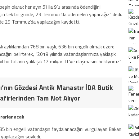
 peşin olarak her ayın 5’i ila 9’u arasında ödendiğini
için tek bir günde, 29 Temmuz’da ödemeleri yapacağız” dedi.
de 29 Temmuz’da yapılacağını kaydetti.
ı aylıklarından 768 bin yaşlı, 636 bin engelli olmak üzere
ağını belirterek, “2019 yılında vatandaşlarımıza yaklaşık
ıl bu tutarın yaklaşık 12 milyar TL’ye ulaşmasını bekliyoruz”
ı’nın Gözdesi Antik Manastır İDA Butik
afirlerinden Tam Not Alıyor
ararlanacak
5 bin engelli vatandaşın faydalanacağını vurgulayan Bakan
apılacağını söyledi.