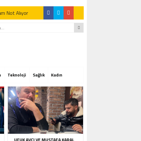
Tam Not Alıyor
Tam Not Alıyor
m
Teknoloji
Sağlık
Kadın
Tam Not Alıyor
UFUK AVCI VE MUSTAFA KARAL