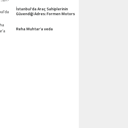
İstanbul’da Araç Sahiplerinin
Güvendiği Adres: Formen Motors
Reha Muhtar’a veda
AZDAĞLARI’NIN GÖZDESI ANTIK MANAST
OTEL MISAFIRLERINDEN TAM NOT ALI