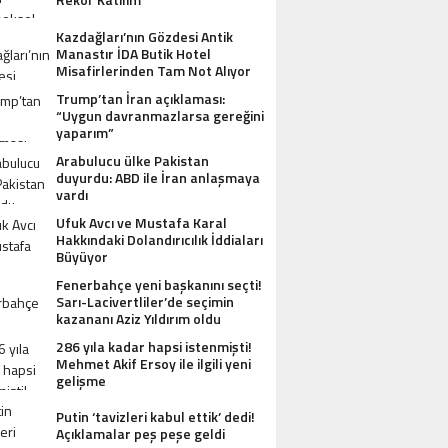
Kazdağları’nın Gözdesi Antik
Manastır İDA Butik Hotel
Misafirlerinden Tam Not Alıyor
Trump’tan İran açıklaması:
“Uygun davranmazlarsa gereğini
yaparım”
Arabulucu ülke Pakistan
duyurdu: ABD ile İran anlaşmaya
vardı
Ufuk Avcı ve Mustafa Karal
Hakkındaki Dolandırıcılık İddiaları
Büyüyor
Fenerbahçe yeni başkanını seçti!
Sarı-Lacivertliler’de seçimin
kazananı Aziz Yıldırım oldu
286 yıla kadar hapsi istenmişti!
Mehmet Akif Ersoy ile ilgili yeni
gelişme
Putin ‘tavizleri kabul ettik’ dedi!
Açıklamalar peş peşe geldi