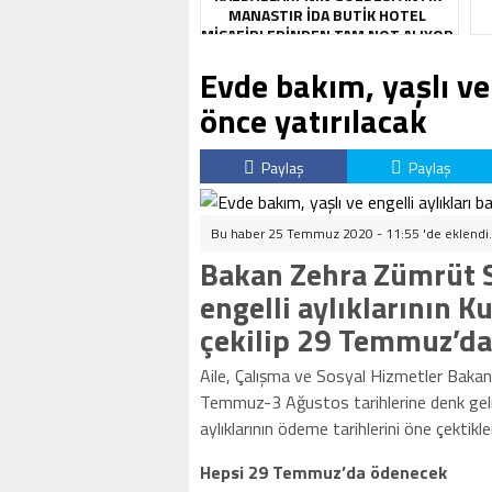
MANASTIR İDA BUTIK HOTEL
MISAFIRLERINDEN TAM NOT ALIYOR
Evde bakım, yaşlı ve
önce yatırılacak
Paylaş
Paylaş
Bu haber 25 Temmuz 2020 - 11:55 'de eklendi
Bakan Zehra Zümrüt S
engelli aylıklarının 
çekilip 29 Temmuz’da y
Aile, Çalışma ve Sosyal Hizmetler Bakan
Temmuz-3 Ağustos tarihlerine denk gelmes
aylıklarının ödeme tarihlerini öne çektikler
Hepsi 29 Temmuz’da ödenecek