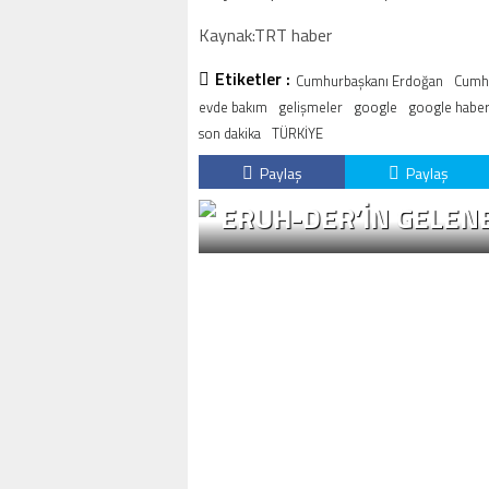
Kaynak:TRT haber
Etiketler :
Cumhurbaşkanı Erdoğan
Cumhu
evde bakım
gelişmeler
google
google haber
son dakika
TÜRKİYE
Paylaş
Paylaş
ERUH-DER’IN GELENE