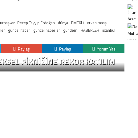
rbaşkanı Recep Tayyip Erdoğan
dünya
EMEKLİ
erken maaş
ler
güncel haber
güncel haberler
gündem
HABERLER
istanbul
Paylaş
Paylaş
Yorum Yaz
KSEL PIKNIĞINE REKOR KATILIM
K
H