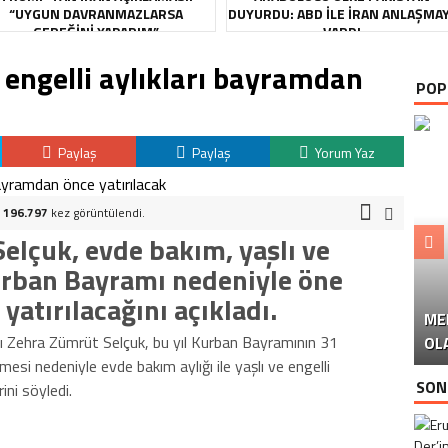
“UYGUN DAVRANMAZLARSA
DUYURDU: ABD ILE İRAN ANLAŞMA
GEREĞINI YAPARIM”
VARDI
 engelli aylıkları bayramdan
POP
Paylaş
Paylaş
Yorum Yaz
.
196.797
kez görüntülendi.
elçuk, evde bakım, yaşlı ve
Kurban Bayramı nedeniyle öne
atırılacağını açıkladı.
ME
U
Ü
ı Zehra Zümrüt Selçuk, bu yıl Kurban Bayramının 31
OL
i nedeniyle evde bakım aylığı ile yaşlı ve engelli
SON
ini söyledi.