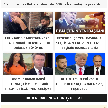
Arabulucu ülke Pakistan duyurdu: ABD ile İran anlaşmaya vardı
UFUK AVCI VE MUSTAFA KARAL
FENERBAHÇE YENI BAŞKANINI
HAKKINDAKI DOLANDIRICILIK
SEÇTI! SARI-LACIVERTLILER’DE
İDDIALARI BÜYÜYOR
SEÇIMIN KAZANANI AZIZ
YILDIRIM OLDU
286 YILA KADAR HAPSI
PUTIN ‘TAVIZLERI KABUL
ISTENMIŞTI! MEHMET AKIF
ETTIK’ DEDI! AÇIKLAMALAR PEŞ
ERSOY ILE ILGILI YENI GELIŞME
PEŞE GELDI
HABER HAKKINDA GÖRÜŞ BELİRT