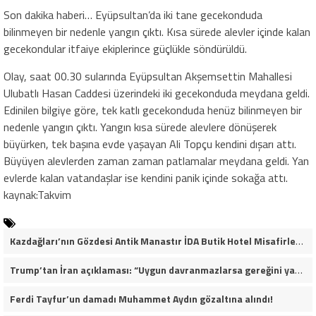
Son dakika haberi… Eyüpsultan’da iki tane gecekonduda
bilinmeyen bir nedenle yangın çıktı. Kısa sürede alevler içinde kalan
gecekondular itfaiye ekiplerince güçlükle söndürüldü.
Olay, saat 00.30 sularında Eyüpsultan Akşemsettin Mahallesi
Ulubatlı Hasan Caddesi üzerindeki iki gecekonduda meydana geldi.
Edinilen bilgiye göre, tek katlı gecekonduda henüz bilinmeyen bir
nedenle yangın çıktı. Yangın kısa sürede alevlere dönüşerek
büyürken, tek başına evde yaşayan Ali Topçu kendini dışarı attı.
Büyüyen alevlerden zaman zaman patlamalar meydana geldi. Yan
evlerde kalan vatandaşlar ise kendini panik içinde sokağa attı.
kaynak:Takvim
Kazdağları’nın Gözdesi Antik Manastır İDA Butik Hotel Misafirlerinden Tam Not Alıyor
Trump’tan İran açıklaması: “Uygun davranmazlarsa gereğini yaparım”
Ferdi Tayfur’un damadı Muhammet Aydın gözaltına alındı!