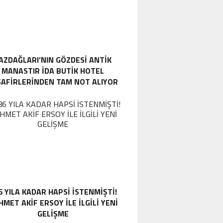
AZDAĞLARI’NIN GÖZDESI ANTIK
MANASTIR İDA BUTIK HOTEL
SAFIRLERINDEN TAM NOT ALIYOR
6 YILA KADAR HAPSI ISTENMIŞTI!
MET AKIF ERSOY ILE ILGILI YENI
GELIŞME