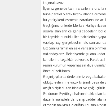
taşımaktayız.
İlçemiz genelde tarım arazilerine oranl
buna paralel olarak birçok alanda düzen
bu yanlış kentleşmenin zararlarını ne acı
Geçtiğimiz ünlerde Merkez Haliliye ilçes
sosyal alanların ce geniş caddelerin bol o
bir tepside sunuldu. İlçe sakinlerinin ya
yapılaşmayı gerçekleştirmek, sonrasında
Biz Şanlıurfa’nın en eski yerleşim biriml
vatandaşlarız. Belediyemiz şu ana kadar 
kendilerine teşekkür ediyoruz. Fakat asıl
resmi kurumun yapamazsın diye uyarılard
önce düzeltilmesi.
Geçmiş yıllarda dedelerimiz veya babaları
olduğu evlerin ne yazık ki şimdi veya de z
azlığı bitişik düzen binalar ve çoğu çürük
Bu durum Eyyübiye halkının hakkı olan ke
düzenli mahallelerde, geniş caddeli alanla
etmenin hakkımız olduğunu düşünüyoruz. E