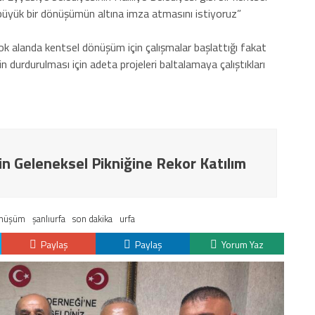
büyük bir dönüşümün altına imza atmasını istiyoruz”
k alanda kentsel dönüşüm için çalışmalar başlattığı fakat
n durdurulması için adeta projeleri baltalamaya çalıştıkları
in Geleneksel Pikniğine Rekor Katılım
önüşüm
şanlıurfa
son dakika
urfa
Paylaş
Paylaş
Yorum Yaz
K
H