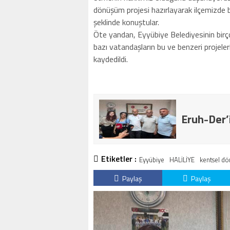
dönüşüm projesi hazırlayarak ilçemizde 
şeklinde konuştular.
Öte yandan, Eyyübiye Belediyesinin birço
bazı vatandaşların bu ve benzeri projeleri
kaydedildi.
Eruh-Der’
Etiketler :
Eyyübiye
HALİLİYE
kentsel d
Paylaş
Paylaş