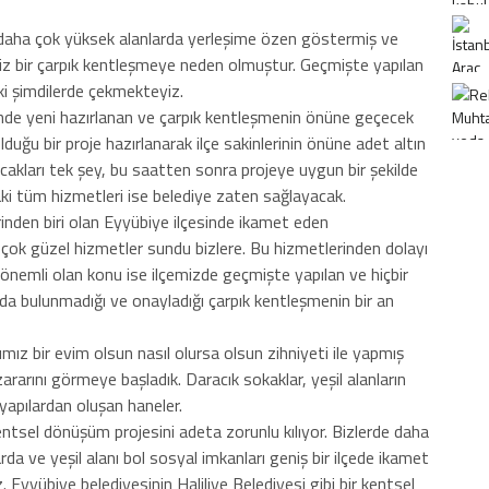
a daha çok yüksek alanlarda yerleşime özen göstermiş ve
siz bir çarpık kentleşmeye neden olmuştur. Geçmişte yapılan
 ki şimdilerde çekmekteyiz.
inde yeni hazırlanan ve çarpık kentleşmenin önüne geçecek
lduğu bir proje hazırlanarak ilçe sakinlerinin önüne adet altın
pacakları tek şey, bu saatten sonra projeye uygun bir şekilde
ki tüm hizmetleri ise belediye zaten sağlayacak.
erinden biri olan Eyyübiye ilçesinde ikamet eden
çok güzel hizmetler sundu bizlere. Bu hizmetlerinden dolayı
 önemli olan konu ise ilçemizde geçmişte yapılan ve hiçbir
a bulunmadığı ve onayladığı çarpık kentleşmenin bir an
mız bir evim olsun nasıl olursa olsun zihniyeti ile yapmış
ararını görmeye başladık. Daracık sokaklar, yeşil alanların
 yapılardan oluşan haneler.
ntsel dönüşüm projesini adeta zorunlu kılıyor. Bizlerde daha
rda ve yeşil alanı bol sosyal imkanları geniş bir ilçede ikamet
yyübiye belediyesinin Haliliye Belediyesi gibi bir kentsel