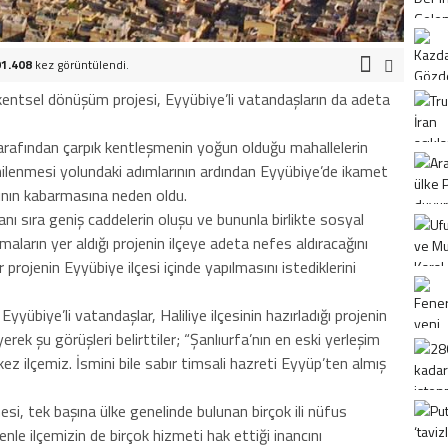
1.408
kez görüntülendi.
n kentsel dönüşüm projesi, Eyyübiye’li vatandaşların da adeta
tarafından çarpık kentleşmenin yoğun olduğu mahallelerin
nilenmesi yolundaki adımlarının ardından Eyyübiye’de ikamet
ının kabarmasına neden oldu.
nı sıra geniş caddelerin oluşu ve bununla birlikte sosyal
şmaların yer aldığı projenin ilçeye adeta nefes aldıracağını
projenin Eyyübiye ilçesi içinde yapılmasını istediklerini
yübiye’li vatandaşlar, Haliliye ilçesinin hazırladığı projenin
erek şu görüşleri belirttiler; “Şanlıurfa’nın en eski yerleşim
ez ilçemiz. İsmini bile sabır timsali hazreti Eyyüp’ten almış
nesi, tek başına ülke genelinde bulunan birçok ili nüfus
denle ilçemizin de birçok hizmeti hak ettiği inancını