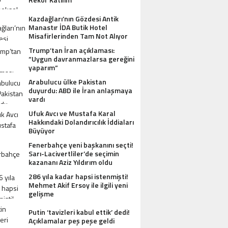
Kazdağları’nın Gözdesi Antik
Manastır İDA Butik Hotel
Misafirlerinden Tam Not Alıyor
Trump’tan İran açıklaması:
“Uygun davranmazlarsa gereğini
yaparım”
Arabulucu ülke Pakistan
duyurdu: ABD ile İran anlaşmaya
vardı
Ufuk Avcı ve Mustafa Karal
Hakkındaki Dolandırıcılık İddiaları
Büyüyor
Fenerbahçe yeni başkanını seçti!
Sarı-Lacivertliler’de seçimin
kazananı Aziz Yıldırım oldu
286 yıla kadar hapsi istenmişti!
Mehmet Akif Ersoy ile ilgili yeni
gelişme
Putin ‘tavizleri kabul ettik’ dedi!
Açıklamalar peş peşe geldi