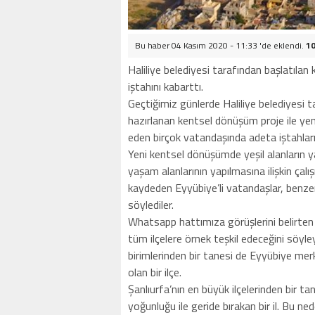
Bu haber 04 Kasım 2020 - 11:33 'de eklendi.
10
Haliliye belediyesi tarafından başlatıla
iştahını kabarttı.
Geçtiğimiz günlerde Haliliye belediyesi 
hazırlanan kentsel dönüşüm proje ile ye
eden birçok vatandaşında adeta iştahlar
Yeni kentsel dönüşümde yeşil alanların ya
yaşam alanlarının yapılmasına ilişkin çalı
kaydeden Eyyübiye’li vatandaşlar, benzer 
söylediler.
Whatsapp hattımıza görüşlerini belirten Ey
tüm ilçelere örnek teşkil edeceğini söyley
birimlerinden bir tanesi de Eyyübiye merk
olan bir ilçe.
Şanlıurfa’nın en büyük ilçelerinden bir ta
yoğunluğu ile geride bırakan bir il. Bu ne