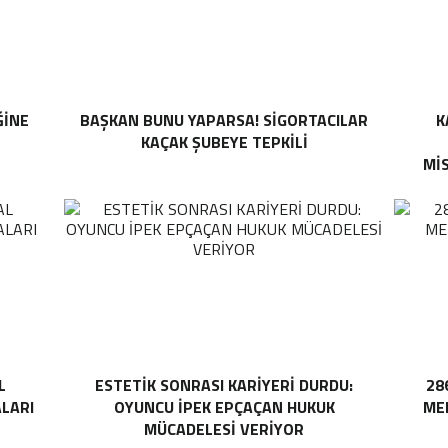
ĞINE
BAŞKAN BUNU YAPARSA! SIGORTACILAR
K
KAÇAK ŞUBEYE TEPKILI
MI
L
ESTETIK SONRASI KARIYERI DURDU:
28
ALARI
OYUNCU İPEK EPÇAÇAN HUKUK
MEH
MÜCADELESI VERIYOR