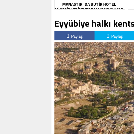
MANASTIR İDA BUTIK HOTEL
MISAFIRLERINDEN TAM NOT ALIYOR
Eyyübiye halkı kent
Paylaş
Paylaş