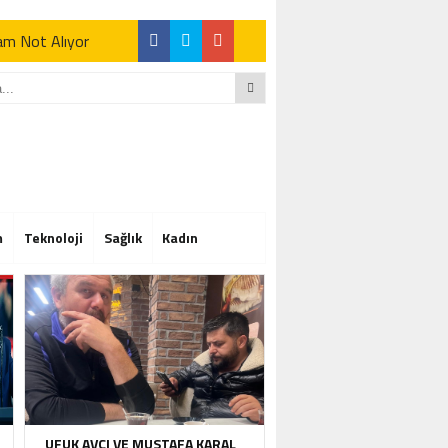
Tam Not Alıyor
Tam Not Alıyor
m
Teknoloji
Sağlık
Kadın
Tam Not Alıyor
UFUK AVCI VE MUSTAFA KARAL