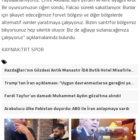
Bir oyuncumuzun ciğeri söndü, Falcao sürekli sakatlanıyor. Bunlar
için şikayet edeceğimize forvet bölgesi ve diğer bölgelerde
alternatif isimler yaratmaya çalışıyoruz. Bizim santrfor bölgemiz
biliyorsunuz hep sıkıntılı oluyor. Biz de ağlayıp sızlanacağımıza
çalışıyoruz” açıklamalarında bulundu.
KAYNAK:TRT SPOR
Kazdağları’nın Gözdesi Antik Manastır İDA Butik Hotel Misafirlerinden Tam Not Alıyor
Trump’tan İran açıklaması: “Uygun davranmazlarsa gereğini yaparım”
Ferdi Tayfur’un damadı Muhammet Aydın gözaltına alındı!
Arabulucu ülke Pakistan duyurdu: ABD ile İran anlaşmaya vardı