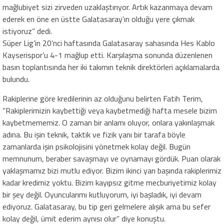
mağlubiyet sizi zirveden uzaklaştırıyor. Artık kazanmaya devam
ederek en öne en üstte Galatasaray’ın olduğu yere çıkmak
istiyoruz” dedi.
Süper Lig’in 20’nci haftasında Galatasaray sahasında Hes Kablo
Kayserispor’u 4-1 mağlup etti. Karşılaşma sonunda düzenlenen
basın toplantısında her iki takımın teknik direktörleri açıklamalarda
bulundu.
Rakiplerine göre kredilerinin az olduğunu belirten Fatih Terim,
“Rakiplerimizin kaybettiği veya kaybetmediği hafta mesele bizim
kaybetmememiz. O zaman bir anlamı oluyor, onlara yakınlaşmak
adına. Bu işin teknik, taktik ve fizik yanı bir tarafa böyle
zamanlarda işin psikolojisini yönetmek kolay değil. Bugün
memnunum, beraber savaşmayı ve oynamayı gördük. Puan olarak
yaklaşmamız bizi mutlu ediyor. Bizim ikinci yarı başında rakiplerimiz
kadar kredimiz yoktu. Bizim kayıpsız gitme mecburiyetimiz kolay
bir şey değil. Oyuncularımı kutluyorum, iyi başladık, iyi devam
ediyoruz. Galatasaray, bu tip geri gelmelere alışık ama bu sefer
kolay değil, ümit ederim aynısı olur” diye konuştu.