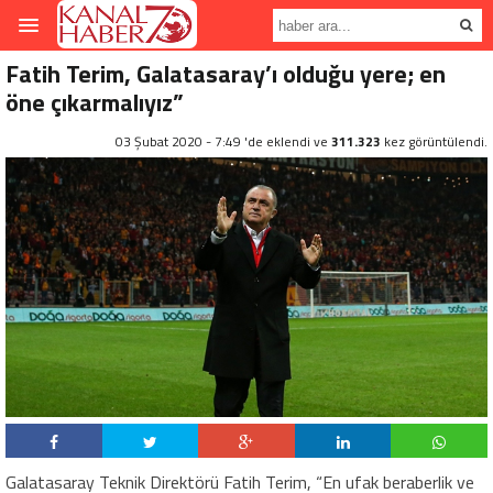
Fatih Terim, Galatasaray’ı olduğu yere; en
öne çıkarmalıyız”
03 Şubat 2020 - 7:49 'de eklendi ve
311.323
kez görüntülendi.
Galatasaray Teknik Direktörü Fatih Terim, “En ufak beraberlik ve