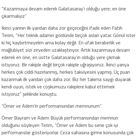
“Kazanmaya devam ederek Galatasaray’ı olduğu yere; en öne
çıkarmalıyız”
İkinci yarının ilk yarıdan daha zor geçeceğini ifade eden Fatih
Terim, “Her teknik adamın gönlünde birçok aslan yatar. Gönül ister
ki hiç kaybetmeyelim ama kolay değil. En ufak beraberlik ve
mağlubiyet sizi zirveden uzaklaştırıyor. Artık kazanmaya devam
ederek en öne, en üstte Galatasaray’ın olduğu yere çıkmak
istiyoruz. Bir rakiple değil birçok rakiple uğraşıyoruz. İkinci yarıya
herkes çok ciddi hazırlanmış, herkes takviyesini yapmış. Üç puan
kazanmak ilk yarıdan çok daha zor. Biz her takıma saygı duyarak
kendi oyun, istek ve coşkumuzu rakiplere kabul ettirmek
istiyoruz” şeklinde konuştu.
“Ömer ve Adem’in performansından memnunum”
Ömer Bayram ve Adem Büyük performansından memnun
olduğunu söyleyen Terim, “Ömer ve Adem bu sene çok iyi
performanslar gösteriyorlar. Ceza sahasına girme konusunda çok