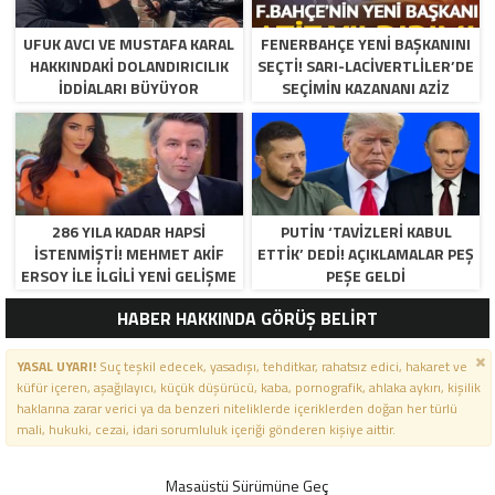
UFUK AVCI VE MUSTAFA KARAL
FENERBAHÇE YENI BAŞKANINI
HAKKINDAKI DOLANDIRICILIK
SEÇTI! SARI-LACIVERTLILER’DE
İDDIALARI BÜYÜYOR
SEÇIMIN KAZANANI AZIZ
YILDIRIM OLDU
286 YILA KADAR HAPSI
PUTIN ‘TAVIZLERI KABUL
ISTENMIŞTI! MEHMET AKIF
ETTIK’ DEDI! AÇIKLAMALAR PEŞ
ERSOY ILE ILGILI YENI GELIŞME
PEŞE GELDI
HABER HAKKINDA GÖRÜŞ BELİRT
YASAL UYARI!
Suç teşkil edecek, yasadışı, tehditkar, rahatsız edici, hakaret ve
küfür içeren, aşağılayıcı, küçük düşürücü, kaba, pornografik, ahlaka aykırı, kişilik
haklarına zarar verici ya da benzeri niteliklerde içeriklerden doğan her türlü
mali, hukuki, cezai, idari sorumluluk içeriği gönderen kişiye aittir.
Masaüstü Sürümüne Geç