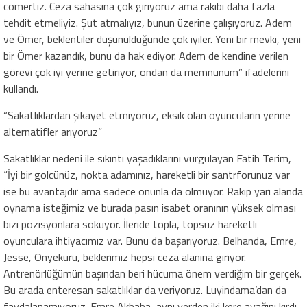
cömertiz. Ceza sahasına çok giriyoruz ama rakibi daha fazla
tehdit etmeliyiz. Şut atmalıyız, bunun üzerine çalışıyoruz. Adem
ve Ömer, beklentiler düşünüldüğünde çok iyiler. Yeni bir mevki, yeni
bir Ömer kazandık, bunu da hak ediyor. Adem de kendine verilen
görevi çok iyi yerine getiriyor, ondan da memnunum” ifadelerini
kullandı.
“Sakatlıklardan şikayet etmiyoruz, eksik olan oyuncuların yerine
alternatifler arıyoruz”
Sakatlıklar nedeni ile sıkıntı yaşadıklarını vurgulayan Fatih Terim,
“İyi bir golcünüz, nokta adamınız, hareketli bir santrforunuz var
ise bu avantajdır ama sadece onunla da olmuyor. Rakip yarı alanda
oynama isteğimiz ve burada pasın isabet oranının yüksek olması
bizi pozisyonlara sokuyor. İleride topla, topsuz hareketli
oyunculara ihtiyacımız var. Bunu da başarıyoruz. Belhanda, Emre,
Jesse, Onyekuru, beklerimiz hepsi ceza alanına giriyor.
Antrenörlüğümün başından beri hücuma önem verdiğim bir gerçek.
Bu arada enteresan sakatlıklar da veriyoruz. Luyindama’dan da
faydalanamıyoruz. Emre Akbaba, aynı yerden iki kere ayağını kırdı.