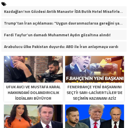
Kazdağları’nın Gözdesi Antik Manastır İDA Butik Hotel Misafirlerinden Tam Not Alıyor
Trump’tan İran açıklaması: “Uygun davranmazlarsa gereğini yaparım”
Ferdi Tayfur’un damadı Muhammet Aydın gözaltına alındı!
Arabulucu ülke Pakistan duyurdu: ABD ile İran anlaşmaya vardı
UFUK AVCI VE MUSTAFA KARAL
FENERBAHÇE YENI BAŞKANINI
HAKKINDAKI DOLANDIRICILIK
SEÇTI! SARI-LACIVERTLILER’DE
İDDIALARI BÜYÜYOR
SEÇIMIN KAZANANI AZIZ
YILDIRIM OLDU