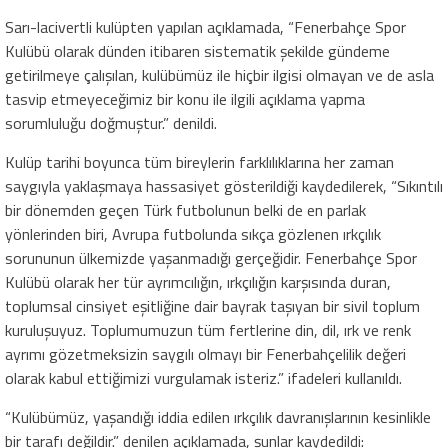
Sarı-lacivertli kulüpten yapılan açıklamada, “Fenerbahçe Spor
Kulübü olarak dünden itibaren sistematik şekilde gündeme
getirilmeye çalışılan, kulübümüz ile hiçbir ilgisi olmayan ve de asla
tasvip etmeyeceğimiz bir konu ile ilgili açıklama yapma
sorumluluğu doğmuştur.” denildi.
Kulüp tarihi boyunca tüm bireylerin farklılıklarına her zaman
saygıyla yaklaşmaya hassasiyet gösterildiği kaydedilerek, “Sıkıntılı
bir dönemden geçen Türk futbolunun belki de en parlak
yönlerinden biri, Avrupa futbolunda sıkça gözlenen ırkçılık
sorununun ülkemizde yaşanmadığı gerçeğidir. Fenerbahçe Spor
Kulübü olarak her tür ayrımcılığın, ırkçılığın karşısında duran,
toplumsal cinsiyet eşitliğine dair bayrak taşıyan bir sivil toplum
kuruluşuyuz. Toplumumuzun tüm fertlerine din, dil, ırk ve renk
ayrımı gözetmeksizin saygılı olmayı bir Fenerbahçelilik değeri
olarak kabul ettiğimizi vurgulamak isteriz.” ifadeleri kullanıldı.
“Kulübümüz, yaşandığı iddia edilen ırkçılık davranışlarının kesinlikle
bir tarafı değildir.” denilen açıklamada, şunlar kaydedildi: