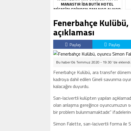
MANASTIR İDA BUTIK HOTEL
MISAFIRLERINDEN TAM NOT ALIYOR
Fenerbahçe Kulübü,
açıklaması
Paylaş
Paylaş
Bu haber 04 Temmuz 2020 - 19:30 'de eklendi
Fenerbahçe Kulübü, ara transfer dönemin
kadroya dahil edilen Gineli savunma oy
kalacağını duyurdu.
Sarı-lacivertli kulüpten yapılan açıklam
olan anlaşma gereğince oyuncumuzun 
bir problem bulunmamaktadır.” ifadelerine 
Simon Falette, sarı-lacivertli forma ile 