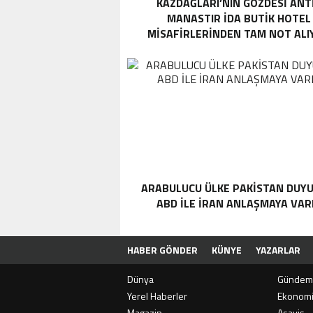
KAZDAĞLARI’NIN GÖZDESI ANT
MANASTIR İDA BUTIK HOTEL
MISAFIRLERINDEN TAM NOT ALI
ARABULUCU ÜLKE PAKISTAN DUYU
ABD ILE İRAN ANLAŞMAYA VAR
HABER GÖNDER
KÜNYE
YAZARLAR
Dünya
Gündem
Yerel Haberler
Ekonom
Magazin
Asayiş