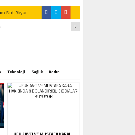
Tam Not Alıyor
Tam Not Alıyor
m
Teknoloji
Sağlık
Kadın
Tam Not Alıyor
UFUK AVCI VE MUSTAFA KARAL