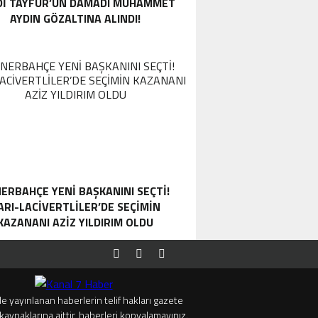
DI TAYFUR’UN DAMADI MUHAMMET
AYDIN GÖZALTINA ALINDI!
ERBAHÇE YENI BAŞKANINI SEÇTI!
ARI-LACIVERTLILER’DE SEÇIMIN
KAZANANI AZIZ YILDIRIM OLDU
e yayınlanan haberlerin telif hakları gazete
kaynaklarına aittir, haberleri kopyalamayınız.