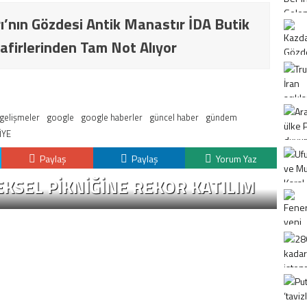
ı’nın Gözdesi Antik Manastır İDA Butik
afirlerinden Tam Not Alıyor
gelişmeler
google
google haberler
güncel haber
gündem
İYE
Paylaş
Paylaş
Yorum Yaz
KSEL PIKNIĞINE REKOR KATILIM
K
H