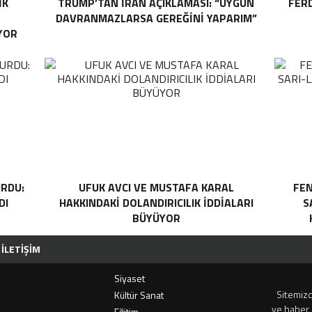
IK
TRUMP’TAN İRAN AÇIKLAMASI: “UYGUN
FER
DAVRANMAZLARSA GEREĞINI YAPARIM”
YOR
RDU:
UFUK AVCI VE MUSTAFA KARAL
FEN
DI
HAKKINDAKI DOLANDIRICILIK İDDIALARI
S
BÜYÜYOR
İLETIŞIM
Siyaset
Sitemizd
i
Kültür Sanat
ve haber 
Eğitim