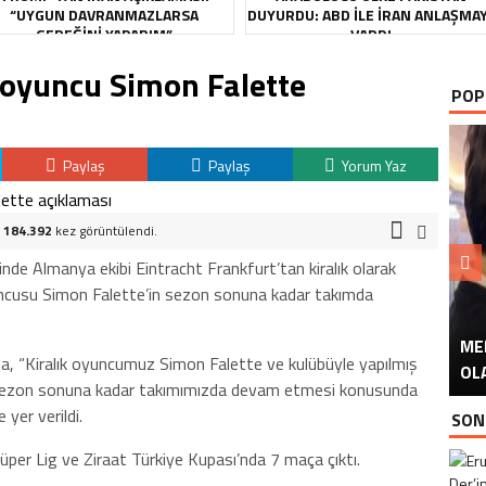
“UYGUN DAVRANMAZLARSA
DUYURDU: ABD ILE İRAN ANLAŞMA
GEREĞINI YAPARIM”
VARDI
 oyuncu Simon Falette
POP
Paylaş
Paylaş
Yorum Yaz
.
184.392
kez görüntülendi.
de Almanya ekibi Eintracht Frankfurt’tan kiralık olarak
uncusu Simon Falette’in sezon sonuna kadar takımda
ME
U
Ü
ada, “Kiralık oyuncumuz Simon Falette ve kulübüyle yapılmış
OL
sezon sonuna kadar takımımızda devam etmesi konusunda
yer verildi.
SON
Süper Lig ve Ziraat Türkiye Kupası’nda 7 maça çıktı.