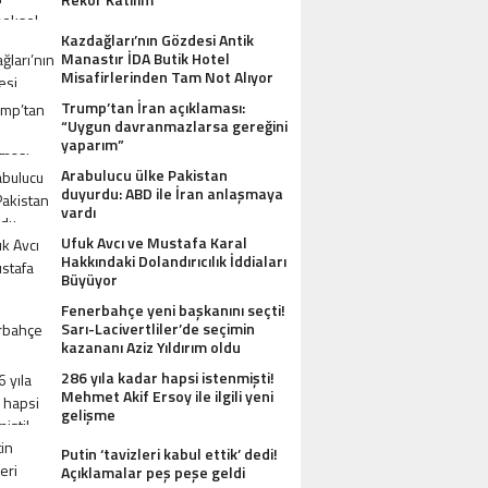
Kazdağları’nın Gözdesi Antik
Manastır İDA Butik Hotel
Misafirlerinden Tam Not Alıyor
Trump’tan İran açıklaması:
“Uygun davranmazlarsa gereğini
yaparım”
Arabulucu ülke Pakistan
duyurdu: ABD ile İran anlaşmaya
vardı
Ufuk Avcı ve Mustafa Karal
Hakkındaki Dolandırıcılık İddiaları
Büyüyor
AZDAĞLARI’NIN GÖZDESI ANTIK MANAST
Fenerbahçe yeni başkanını seçti!
Sarı-Lacivertliler’de seçimin
OTEL MISAFIRLERINDEN TAM NOT ALI
kazananı Aziz Yıldırım oldu
286 yıla kadar hapsi istenmişti!
Mehmet Akif Ersoy ile ilgili yeni
gelişme
Putin ‘tavizleri kabul ettik’ dedi!
Açıklamalar peş peşe geldi