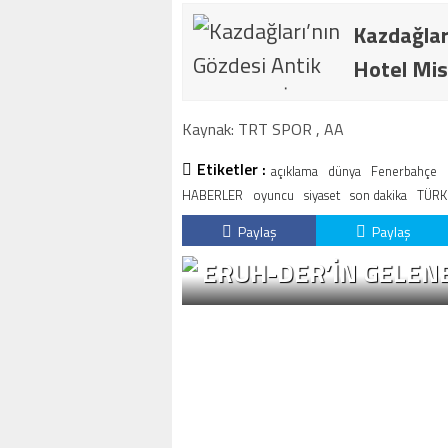
Kazdağlar
Hotel Mis
Kaynak: TRT SPOR , AA
Etiketler :
açıklama
dünya
Fenerbahçe
HABERLER
oyuncu
siyaset
son dakika
TÜRK
Paylaş
Paylaş
ERUH-DER’IN GELENE