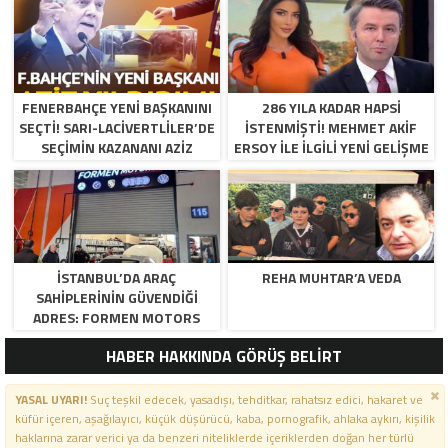
FENERBAHÇE YENI BAŞKANINI
286 YILA KADAR HAPSI
SEÇTI! SARI-LACIVERTLILER’DE
ISTENMIŞTI! MEHMET AKIF
SEÇIMIN KAZANANI AZIZ
ERSOY ILE ILGILI YENI GELIŞME
YILDIRIM OLDU
İSTANBUL’DA ARAÇ
REHA MUHTAR’A VEDA
SAHIPLERININ GÜVENDIĞI
ADRES: FORMEN MOTORS
HABER HAKKINDA GÖRÜŞ BELİRT
YASAL UYARI!
Suç teşkil edecek, yasadışı, tehditkar, rahatsız edici, hakaret ve
küfür içeren, aşağılayıcı, küçük düşürücü, kaba, pornografik, ahlaka aykırı, kişilik
haklarına zarar verici ya da benzeri niteliklerde içeriklerden doğan her türlü