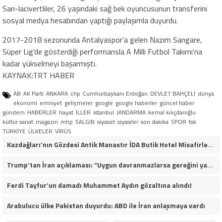
Sarı-lacivertliler, 26 yaşındaki sağ bek oyuncusunun transferini
sosyal medya hesabından yaptığı paylaşımla duyurdu.
2017-2018 sezonunda Antalyaspor’a gelen Nazım Sangare,
Süper Lig’de gösterdiği performansla A Milli Futbol Takımı’na
kadar yükselmeyi başarmıştı.
KAYNAK:TRT HABER
AB
AK Parti
ANKARA
chp
Cumhurbaşkanı Erdoğan
DEVLET BAHÇELİ
dünya
ekonomi
emniyet
gelişmeler
google
google haberler
güncel haber
gündem
HABERLER
hayat
İLLER
istanbul
JANDARMA
kemal kılıçdaroğlu
kültür sanat
magazin
mhp
SALGIN
siyaset
siyasiler
son dakika
SPOR
tsk
TÜRKİYE
ÜLKELER
VİRÜS
Kazdağları’nın Gözdesi Antik Manastır İDA Butik Hotel Misafirlerinden Tam Not Alıyor
Trump’tan İran açıklaması: “Uygun davranmazlarsa gereğini yaparım”
Ferdi Tayfur’un damadı Muhammet Aydın gözaltına alındı!
Arabulucu ülke Pakistan duyurdu: ABD ile İran anlaşmaya vardı