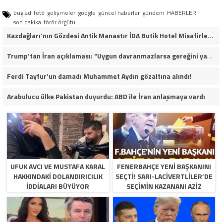
bugiad
fetö
gelişmeler
google
güncel haberler
gündem
HABERLER
son dakika
törör örgütü
Kazdağları’nın Gözdesi Antik Manastır İDA Butik Hotel Misafirlerinden Tam Not Alıyor
Trump’tan İran açıklaması: “Uygun davranmazlarsa gereğini yaparım”
Ferdi Tayfur’un damadı Muhammet Aydın gözaltına alındı!
Arabulucu ülke Pakistan duyurdu: ABD ile İran anlaşmaya vardı
UFUK AVCI VE MUSTAFA KARAL
FENERBAHÇE YENI BAŞKANINI
HAKKINDAKI DOLANDIRICILIK
SEÇTI! SARI-LACIVERTLILER’DE
İDDIALARI BÜYÜYOR
SEÇIMIN KAZANANI AZIZ
YILDIRIM OLDU