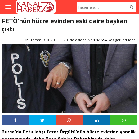
FETÖ’nün hücre evinden eski daire başkanı
çıktı
09 Temmuz 2020 - 14:20 'de eklendi ve
187.594
kez görüntülendi.
Bursa’da Fetullahçı Terör Örgütü’nün hücre evlerine yönelik