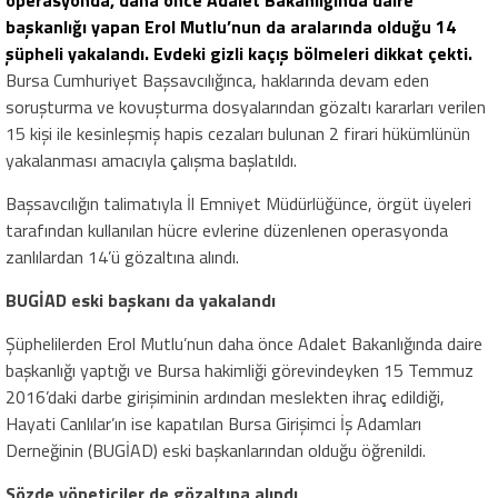
operasyonda, daha önce Adalet Bakanlığında daire
başkanlığı yapan Erol Mutlu’nun da aralarında olduğu 14
şüpheli yakalandı. Evdeki gizli kaçış bölmeleri dikkat çekti.
Bursa Cumhuriyet Başsavcılığınca, haklarında devam eden
soruşturma ve kovuşturma dosyalarından gözaltı kararları verilen
15 kişi ile kesinleşmiş hapis cezaları bulunan 2 firari hükümlünün
yakalanması amacıyla çalışma başlatıldı.
Başsavcılığın talimatıyla İl Emniyet Müdürlüğünce, örgüt üyeleri
tarafından kullanılan hücre evlerine düzenlenen operasyonda
zanlılardan 14’ü gözaltına alındı.
BUGİAD eski başkanı da yakalandı
Şüphelilerden Erol Mutlu’nun daha önce Adalet Bakanlığında daire
başkanlığı yaptığı ve Bursa hakimliği görevindeyken 15 Temmuz
2016’daki darbe girişiminin ardından meslekten ihraç edildiği,
Hayati Canlılar’ın ise kapatılan Bursa Girişimci İş Adamları
Derneğinin (BUGİAD) eski başkanlarından olduğu öğrenildi.
Sözde yöneticiler de gözaltına alındı