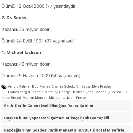
Ölümü: 12 Ocak 2000 (77 yaşındaydı)
2. Dr. Seuss
Kazancı: 33 milyon dolar
Ölümü: 24 Eylül 1991 (87 yaşındaydı)
1. Michael Jackson
Kazancı: 48 milyon dolar
Ölümü: 25 Haziran 2009 (50 yaşındaydı)
Arnold Palmer
Bob Marley
Charles Schulz
Dr. Seuss
Elvis Presley
Forbes dergisi
Freddie Mercury
George Harrison
John Lennon
Juice WRLD
Kobe Bryant
Marilyn Monroe
Michael Jackson
Prince
Eruh-Der’in Geleneksel Pikniğine Rekor Katılım
Başkan bunu yaparsa! Sigortacılar kaçak şubeye tepkili
Kazdağları’nın Gözdesi Antik Manastır İDA Butik Hotel Misafirlerinden Tam Not Alıyor