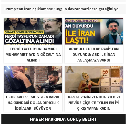
Trump’tan İran açıklaması: “Uygun davranmazlarsa gereğini yaparım”
FERDI TAYFUR’UN DAMADI
ARABULUCU ÜLKE PAKISTAN
MUHAMMET AYDIN GÖZALTINA
DUYURDU: ABD ILE İRAN
ALINDI!
ANLAŞMAYA VARDI
UFUK AVCI VE MUSTAFA KARAL
KANAL 7’NİN ZERHUN YILDIZI
HAKKINDAKI DOLANDIRICILIK
NEVİDE ÇİÇEK’E “YILIN EN İYİ
İDDIALARI BÜYÜYOR
ÇIKIŞ YAPAN KADIN
OYUNCUSU” ÖDÜLÜ!
HABER HAKKINDA GÖRÜŞ BELİRT