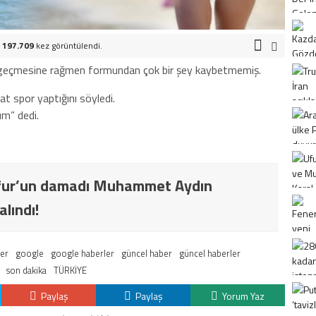
.
197.709
kez görüntülendi.
r geçmesine rağmen formundan çok bir şey kaybetmemiş.
t spor yaptığını söyledi.
m” dedi.
yfur’un damadı Muhammet Aydın
alındı!
ler
google
google haberler
güncel haber
güncel haberler
son dakika
TÜRKİYE
Paylaş
Paylaş
Yorum Yaz