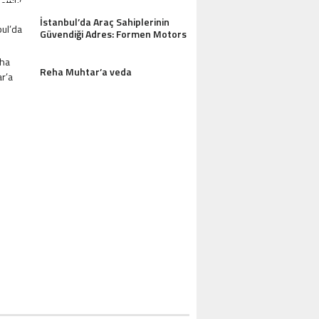
AZDAĞLARI’NIN GÖZDESI ANTIK MANAST
İstanbul’da Araç Sahiplerinin
OTEL MISAFIRLERINDEN TAM NOT ALI
Güvendiği Adres: Formen Motors
Reha Muhtar’a veda