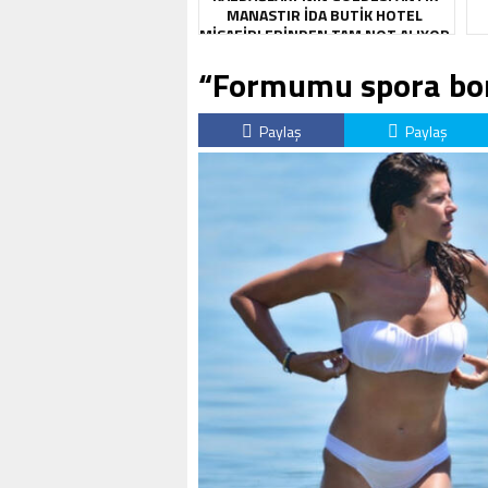
MANASTIR İDA BUTIK HOTEL
MISAFIRLERINDEN TAM NOT ALIYOR
“Formumu spora bo
Paylaş
Paylaş