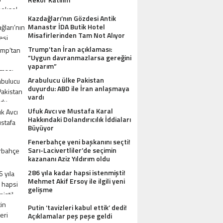
Kazdağları’nın Gözdesi Antik
Manastır İDA Butik Hotel
Misafirlerinden Tam Not Alıyor
Trump’tan İran açıklaması:
“Uygun davranmazlarsa gereğini
yaparım”
Arabulucu ülke Pakistan
duyurdu: ABD ile İran anlaşmaya
vardı
Ufuk Avcı ve Mustafa Karal
Hakkındaki Dolandırıcılık İddiaları
Büyüyor
Fenerbahçe yeni başkanını seçti!
Sarı-Lacivertliler’de seçimin
kazananı Aziz Yıldırım oldu
286 yıla kadar hapsi istenmişti!
Mehmet Akif Ersoy ile ilgili yeni
gelişme
Putin ‘tavizleri kabul ettik’ dedi!
Açıklamalar peş peşe geldi