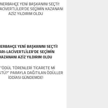
ERBAHÇE YENI BAŞKANINI SEÇTI!
ARI-LACIVERTLILER’DE SEÇIMIN
KAZANANI AZIZ YILDIRIM OLDU