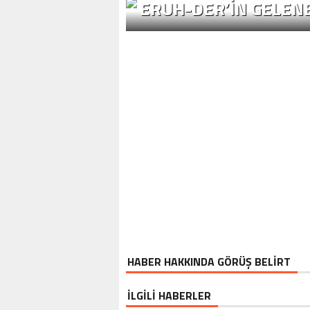
ERUH-DER’IN GELENE
HABER HAKKINDA GÖRÜŞ BELİRT
İLGİLİ HABERLER