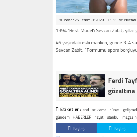
Bu haber 25 Temmuz 2020 - 13:31 'de eklendi
1994 ‘Best Model’i Sevcan Zabit, yılla
46 yaşındaki eski manken, günde 3-4 saa
Sevcan Zabit, “Formumu spora borçluyu
Ferdi Ta
gözaltına 
Etiketler :
abd
açıklama
dünya
gelişme
gündem
HABERLER
hayat
istanbul
magazin
Paylaş
Paylaş