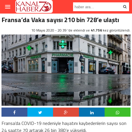
Fransa’da Vaka sayısı 210 bin 728’e ulaştı
10 Mayıs 2020 - 20:39 'de eklendi ve
41.756
kez görüntülendi.
Fransa’da COVID-19 nedeniyle hayatını kaybedenlerin sayısı son
24 saatte 70 artarak 26 bin 380’e yükseldi.