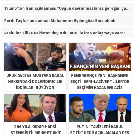
Trump’tan İran açıklaması: “Uygun davranmazlarsa gereğini yaparım”
Ferdi Tayfur’un damadı Muhammet Aydın gözaltına alındı!
Arabulucu ülke Pakistan duyurdu: ABD ile İran anlaşmaya vardı
UFUK AVCI VE MUSTAFA KARAL
FENERBAHÇE YENI BAŞKANINI
HAKKINDAKI DOLANDIRICILIK
SEÇTI! SARI-LACIVERTLILER’DE
İDDIALARI BÜYÜYOR
SEÇIMIN KAZANANI AZIZ
YILDIRIM OLDU
286 YILA KADAR HAPSI
PUTIN ‘TAVIZLERI KABUL
ISTENMIŞTI! MEHMET AKIF
ETTIK’ DEDI! AÇIKLAMALAR PEŞ