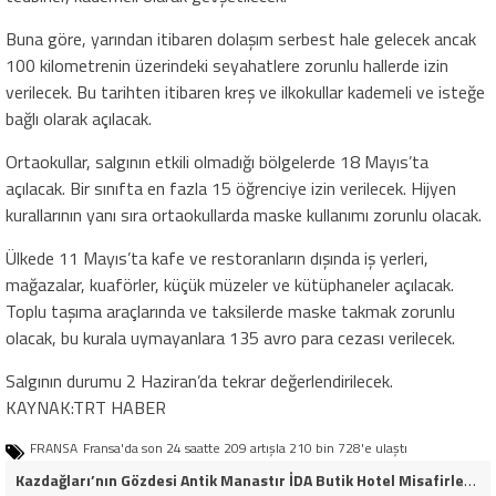
Buna göre, yarından itibaren dolaşım serbest hale gelecek ancak
100 kilometrenin üzerindeki seyahatlere zorunlu hallerde izin
verilecek. Bu tarihten itibaren kreş ve ilkokullar kademeli ve isteğe
bağlı olarak açılacak.
Ortaokullar, salgının etkili olmadığı bölgelerde 18 Mayıs’ta
açılacak. Bir sınıfta en fazla 15 öğrenciye izin verilecek. Hijyen
kurallarının yanı sıra ortaokullarda maske kullanımı zorunlu olacak.
Ülkede 11 Mayıs’ta kafe ve restoranların dışında iş yerleri,
mağazalar, kuaförler, küçük müzeler ve kütüphaneler açılacak.
Toplu taşıma araçlarında ve taksilerde maske takmak zorunlu
olacak, bu kurala uymayanlara 135 avro para cezası verilecek.
Salgının durumu 2 Haziran’da tekrar değerlendirilecek.
KAYNAK:TRT HABER
FRANSA
Fransa'da son 24 saatte 209 artışla 210 bin 728'e ulaştı
Kazdağları’nın Gözdesi Antik Manastır İDA Butik Hotel Misafirlerinden Tam Not Alıyor