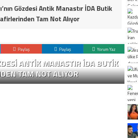
ı’nın Gözdesi Antik Manastır İDA Butik
afirlerinden Tam Not Alıyor
Paylaş
Paylaş
Yorum Yaz
DESI ANTIK MANASTIR İDA BUTIK
T
NDEN TAM NOT ALIYOR
D