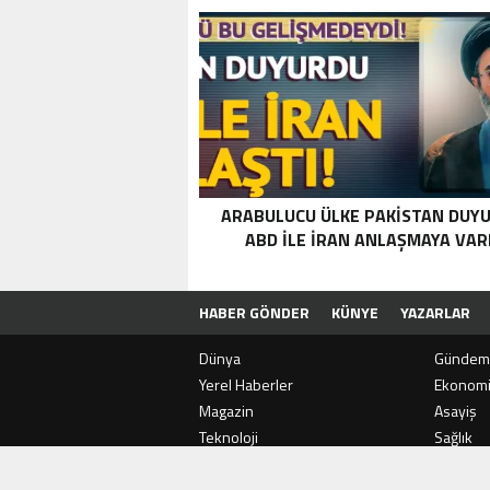
ARABULUCU ÜLKE PAKISTAN DUYU
ABD ILE İRAN ANLAŞMAYA VAR
HABER GÖNDER
KÜNYE
YAZARLAR
Dünya
Gündem
Yerel Haberler
Ekonom
Magazin
Asayiş
SON
DAKİKA
ERUH-DER’IN GELENEKSEL
Teknoloji
Sağlık
Spor