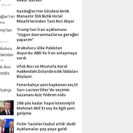
Kazdağları’nın Gözdesi Antik
Manastır İDA Butik Hotel
Misafirlerinden Tam Not Alıyor
Trump’tan İran açıklaması:
“Uygun davranmazlarsa gereğini
yaparım”
Arabulucu ülke Pakistan
duyurdu: ABD ile İran anlaşmaya
vardı
RUMP’TAN İRAN AÇIKLAMASI: “UYGUN
Ufuk Avcı ve Mustafa Karal
AVRANMAZLARSA GEREĞINI YAPARIM”
Hakkındaki Dolandırıcılık İddiaları
Büyüyor
Fenerbahçe yeni başkanını seçti!
Sarı-Lacivertliler’de seçimin
kazananı Aziz Yıldırım oldu
286 yıla kadar hapsi istenmişti!
Mehmet Akif Ersoy ile ilgili yeni
gelişme
Putin ‘tavizleri kabul ettik’ dedi!
Açıklamalar peş peşe geldi