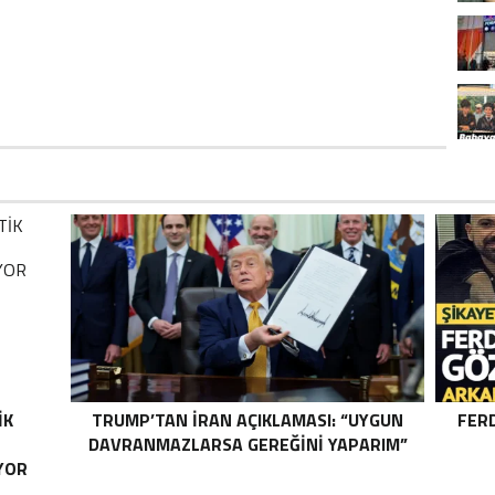
IK
TRUMP’TAN İRAN AÇIKLAMASI: “UYGUN
FER
DAVRANMAZLARSA GEREĞINI YAPARIM”
YOR