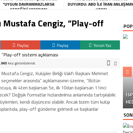
“UYGUN DAVRANMAZLARSA
DUYURDU: ABD ILE İRAN ANLAŞMA
GEREĞINI YAPARIM”
VARDI
 Mustafa Cengiz, “Play-off
POP
Paylaş
Paylaş
Yorum Yaz
.965
kez görüntülendi.
 Mustafa Cengiz, Kulüpler Birliği Vakfı Başkanı Mehmet
i seçenekler arasında” açıklamasının üzerine, “Bütün
uncuya, ilk 4ten başlarsan 5e, ilk 10dan başlarsan 11inci
cek? Değişik formatlar hızlandırılma anlamında tartışılabilir.
İS
U
Ü
söylemleri, kendi düşüncesi olabilir. Ancak bizim tüm kulüp
HE
 toplantıda, play-off gündeme gelmedi ve başkanlar
SON