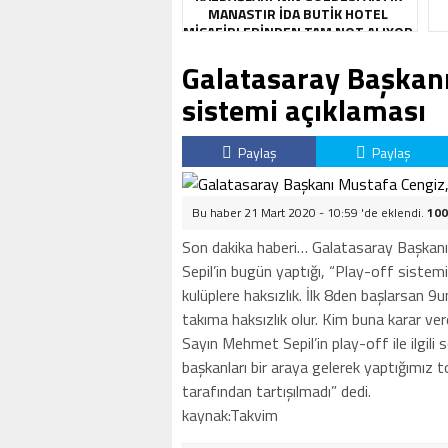
MANASTIR İDA BUTIK HOTEL
MISAFIRLERINDEN TAM NOT ALIYOR
Galatasaray Başkanı
sistemi açıklaması
Paylaş
Paylaş
Bu haber 21 Mart 2020 - 10:59 'de eklendi.
100
Son dakika haberi… Galatasaray Başkanı
Sepil’in bugün yaptığı, “Play-off sistem
kulüplere haksızlık. İlk 8den başlarsan 9
takıma haksızlık olur. Kim buna karar vere
Sayın Mehmet Sepil’in play-off ile ilgili 
başkanları bir araya gelerek yaptığımız
tarafından tartışılmadı” dedi.
kaynak:Takvim