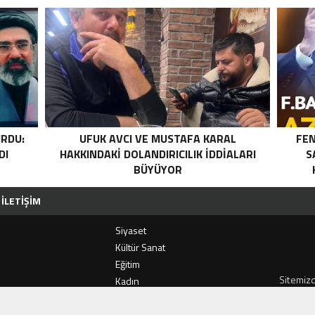
RDU:
UFUK AVCI VE MUSTAFA KARAL
FEN
DI
HAKKINDAKI DOLANDIRICILIK İDDIALARI
S
BÜYÜYOR
İLETIŞIM
Siyaset
i
Kültür Sanat
Eğitim
 PIKNIĞINE REKOR KATILIM
KAZDAĞLARI’NIN GÖZDESI ANTIK MANASTIR İDA BUTIK HO
Sitemizd
Kadın
ve haber 