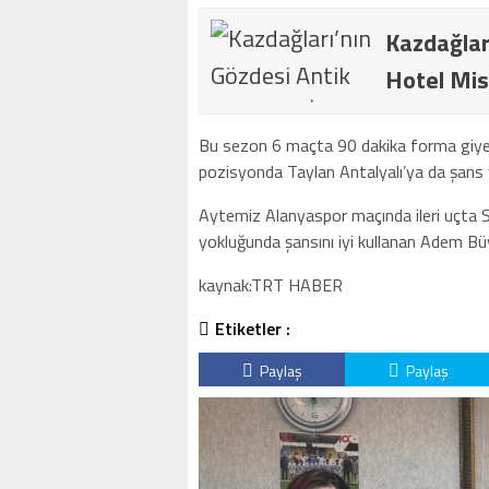
Kazdağlar
Hotel Mis
Bu sezon 6 maçta 90 dakika forma giyen F
pozisyonda Taylan Antalyalı’ya da şans v
Aytemiz Alanyaspor maçında ileri uçta S
yokluğunda şansını iyi kullanan Adem Bü
kaynak:TRT HABER
Etiketler :
Paylaş
Paylaş