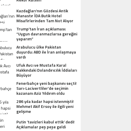
Kazdağları’nın Gözdesi Antik
Manastır İDA Butik Hotel
Misafirlerinden Tam Not Alıyor
Trump’tan İran açıklaması:
“Uygun davranmazlarsa gereğini
yaparım”
Arabulucu ülke Pakistan
duyurdu: ABD ile İran anlaşmaya
vardı
Ufuk Avcı ve Mustafa Karal
Hakkındaki Dolandırıcılık İddiaları
Büyüyor
Fenerbahçe yeni başkanını seçti!
Sarı-Lacivertliler’de seçimin
kazananı Aziz Yıldırım oldu
286 yıla kadar hapsi istenmişti!
Mehmet Akif Ersoy ile ilgili yeni
gelişme
Putin ‘tavizleri kabul ettik’ dedi!
Açıklamalar peş peşe geldi