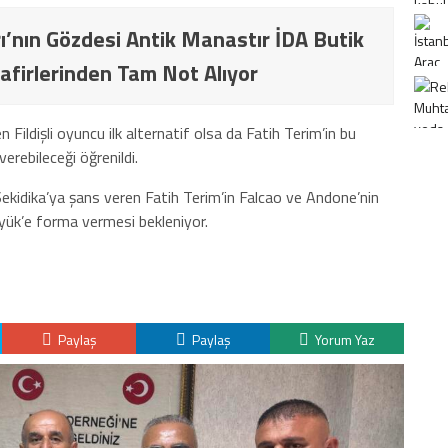
ı’nın Gözdesi Antik Manastır İDA Butik
afirlerinden Tam Not Alıyor
ildişli oyuncu ilk alternatif olsa da Fatih Terim’in bu
erebileceği öğrenildi.
ekidika’ya şans veren Fatih Terim’in Falcao ve Andone’nin
yük’e forma vermesi bekleniyor.
Paylaş
Paylaş
Yorum Yaz
K
H