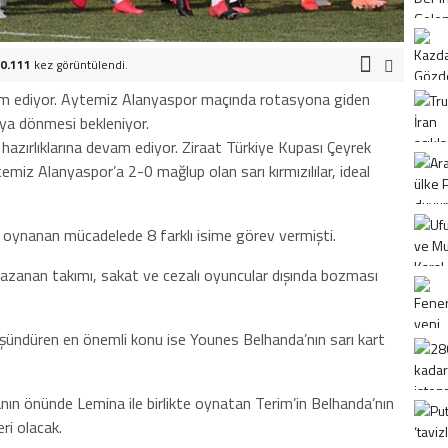
0.111
kez görüntülendi.
m ediyor. Aytemiz Alanyaspor maçında rotasyona giden
oya dönmesi bekleniyor.
azırlıklarına devam ediyor. Ziraat Türkiye Kupası Çeyrek
emiz Alanyaspor’a 2-0 mağlup olan sarı kırmızılılar, ideal
e oynanan mücadelede 8 farklı isime görev vermişti.
kazanan takımı, sakat ve cezalı oyuncular dışında bozması
üşündüren en önemli konu ise Younes Belhanda’nın sarı kart
n önünde Lemina ile birlikte oynatan Terim’in Belhanda’nın
ri olacak.