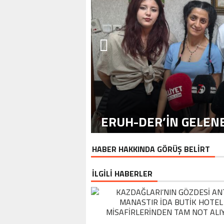
ERUH-DER’IN GELENE
HABER HAKKINDA GÖRÜŞ BELİRT
İLGİLİ HABERLER