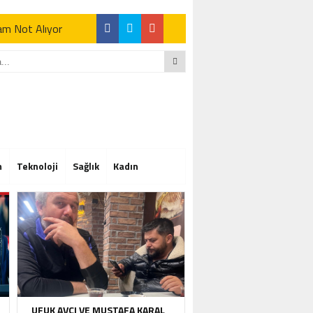
Tam Not Alıyor
Tam Not Alıyor
m
Teknoloji
Sağlık
Kadın
Tam Not Alıyor
UFUK AVCI VE MUSTAFA KARAL