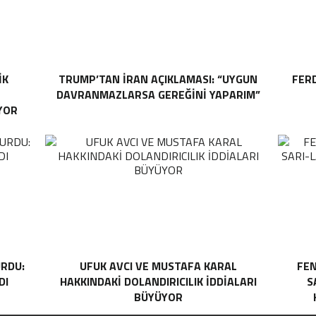
IK
TRUMP’TAN İRAN AÇIKLAMASI: “UYGUN
FER
DAVRANMAZLARSA GEREĞINI YAPARIM”
YOR
RDU:
UFUK AVCI VE MUSTAFA KARAL
FEN
DI
HAKKINDAKI DOLANDIRICILIK İDDIALARI
S
BÜYÜYOR