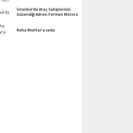
İstanbul’da Araç Sahiplerinin
Güvendiği Adres: Formen Motors
Reha Muhtar’a veda
AZDAĞLARI’NIN GÖZDESI ANTIK MANAST
OTEL MISAFIRLERINDEN TAM NOT ALI