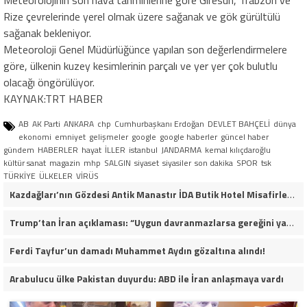
Meteorolojinin son hava tahminlerine göre Giresun, Trabzon ve
Rize çevrelerinde yerel olmak üzere sağanak ve gök gürültülü
sağanak bekleniyor.
Meteoroloji Genel Müdürlüğünce yapılan son değerlendirmelere
göre, ülkenin kuzey kesimlerinin parçalı ve yer yer çok bulutlu
olacağı öngörülüyor.
KAYNAK:TRT HABER
AB
AK Parti
ANKARA
chp
Cumhurbaşkanı Erdoğan
DEVLET BAHÇELİ
dünya
ekonomi
emniyet
gelişmeler
google
google haberler
güncel haber
gündem
HABERLER
hayat
İLLER
istanbul
JANDARMA
kemal kılıçdaroğlu
kültür sanat
magazin
mhp
SALGIN
siyaset
siyasiler
son dakika
SPOR
tsk
TÜRKİYE
ÜLKELER
VİRÜS
Kazdağları’nın Gözdesi Antik Manastır İDA Butik Hotel Misafirlerinden Tam Not Alıyor
Trump’tan İran açıklaması: “Uygun davranmazlarsa gereğini yaparım”
Ferdi Tayfur’un damadı Muhammet Aydın gözaltına alındı!
Arabulucu ülke Pakistan duyurdu: ABD ile İran anlaşmaya vardı