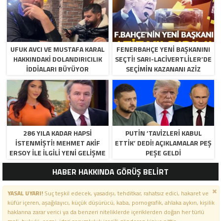
UFUK AVCI VE MUSTAFA KARAL
FENERBAHÇE YENI BAŞKANINI
HAKKINDAKI DOLANDIRICILIK
SEÇTI! SARI-LACIVERTLILER’DE
İDDIALARI BÜYÜYOR
SEÇIMIN KAZANANI AZIZ
YILDIRIM OLDU
286 YILA KADAR HAPSI
PUTIN ‘TAVIZLERI KABUL
ISTENMIŞTI! MEHMET AKIF
ETTIK’ DEDI! AÇIKLAMALAR PEŞ
ERSOY ILE ILGILI YENI GELIŞME
PEŞE GELDI
HABER HAKKINDA GÖRÜŞ BELİRT
YASAL UYARI!
Suç teşkil edecek, yasadışı, tehditkar, rahatsız edici, hakaret ve
küfür içeren, aşağılayıcı, küçük düşürücü, kaba, pornografik, ahlaka aykırı, kişilik
haklarına zarar verici ya da benzeri niteliklerde içeriklerden doğan her türlü