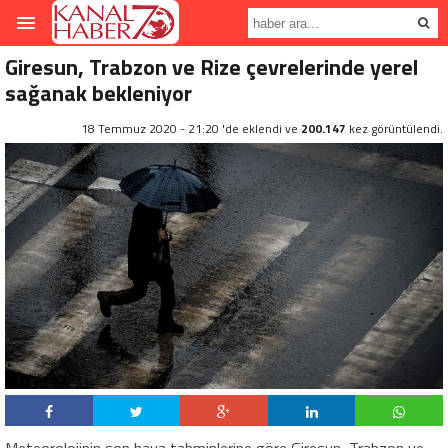
Giresun, Trabzon ve Rize çevrelerinde yerel
sağanak bekleniyor
18 Temmuz 2020 - 21:20 'de eklendi ve
200.147
kez görüntülendi.