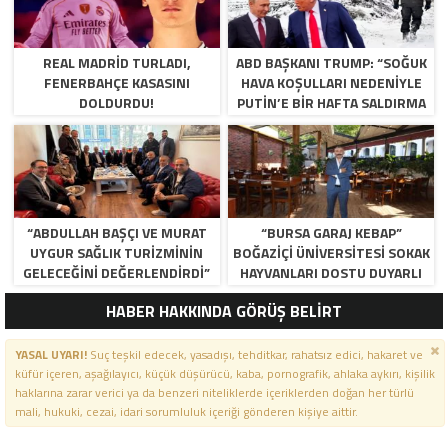
REAL MADRID TURLADI,
ABD BAŞKANI TRUMP: “SOĞUK
FENERBAHÇE KASASINI
HAVA KOŞULLARI NEDENIYLE
DOLDURDU!
PUTIN’E BIR HAFTA SALDIRMA
DEDIM, KABUL ETTI”
“ABDULLAH BAŞÇI VE MURAT
“BURSA GARAJ KEBAP”
UYGUR SAĞLIK TURIZMININ
BOĞAZIÇI ÜNIVERSITESI SOKAK
GELECEĞINI DEĞERLENDIRDI”
HAYVANLARI DOSTU DUYARLI
İŞLETMELER ARASINDA “
HABER HAKKINDA GÖRÜŞ BELİRT
YASAL UYARI!
Suç teşkil edecek, yasadışı, tehditkar, rahatsız edici, hakaret ve
küfür içeren, aşağılayıcı, küçük düşürücü, kaba, pornografik, ahlaka aykırı, kişilik
haklarına zarar verici ya da benzeri niteliklerde içeriklerden doğan her türlü
mali, hukuki, cezai, idari sorumluluk içeriği gönderen kişiye aittir.