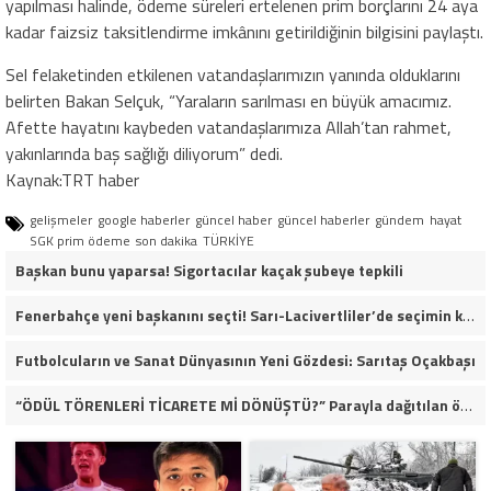
yapılması halinde, ödeme süreleri ertelenen prim borçlarını 24 aya
kadar faizsiz taksitlendirme imkânını getirildiğinin bilgisini paylaştı.
Sel felaketinden etkilenen vatandaşlarımızın yanında olduklarını
belirten Bakan Selçuk, “Yaraların sarılması en büyük amacımız.
Afette hayatını kaybeden vatandaşlarımıza Allah’tan rahmet,
yakınlarında baş sağlığı diliyorum” dedi.
Kaynak:TRT haber
gelişmeler
google haberler
güncel haber
güncel haberler
gündem
hayat
SGK prim ödeme
son dakika
TÜRKİYE
Başkan bunu yaparsa! Sigortacılar kaçak şubeye tepkili
Fenerbahçe yeni başkanını seçti! Sarı-Lacivertliler’de seçimin kazananı Aziz Yıldırım oldu
Futbolcuların ve Sanat Dünyasının Yeni Gözdesi: Sarıtaş Oçakbaşı
“ÖDÜL TÖRENLERİ TİCARETE Mİ DÖNÜŞTÜ?” Parayla dağıtılan ödüller iddiası gündemde!